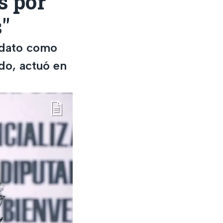
s por
"
ndato como
do, actuó en