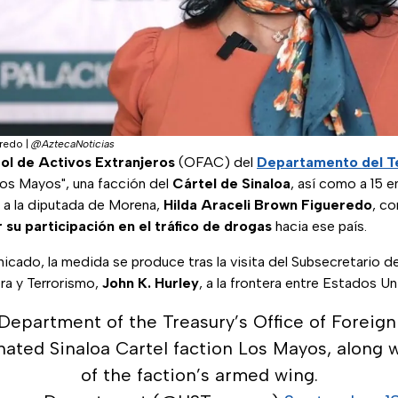
eredo
|
@AztecaNoticias
rol de Activos Extranjeros
(OFAC) del
Departamento del T
os Mayos", una facción del
Cártel de Sinaloa
, así como a 15 
s a la diputada de Morena,
Hilda Araceli Brown
Figueredo
, co
su participación en el tráfico de drogas
hacia ese país.
cado, la medida se produce tras la visita del Subsecretario de
era y Terrorismo,
John K. Hurley
, a la frontera entre Estados U
 Department of the Treasury’s Office of Foreig
ated Sinaloa Cartel faction Los Mayos, along w
of the faction’s armed wing.