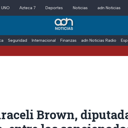
a UNO
Azteca 7
Deportes
Noticias
adn Noticias
ica
Seguridad
Internacional
Finanzas
adn Noticias Radio
Esp
raceli Brown, diputad