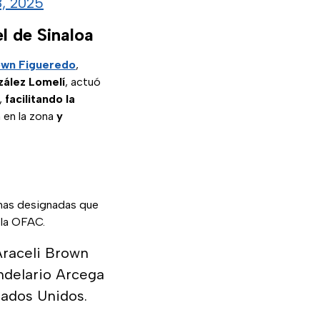
, 2025
l de Sinaloa
own
Figueredo
,
zález Lomelí
, actuó
,
facilitando la
 en la zona
y
onas designadas que
 la OFAC.
Araceli Brown
ndelario Arcega
tados Unidos.