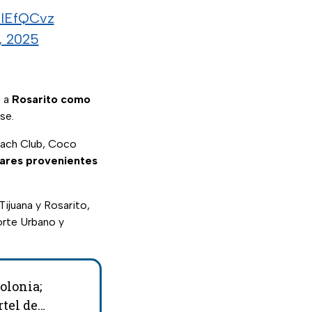
0IEfQCvz
, 2025
e a
Rosarito como
se.
each Club, Coco
lares provenientes
ijuana y Rosarito,
orte Urbano y
olonia;
tel de