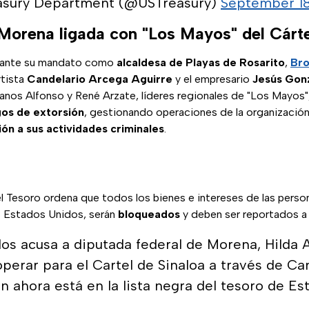
asury Department (@USTreasury)
September 18
Morena ligada con "Los Mayos" del Cárte
urante su mandato como
alcaldesa de Playas de Rosarito
,
Br
rtista
Candelario Arcega Aguirre
y el empresario
Jesús Gon
manos Alfonso y René Arzate, líderes regionales de "Los Mayos"
gos de extorsión
, gestionando operaciones de la organización
ón a sus actividades criminales
.
l Tesoro ordena que todos los bienes e intereses de las pers
s Estados Unidos, serán
bloqueados
y deben ser reportados a
os acusa a diputada federal de Morena, Hilda 
operar para el Cartel de Sinaloa a través de Ca
en ahora está en la lista negra del tesoro de Es