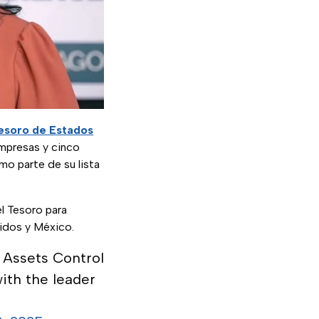
esoro de Estados
empresas y cinco
mo parte de su lista
l Tesoro para
nidos y México.
n Assets Control
ith the leader