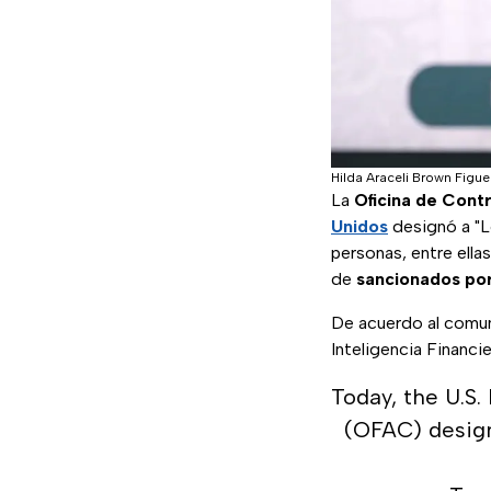
Hilda Araceli Brown Figu
La
Oficina de Cont
Unidos
designó a "L
personas, entre ella
de
sancionados por 
De acuerdo al comuni
Inteligencia Financi
Today, the U.S.
(OFAC) design