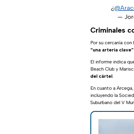
¿
@Arac
— Jor
Criminales co
Por su cercanía con 
“una arteria clave”
El informe indica q
Beach Club y Marisc
del cártel
.
En cuanto a Arcega, 
incluyendo la Socied
Suburbano del V Muni