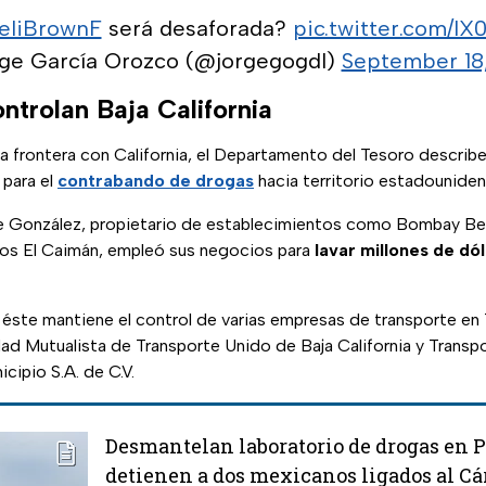
eliBrownF
será desaforada?
pic.twitter.com/IX
ge García Orozco (@jorgegogdl)
September 18
ntrolan Baja California
la frontera con California, el Departamento del Tesoro describ
para el
contrabando de drogas
hacia territorio estadouniden
ue González, propietario de establecimientos como Bombay B
os El Caimán, empleó sus negocios para
lavar millones de dó
éste mantiene el control de varias empresas de transporte en T
ad Mutualista de Transporte Unido de Baja California y Transp
cipio S.A. de C.V.
Desmantelan laboratorio de drogas en P
detienen a dos mexicanos ligados al Cár