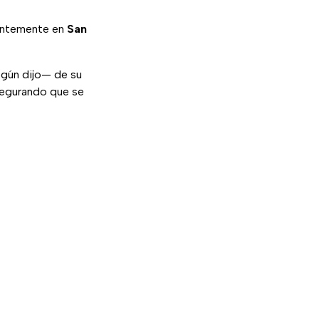
ientemente en
San
egún dijo— de su
segurando que se