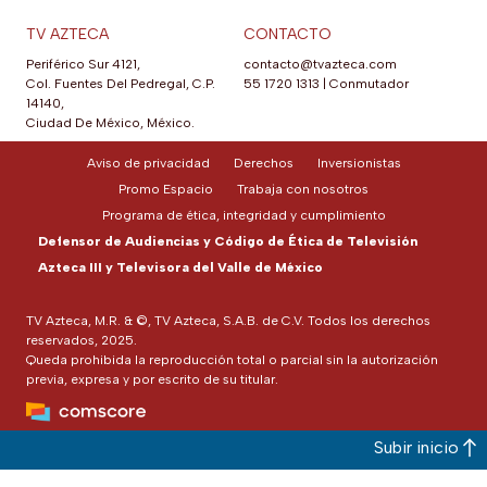
TV AZTECA
CONTACTO
Periférico Sur 4121,
contacto@tvazteca.com
Col. Fuentes Del Pedregal, C.P.
55 1720 1313
|
Conmutador
14140,
Ciudad De México, México.
Aviso de privacidad
Derechos
Inversionistas
Promo Espacio
Trabaja con nosotros
Programa de ética, integridad y cumplimiento
Defensor de Audiencias y Código de Ética de Televisión
Azteca III y Televisora del Valle de México
TV Azteca, M.R. & ©, TV Azteca, S.A.B. de C.V. Todos los derechos
reservados, 2025.
Queda prohibida la reproducción total o parcial sin la autorización
previa, expresa y por escrito de su titular.
Subir inicio