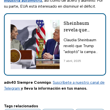
industria automotriz
, así como de acero y aluminio. Por
su parte, EUA está interesado en disminuir el déficit.
Sheinbaum
revela que
envió a Trump
Claudia Sheinbaum
la campaña
reveló que Trump
antidrogas de
"adoptó" la campaña
México: "La vio
antidrogas de
7 abril, 2025
y la copió de
México luego de
inmediato"
mandársela; conoce
los detalles de esta
colaboración en
adn40 Siempre Conmigo
.
Suscríbete a nuestro canal de
adn40.
Telegram
y lleva la información en tus manos.
Tags relacionados