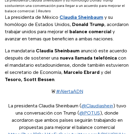
La presidenta Claudia Sheinbaum y su homólogo Donad Trump
sostuvieron una conversación para llegar a un acuerdo para mejorar el
balace comercial.
|
Reuters
La presidenta de México
Claudia Sheinbaum
y su
homólogo de Estados Unidos,
Donald Trump
, acordaron
trabajar unidos para mejorar el
balance comercial
y
avanzar en temas que beneficien a ambas naciones.
La mandataria
Claudia Sheinbaum
anunció este acuerdo
después de sostener una
nueva llamada telefónica
con
el mandatario estadounidense, donde también estuvieron
el secretario de Economía,
Marcelo Ebrard
y del
Tesoro, Scott Bessen
.
🚨
#AlertaADN
La presidenta Claudia Sheinbaum (
@Claudiashein
) tuvo
una conversación con Trump (
@POTUS
), donde
acordaron que ambos países seguirán trabajando en
propuestas para mejorar el balance comercial