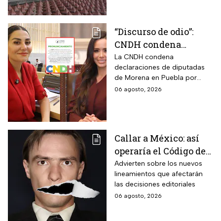
“Discurso de odio”:
CNDH condena
expresiones de
La CNDH condena
declaraciones de diputadas
diputadas de Morena
de Morena en Puebla por
contra adultos
expresiones edadistas hacia
06 agosto, 2026
mayores
adultos mayores; ¿basta con
una disculpa?
Callar a México: así
operaría el Código de
Ética y los defensores
Advierten sobre los nuevos
lineamientos que afectarán
de audiencias
las decisiones editoriales
06 agosto, 2026