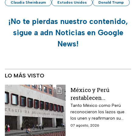
Claudia Sheinbaum
Estados Unidos
Donald Trump
¡No te pierdas nuestro contenido,
sigue a adn Noticias en Google
News!
LO MÁS VISTO
México y Perú
restablecen
relaciones
Tanto México como Perú
reconocieron los lazos que
diplomáticas después
los unen y reafirmaron su
de nueve meses
respeto al derecho
07 agosto, 2026
internacional