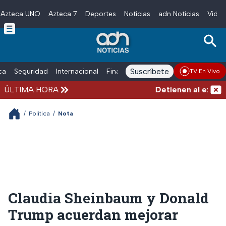
Azteca UNO
Azteca 7
Deportes
Noticias
adn Noticias
Video
Skip to main content
Suscríbete
ica
Seguridad
Internacional
Finanzas
adn Noticias Radio
Esp
TV En Vivo
ÚLTIMA HORA
Detienen al exgober
/
Política
/
Nota
Claudia Sheinbaum y Donald
Trump acuerdan mejorar