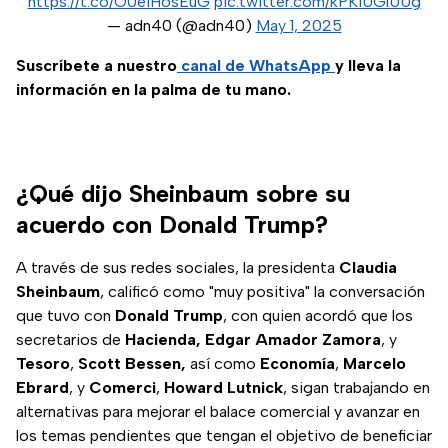
https://t.co/O0eiH6sEuG
pic.twitter.com/kPKiUGlUUg
— adn40 (@adn40)
May 1, 2025
Suscríbete a nuestro
canal de WhatsApp
y lleva la
información en la palma de tu mano.
¿Qué dijo Sheinbaum sobre su
acuerdo con Donald Trump?
A través de sus redes sociales, la presidenta
Claudia
Sheinbaum
, calificó como "muy positiva" la conversación
que tuvo con
Donald Trump
, con quien acordó que los
secretarios de
Hacienda,
Edgar Amador Zamora
, y
Tesoro
,
Scott Bessen,
así como
Economía
,
Marcelo
Ebrard
, y
Comerci
,
Howard Lutnick
, sigan trabajando en
alternativas para mejorar el balace comercial y avanzar en
los temas pendientes que tengan el objetivo de beneficiar