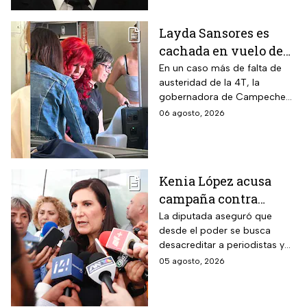
Layda Sansores es
cachada en vuelo de
primera clase rumbo a
En un caso más de falta de
austeridad de la 4T, la
Madrid: ¿Y la
gobernadora de Campeche
austeridad?
fue captada arribando al viejo
06 agosto, 2026
continente a días de su
cumpleaños
Kenia López acusa
campaña contra
periodistas y lanza
La diputada aseguró que
desde el poder se busca
advertencia por la
desacreditar a periodistas y
libertad de expresión
medios de comunicación.
05 agosto, 2026