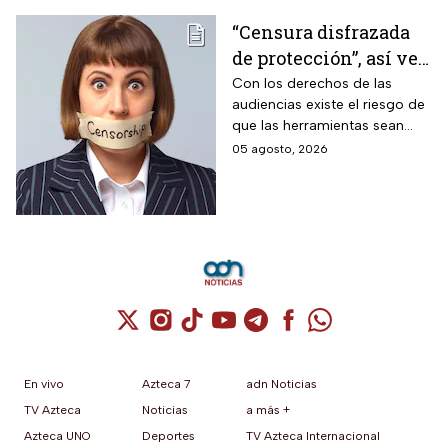
“Censura disfrazada
de protección”, así ve
Roberto Ruíz los
Con los derechos de las
audiencias existe el riesgo de
cambios a la Ley de
que las herramientas sean
Telecomunicaciones
utilizadas para presionar o
05 agosto, 2026
desacreditar a medios de
comunicación críticos.
Cuenta de X / Twitter (se abre en una nuev
Cuenta de Instagram (se abre en una n
Cuenta de TikTok (se abre en una
Cuenta de YouTube (se abre 
Cuenta de Telegram (se a
Cuenta de Facebook 
Cuenta de Whats
En vivo
Azteca 7
adn Noticias
TV Azteca
Noticias
a más +
Azteca UNO
Deportes
TV Azteca Internacional