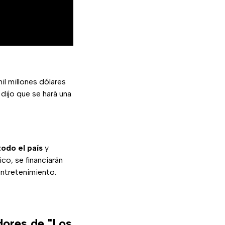
mil millones dólares
dijo que se hará una
odo el país
y
co, se financiarán
entretenimiento.
dores de "Los