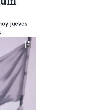
aum
hoy jueves
.