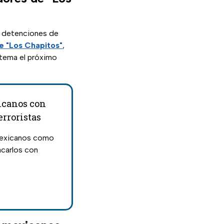
s detenciones de
e "Los Chapitos"
,
 tema el próximo
icanos con
erroristas
 mexicanos como
acarlos con