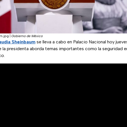
m.jpg
|
Gobierno de México
audia Sheinbaum
se lleva a cabo en Palacio Nacional hoy juev
 la presidenta aborda temas importantes como la seguridad en 
co.