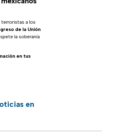
s mexicanos
terroristas a los
greso de la Unión
espete la soberanía
rmación en tus
oticias en