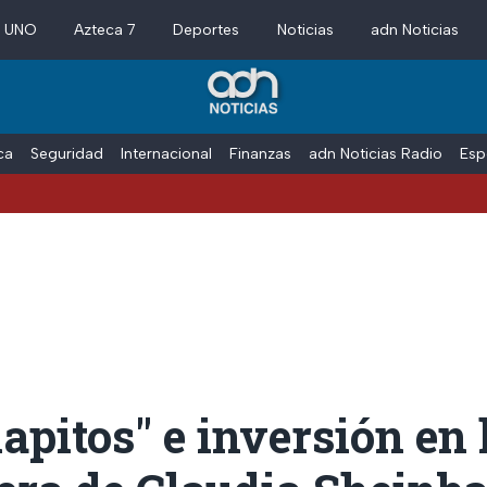
a UNO
Azteca 7
Deportes
Noticias
adn Noticias
ica
Seguridad
Internacional
Finanzas
adn Noticias Radio
Esp
apitos" e inversión en 