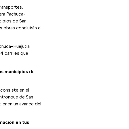
Transportes,
era Pachuca-
icipios de San
 obras concluirán el
achuca-Huejutla
4 carriles que
os municipios
de
 consiste en el
entronque de San
 tienen un avance del
rmación en tus