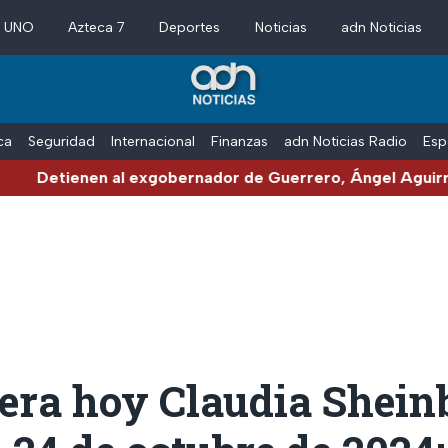
a UNO
Azteca 7
Deportes
Noticias
adn Noticias
ica
Seguridad
Internacional
Finanzas
adn Noticias Radio
Esp
enen al exgobernador de Guerrero, Ángel Aguirre, por el
ra hoy Claudia Shei