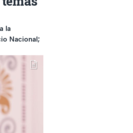
; temas
a la
io Nacional;