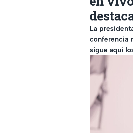
en vivo
destac
La president
conferencia 
sigue aquí l