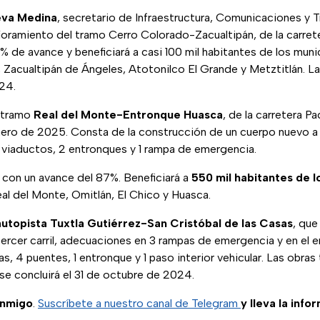
eva Medina
, secretario de Infraestructura, Comunicaciones y 
oramiento del tramo Cerro Colorado-Zacualtipán, de la carret
9% de avance y beneficiará a casi 100 mil habitantes de los mun
Zacualtipán de Ángeles, Atotonilco El Grande y Metztitlán. Las
24.
l tramo
Real del Monte-Entronque Huasca
, de la carretera P
nero de 2025. Consta de la construcción de un cuerpo nuevo a 
6 viaductos, 2 entronques y 1 rampa de emergencia.
con un avance del 87%. Beneficiará a
550 mil habitantes de l
al del Monte, Omitlán, El Chico y Huasca.
autopista Tuxtla Gutiérrez-San Cristóbal de las Casas
, que
tercer carril, adecuaciones en 3 rampas de emergencia y en el 
as, 4 puentes, 1 entronque y 1 paso interior vehicular. Las obras
se concluirá el 31 de octubre de 2024.
onmigo
.
Suscríbete a nuestro canal de Telegram
y lleva la info