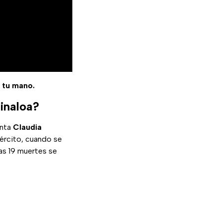
e tu mano.
Sinaloa?
enta
Claudia
jército, cuando se
las 19 muertes se