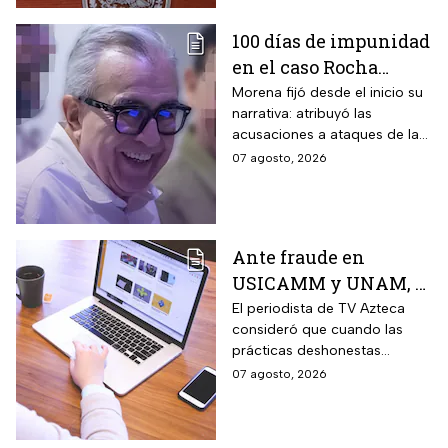
100 días de impunidad
en el caso Rocha
Moya; recuento de los
Morena fijó desde el inicio su
narrativa: atribuyó las
hechos
acusaciones a ataques de la
oposición y agencias
07 agosto, 2026
extranjeras, cerrando filas con
sus figuras más
controvertidas.
Ante fraude en
USICAMM y UNAM, el
reto es fortalecer una
El periodista de TV Azteca
consideró que cuando las
cultura de la
prácticas deshonestas
honestidad: Otoniel
comienzas a repetirse en
07 agosto, 2026
Martínez
distintos ámbitos, dejan de
ser hechos aislados y reflejan
un problema más amplio.