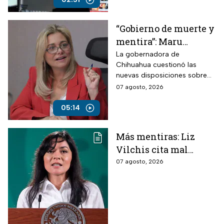
“Gobierno de muerte y
mentira”: Maru
Campos arremete
La gobernadora de
Chihuahua cuestionó las
contra Morena por
nuevas disposiciones sobre
polémicos
medios y lanzó fuertes
07 agosto, 2026
lineamientos de
señalamientos contra el
audiencias
Gobierno de México durante
05:14
una conversación con
Roberto Ruiz.
Más mentiras: Liz
Vilchis cita mal
estudio de Reuters
07 agosto, 2026
sobre la credibilidad
de TV Azteca