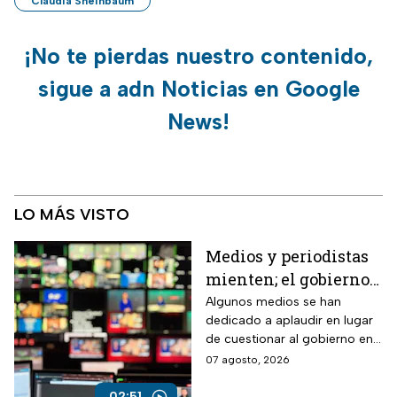
Claudia Sheinbaum
¡No te pierdas nuestro contenido,
sigue a adn Noticias en Google
News!
LO MÁS VISTO
Medios y periodistas
mienten; el gobierno
controla la narrativa a
Algunos medios se han
dedicado a aplaudir en lugar
través de paleros
de cuestionar al gobierno en
medio de los nuevos
07 agosto, 2026
lineamientos para las
audiencias
02:51