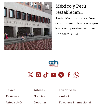
México y Perú
restablecen
relaciones
Tanto México como Perú
reconocieron los lazos que
diplomáticas después
los unen y reafirmaron su
de nueve meses
respeto al derecho
07 agosto, 2026
internacional
Cuenta de X / Twitter (se abre en una nuev
Cuenta de Instagram (se abre en una n
Cuenta de TikTok (se abre en una
Cuenta de YouTube (se abre 
Cuenta de Telegram (se a
Cuenta de Facebook 
Cuenta de Whats
En vivo
Azteca 7
adn Noticias
TV Azteca
Noticias
a más +
Azteca UNO
Deportes
TV Azteca Internacional