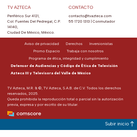
TV AZTECA
CONTACTO
Periférico Sur 4121,
contacto@tvazteca.com
Col. Fuentes Del Pedregal, C.P.
55 1720 1313
|
Conmutador
14140,
Ciudad De México, México.
Aviso de privacidad
Derechos
Inversionistas
Promo Espacio
Trabaja con nosotros
Programa de ética, integridad y cumplimiento
Defensor de Audiencias y Código de Ética de Televisión
Azteca III y Televisora del Valle de México
TV Azteca, M.R. & ©, TV Azteca, S.A.B. de C.V. Todos los derechos
reservados, 2025.
Queda prohibida la reproducción total o parcial sin la autorización
previa, expresa y por escrito de su titular.
Subir inicio