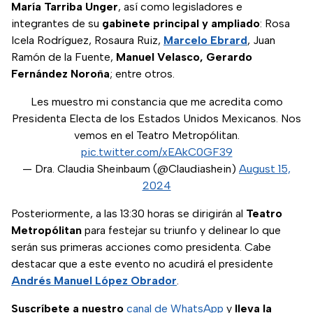
María Tarriba Unger
, así como legisladores e
integrantes de su
gabinete principal y ampliado
: Rosa
Icela Rodríguez, Rosaura Ruiz,
Marcelo Ebrard
, Juan
Ramón de la Fuente,
Manuel Velasco, Gerardo
Fernández Noroña
; entre otros.
Les muestro mi constancia que me acredita como
Presidenta Electa de los Estados Unidos Mexicanos. Nos
vemos en el Teatro Metropólitan.
pic.twitter.com/xEAkC0GF39
— Dra. Claudia Sheinbaum (@Claudiashein)
August 15,
2024
Posteriormente, a las 13:30 horas se dirigirán al
Teatro
Metropólitan
para festejar su triunfo y delinear lo que
serán sus primeras acciones como presidenta. Cabe
destacar que a este evento no acudirá el presidente
Andrés Manuel López Obrador
.
Suscríbete a nuestro
canal de WhatsApp
y
lleva la