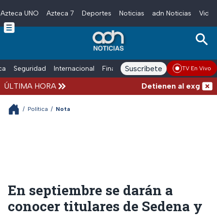
Azteca UNO
Azteca 7
Deportes
Noticias
adn Noticias
Video
Skip to main content
Suscríbete
ica
Seguridad
Internacional
Finanzas
adn Noticias Radio
Esp
TV En Vivo
ÚLTIMA HORA
Detienen al exgoberna
/
Política
/
Nota
En septiembre se darán a
conocer titulares de Sedena y