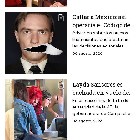
Callar a México: así
operaría el Código de
Ética y los defensores
Advierten sobre los nuevos
lineamientos que afectarán
de audiencias
las decisiones editoriales
06 agosto, 2026
Layda Sansores es
cachada en vuelo de
primera clase rumbo a
En un caso más de falta de
austeridad de la 4T, la
Madrid: ¿Y la
gobernadora de Campeche
austeridad?
fue captada arribando al viejo
06 agosto, 2026
continente a días de su
cumpleaños