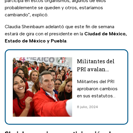
participa en estos organismos, algunos de ellos
probablemente se queden y otros, estaríamos
cambiando", explicó.
Claudia Sheinbaum adelantó que este fin de semana
estará de gira con el presidente en la
Ciudad de México,
Estado de México y Puebla
.
Militantes del
PRI avalan
reelección de
Militantes del PRI
Alito Moreno
aprobaron cambios
en sus estatutos
por lo que Alejandro
8 julio, 2024
Alito Moreno podría
reelegirse hasta
2032.