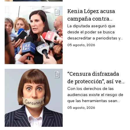
Kenia López acusa
campaña contra
periodistas y lanza
La diputada aseguró que
desde el poder se busca
advertencia por la
desacreditar a periodistas y
libertad de expresión
medios de comunicación.
05 agosto, 2026
“Censura disfrazada
de protección”, así ve
Roberto Ruíz los
Con los derechos de las
audiencias existe el riesgo de
cambios a la Ley de
que las herramientas sean
Telecomunicaciones
utilizadas para presionar o
05 agosto, 2026
desacreditar a medios de
comunicación críticos.