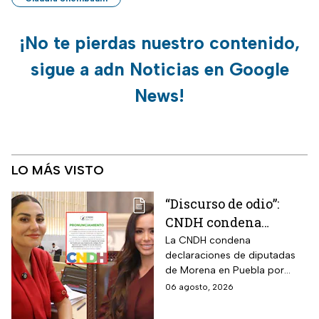
¡No te pierdas nuestro contenido,
sigue a adn Noticias en Google
News!
LO MÁS VISTO
“Discurso de odio”:
CNDH condena
expresiones de
La CNDH condena
declaraciones de diputadas
diputadas de Morena
de Morena en Puebla por
contra adultos
expresiones edadistas hacia
06 agosto, 2026
mayores
adultos mayores; ¿basta con
una disculpa?