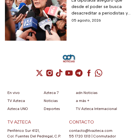
periodistas y lanza
La diputada aseguró que
desde el poder se busca
advertencia por la
desacreditar a periodistas y
libertad de expresión
medios de comunicación.
05 agosto, 2026
Cuenta de X / Twitter (se abre en una nuev
Cuenta de Instagram (se abre en una n
Cuenta de TikTok (se abre en una
Cuenta de YouTube (se abre 
Cuenta de Telegram (se a
Cuenta de Facebook 
Cuenta de Whats
En vivo
Azteca 7
adn Noticias
TV Azteca
Noticias
a más +
Azteca UNO
Deportes
TV Azteca Internacional
TV AZTECA
CONTACTO
Periférico Sur 4121,
contacto@tvazteca.com
Col. Fuentes Del Pedregal, C.P.
55 1720 1313
|
Conmutador