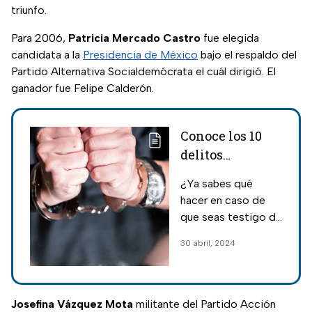
triunfo.
Para 2006,
Patricia Mercado Castro
fue elegida
candidata a la
Presidencia de México
bajo el respaldo del
Partido Alternativa Socialdemócrata el cuál dirigió. El
ganador fue Felipe Calderón.
Conoce los 10
delitos
electorales que
¿Ya sabes qué
pueden
hacer en caso de
registrarse en
que seas testigo de
las elecciones
alguno? Estos son
30 abril, 2024
2024 en México
los 10 delitos
electorales que
podrían pesentarse
durante las
Josefina Vázquez Mota
militante del Partido Acción