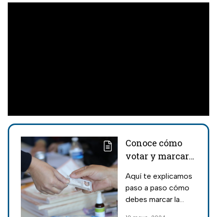
Conoce cómo
votar y marcar
tu boleta
Aquí te explicamos
electoral en las
paso a paso cómo
elecciones 2024
debes marcar la
de México
boleta electoral