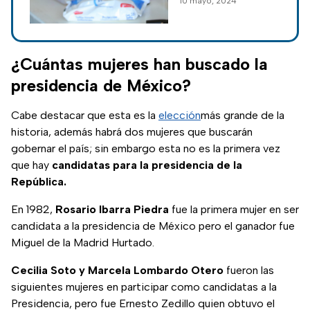
10 mayo, 2024
para que puedas
ejercer tu derecho
al voto de la manera
correcta en las
¿Cuántas mujeres han buscado la
elecciones 2024.
presidencia de México?
Cabe destacar que esta es la
elección
más grande de la
historia, además habrá dos mujeres que buscarán
gobernar el país; sin embargo esta no es la primera vez
que hay
candidatas para la presidencia de la
República.
En 1982,
Rosario Ibarra Piedra
fue la primera mujer en ser
candidata a la presidencia de México pero el ganador fue
Miguel de la Madrid Hurtado.
Cecilia Soto y Marcela Lombardo Otero
fueron las
siguientes mujeres en participar como candidatas a la
Presidencia, pero fue Ernesto Zedillo quien obtuvo el