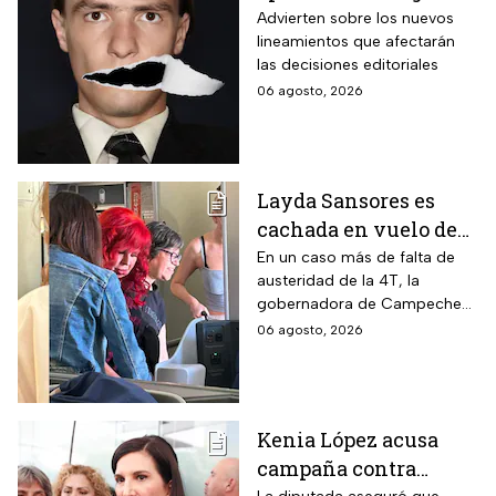
Ética y los defensores
Advierten sobre los nuevos
lineamientos que afectarán
de audiencias
las decisiones editoriales
06 agosto, 2026
Layda Sansores es
cachada en vuelo de
primera clase rumbo a
En un caso más de falta de
austeridad de la 4T, la
Madrid: ¿Y la
gobernadora de Campeche
austeridad?
fue captada arribando al viejo
06 agosto, 2026
continente a días de su
cumpleaños
Kenia López acusa
campaña contra