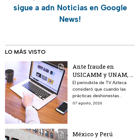
sigue a adn Noticias en Google
News!
LO MÁS VISTO
Ante fraude en
USICAMM y UNAM, el
reto es fortalecer una
El periodista de TV Azteca
consideró que cuando las
cultura de la
prácticas deshonestas
honestidad: Otoniel
comienzas a repetirse en
07 agosto, 2026
Martínez
distintos ámbitos, dejan de
ser hechos aislados y reflejan
un problema más amplio.
México y Perú