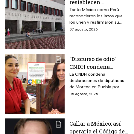
restablecen
relaciones
Tanto México como Perú
reconocieron los lazos que
diplomáticas después
los unen y reafirmaron su
de nueve meses
respeto al derecho
07 agosto, 2026
internacional
“Discurso de odio”:
CNDH condena
expresiones de
La CNDH condena
declaraciones de diputadas
diputadas de Morena
de Morena en Puebla por
contra adultos
expresiones edadistas hacia
06 agosto, 2026
mayores
adultos mayores; ¿basta con
una disculpa?
Callar a México: así
operaría el Código de