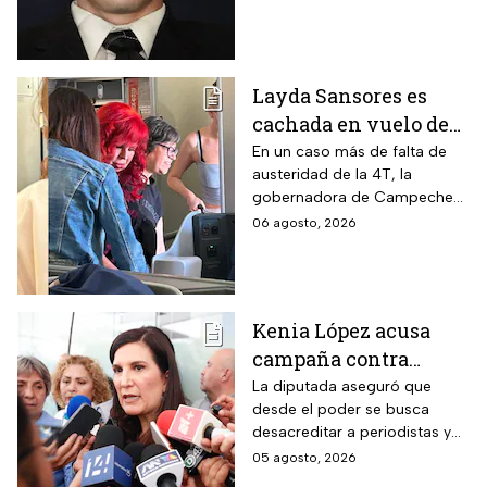
Layda Sansores es
cachada en vuelo de
primera clase rumbo a
En un caso más de falta de
austeridad de la 4T, la
Madrid: ¿Y la
gobernadora de Campeche
austeridad?
fue captada arribando al viejo
06 agosto, 2026
continente a días de su
cumpleaños
Kenia López acusa
campaña contra
periodistas y lanza
La diputada aseguró que
desde el poder se busca
advertencia por la
desacreditar a periodistas y
libertad de expresión
medios de comunicación.
05 agosto, 2026