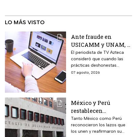
LO MÁS VISTO
Ante fraude en
USICAMM y UNAM, el
reto es fortalecer una
El periodista de TV Azteca
consideró que cuando las
cultura de la
prácticas deshonestas
honestidad: Otoniel
comienzas a repetirse en
07 agosto, 2026
Martínez
distintos ámbitos, dejan de
ser hechos aislados y reflejan
un problema más amplio.
México y Perú
restablecen
relaciones
Tanto México como Perú
reconocieron los lazos que
diplomáticas después
los unen y reafirmaron su
de nueve meses