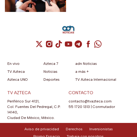
Cuenta de X / Twitter (se abre en una nuev
Cuenta de Instagram (se abre en una n
Cuenta de TikTok (se abre en una
Cuenta de YouTube (se abre 
Cuenta de Telegram (se a
Cuenta de Facebook 
Cuenta de Whats
En vivo
Azteca 7
adn Noticias
TV Azteca
Noticias
a más +
Azteca UNO
Deportes
TV Azteca Internacional
TV AZTECA
CONTACTO
Periférico Sur 4121,
contacto@tvazteca.com
Col. Fuentes Del Pedregal, C.P.
55 1720 1313
|
Conmutador
14140,
Ciudad De México, México.
Aviso de privacidad
Derechos
Inversionistas
Promo Espacio
Trabaja con nosotros