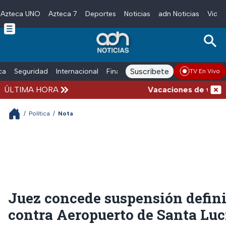
Azteca UNO
Azteca 7
Deportes
Noticias
adn Noticias
Video
Skip to main content
Suscríbete
ica
Seguridad
Internacional
Finanzas
adn Noticias Radio
Esp
TV En Vivo
ÚLTIMA HORA
Vacaciones de verano co
/
Política
/
Nota
Juez concede suspensión defini
contra Aeropuerto de Santa Luc