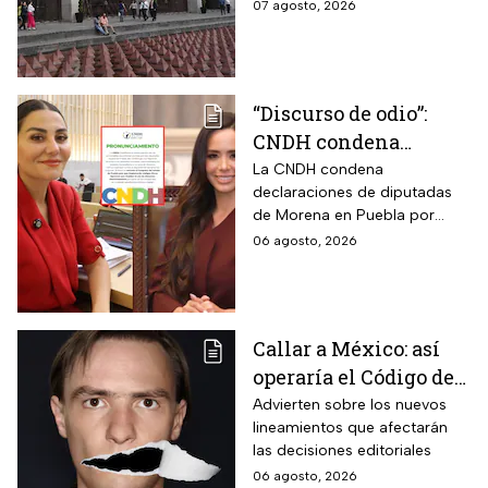
respeto al derecho
07 agosto, 2026
internacional
“Discurso de odio”:
CNDH condena
expresiones de
La CNDH condena
declaraciones de diputadas
diputadas de Morena
de Morena en Puebla por
contra adultos
expresiones edadistas hacia
06 agosto, 2026
mayores
adultos mayores; ¿basta con
una disculpa?
Callar a México: así
operaría el Código de
Ética y los defensores
Advierten sobre los nuevos
lineamientos que afectarán
de audiencias
las decisiones editoriales
06 agosto, 2026