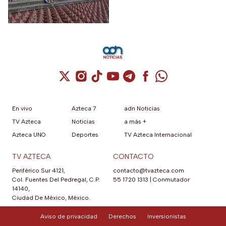
Cuenta de X / Twitter (se abre en una nuev
Cuenta de Instagram (se abre en una n
Cuenta de TikTok (se abre en una
Cuenta de YouTube (se abre 
Cuenta de Telegram (se a
Cuenta de Facebook 
Cuenta de Whats
En vivo
Azteca 7
adn Noticias
TV Azteca
Noticias
a más +
Azteca UNO
Deportes
TV Azteca Internacional
TV AZTECA
CONTACTO
Periférico Sur 4121,
contacto@tvazteca.com
Col. Fuentes Del Pedregal, C.P.
55 1720 1313
|
Conmutador
14140,
Ciudad De México, México.
Aviso de privacidad
Derechos
Inversionistas