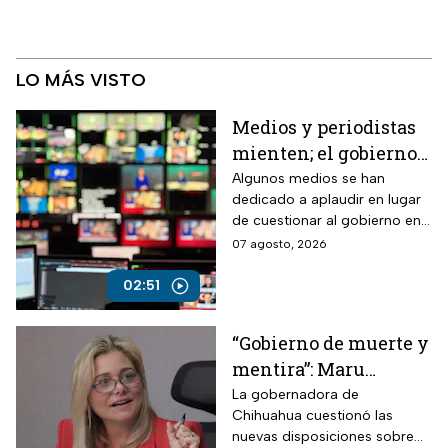
LO MÁS VISTO
Medios y periodistas
mienten; el gobierno
controla la narrativa a
Algunos medios se han
dedicado a aplaudir en lugar
través de paleros
de cuestionar al gobierno en
medio de los nuevos
07 agosto, 2026
lineamientos para las
audiencias
02:51
“Gobierno de muerte y
mentira”: Maru
Campos arremete
La gobernadora de
Chihuahua cuestionó las
contra Morena por
nuevas disposiciones sobre
polémicos