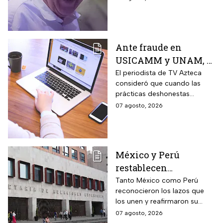
extranjeras, cerrando filas con
sus figuras más
controvertidas.
Ante fraude en
USICAMM y UNAM, el
reto es fortalecer una
El periodista de TV Azteca
consideró que cuando las
cultura de la
prácticas deshonestas
honestidad: Otoniel
comienzas a repetirse en
07 agosto, 2026
Martínez
distintos ámbitos, dejan de
ser hechos aislados y reflejan
un problema más amplio.
México y Perú
restablecen
relaciones
Tanto México como Perú
reconocieron los lazos que
diplomáticas después
los unen y reafirmaron su
de nueve meses
respeto al derecho
07 agosto, 2026
internacional