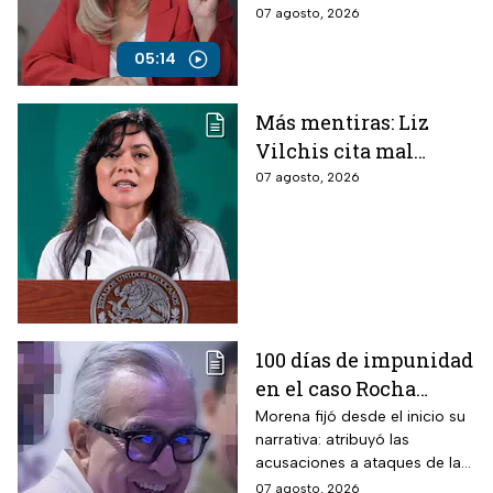
medios y lanzó fuertes
07 agosto, 2026
lineamientos de
señalamientos contra el
audiencias
Gobierno de México durante
05:14
una conversación con
Roberto Ruiz.
Más mentiras: Liz
Vilchis cita mal
estudio de Reuters
07 agosto, 2026
sobre la credibilidad
de TV Azteca
100 días de impunidad
en el caso Rocha
Moya; recuento de los
Morena fijó desde el inicio su
narrativa: atribuyó las
hechos
acusaciones a ataques de la
oposición y agencias
07 agosto, 2026