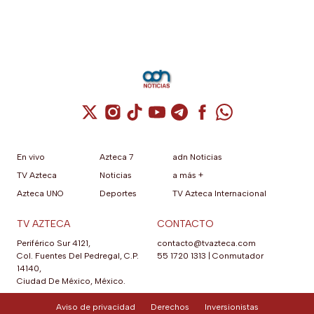
Cuenta de X / Twitter (se abre en una nuev
Cuenta de Instagram (se abre en una n
Cuenta de TikTok (se abre en una
Cuenta de YouTube (se abre 
Cuenta de Telegram (se a
Cuenta de Facebook 
Cuenta de Whats
En vivo
Azteca 7
adn Noticias
TV Azteca
Noticias
a más +
Azteca UNO
Deportes
TV Azteca Internacional
TV AZTECA
CONTACTO
Periférico Sur 4121,
contacto@tvazteca.com
Col. Fuentes Del Pedregal, C.P.
55 1720 1313
|
Conmutador
14140,
Ciudad De México, México.
Aviso de privacidad
Derechos
Inversionistas