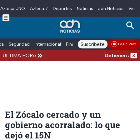
Azteca UNO
Azteca 7
Deportes
Noticias
adn Noticias
Video
Skip to main content
Suscríbete
ica
Seguridad
Internacional
Finanzas
adn Noticias Radio
Esp
TV En Vivo
ÚLTIMA HORA
Detienen al exg
El Zócalo cercado y un
gobierno acorralado: lo que
dejó el 15N