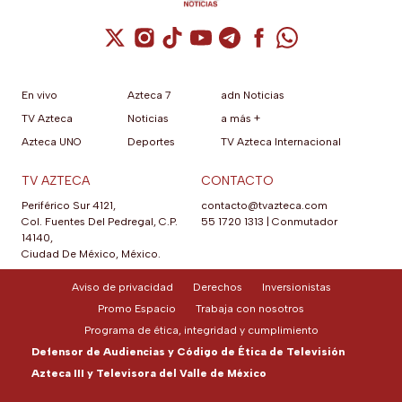
Cuenta de X / Twitter (se abre en una nuev
Cuenta de Instagram (se abre en una n
Cuenta de TikTok (se abre en una
Cuenta de YouTube (se abre 
Cuenta de Telegram (se a
Cuenta de Facebook 
Cuenta de Whats
En vivo
Azteca 7
adn Noticias
TV Azteca
Noticias
a más +
Azteca UNO
Deportes
TV Azteca Internacional
TV AZTECA
CONTACTO
Periférico Sur 4121,
contacto@tvazteca.com
Col. Fuentes Del Pedregal, C.P.
55 1720 1313
|
Conmutador
14140,
Ciudad De México, México.
Aviso de privacidad
Derechos
Inversionistas
Promo Espacio
Trabaja con nosotros
Programa de ética, integridad y cumplimiento
Defensor de Audiencias y Código de Ética de Televisión
Azteca III y Televisora del Valle de México