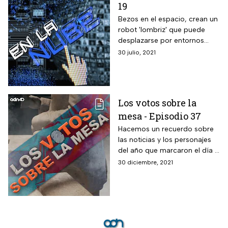
19
Bezos en el espacio, crean un
robot 'lombriz' que puede
desplazarse por entornos
subterráneos excavando la
30 julio, 2021
arena y los globos que
detectan terremotos.
Los votos sobre la
mesa - Episodio 37
Hacemos un recuerdo sobre
las noticias y los personajes
del año que marcaron el día a
día de la política, tanto a nivel
30 diciembre, 2021
nacional como a nivel
mundial.