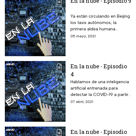
En la nube - Episodio 9
Ya están circulando en Beijing
los taxis autónomos, la
primera aldea humana
permanente en la luna, "Smart
05 mayo, 2021
Tattoos", tecnología en la piel.
En la nube - Episodio
4
Hablamos de una inteligencia
artificial entrenada para
detectar la COVID-19 a partir
de muestras de voz
07 abril, 2021
(vocalischeck) y mucho más.
En la nube - Episodio