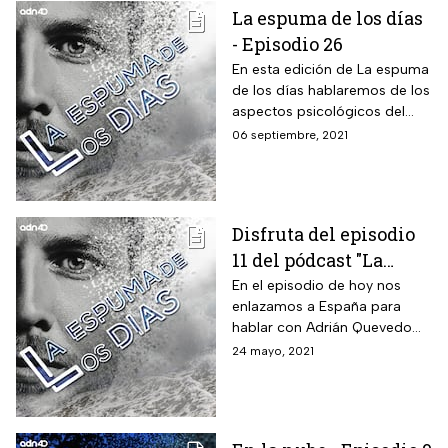
La espuma de los días
- Episodio 26
En esta edición de La espuma
de los días hablaremos de los
aspectos psicológicos del
insomnio con el Dr. Dr. Jaime
06 septiembre, 2021
Ortiz Ruiz.
Disfruta del episodio
11 del pódcast "La
espuma de los días"
En el episodio de hoy nos
enlazamos a España para
hablar con Adrián Quevedo
Psicólogo Sanitario y
24 mayo, 2021
Psicólogo del Deporte sobre
la alimentación consciente.