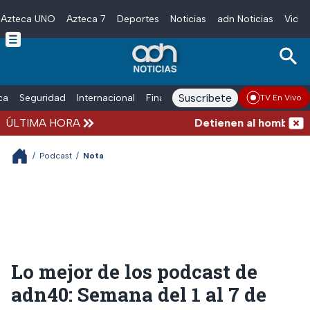
Azteca UNO
Azteca 7
Deportes
Noticias
adn Noticias
Video
Skip to main content
Suscríbete
ica
Seguridad
Internacional
Finanzas
adn Noticias Radio
Esp
TV En Vivo
ÚLTIMA HORA
Detienen al hombre que 
/
Podcast
/
Nota
Lo mejor de los podcast de
adn40: Semana del 1 al 7 de