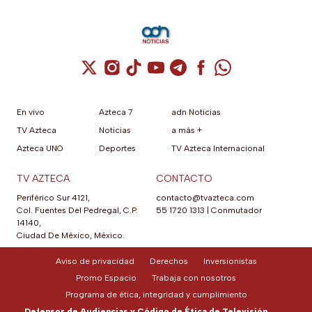
Cuenta de X / Twitter (se abre en una nuev
Cuenta de Instagram (se abre en una n
Cuenta de TikTok (se abre en una
Cuenta de YouTube (se abre 
Cuenta de Telegram (se a
Cuenta de Facebook 
Cuenta de Whats
En vivo
Azteca 7
adn Noticias
TV Azteca
Noticias
a más +
Azteca UNO
Deportes
TV Azteca Internacional
TV AZTECA
CONTACTO
Periférico Sur 4121,
contacto@tvazteca.com
Col. Fuentes Del Pedregal, C.P.
55 1720 1313
|
Conmutador
14140,
Ciudad De México, México.
Aviso de privacidad
Derechos
Inversionistas
Promo Espacio
Trabaja con nosotros
Programa de ética, integridad y cumplimiento
Defensor de Audiencias y Código de Ética de Televisión