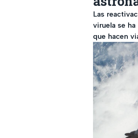
astron
Las reactiva
viruela se h
que hacen via