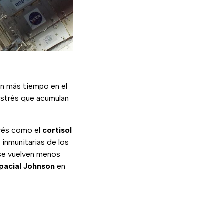
an más tiempo en el
estrés que acumulan
trés como el
cortisol
 inmunitarias de los
 se vuelven menos
pacial Johnson
en