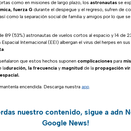
ortas como en misiones de largo plazo, los
astronautas
se ex
smica, fuerza G
durante el despegue y el regreso, sufren de c
í como la separación social de familia y amigos por lo que se
 de 89 (53%) astronautas de vuelos cortos al espacio y 14 de 2
 Espacial Internacional (EEI) albergan el virus del herpes en sus
ta
.
 señalaron que estos hechos suponen
complicaciones
para
mis
 la
duración, la frecuencia
y
magnitud
de la
propagación vir
espacial.
, mantenla encendida. Descarga nuestra
app
.
erdas nuestro contenido, sigue a adn N
Google News!