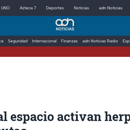
a UNO
Azteca 7
Deportes
Noticias
adn Noticias
ica
Seguridad
Internacional
Finanzas
adn Noticias Radio
Esp
al espacio activan her