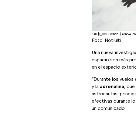
KAL|1_v883emnl
|
NASA NA
Foto: Notiulti
Una nueva investigac
espacio son más pr
en el espacio exterio
“Durante los vuelos
y la
adrenalina
, que
astronautas, princip
efectivas durante l
un comunicado.