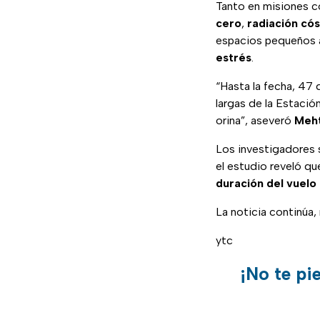
Tanto en misiones c
cero
,
radiación có
espacios pequeños as
estrés
.
“Hasta la fecha, 47
largas de la Estación
orina”, aseveró
Meh
Los investigadores
el estudio reveló que
duración del vuelo 
La noticia continúa
ytc
¡No te pi