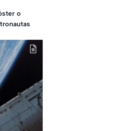
óster o
stronautas