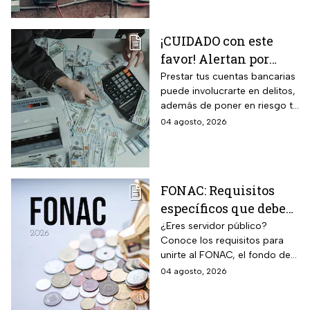
¡CUIDADO con este
favor! Alertan por
préstamo de cuentas
Prestar tus cuentas bancarias
puede involucrarte en delitos,
bancarias: razón por la
además de poner en riesgo tu
que debes decir que
patrimonio y situación legal;
04 agosto, 2026
no
protégete y denuncia si fuiste
víctima.
FONAC: Requisitos
específicos que deben
cumplir los
¿Eres servidor público?
Conoce los requisitos para
trabajadores para
unirte al FONAC, el fondo de
participar en él
ahorro Capitalizable de los
04 agosto, 2026
Trabajadores al Servicio del
Estado.