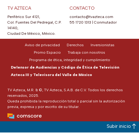
TV AZTECA
CONTACTO
Periférico Sur 4121,
contacto@tvazteca.com
Col. Fuentes Del Pedregal, C.P.
55 1720 1313
|
Conmutador
14140,
Ciudad De México, México.
Aviso de privacidad
Derechos
Inversionistas
Promo Espacio
Trabaja con nosotros
Programa de ética, integridad y cumplimiento
Defensor de Audiencias y Código de Ética de Televisión
Azteca III y Televisora del Valle de México
TV Azteca, M.R. & ©, TV Azteca, S.A.B. de C.V. Todos los derechos
reservados, 2025.
Queda prohibida la reproducción total o parcial sin la autorización
previa, expresa y por escrito de su titular.
Subir inicio