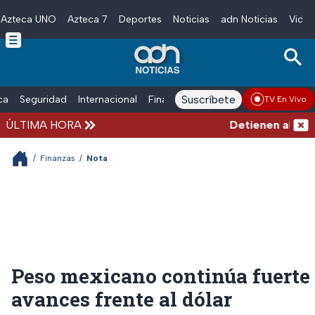
Azteca UNO
Azteca 7
Deportes
Noticias
adn Noticias
Video
Skip to main content
Suscríbete
ica
Seguridad
Internacional
Finanzas
adn Noticias Radio
Esp
TV En Vivo
ÚLTIMA HORA
Detienen al exgob
/
Finanzas
/
Nota
Peso mexicano continúa fuerte 
avances frente al dólar