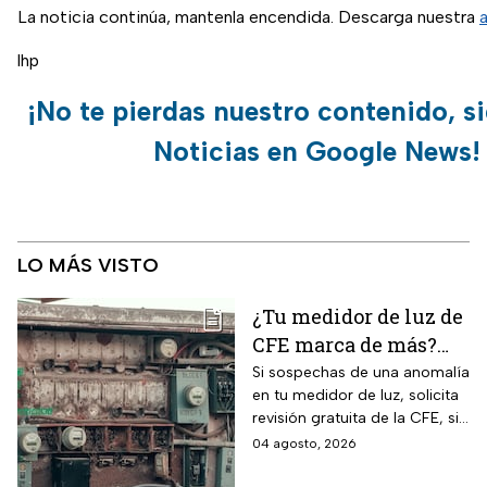
La noticia continúa, mantenla encendida. Descarga nuestra
lhp
¡No te pierdas nuestro contenido, s
Noticias en Google News!
LO MÁS VISTO
¿Tu medidor de luz de
CFE marca de más?
Así puedes saber si
Si sospechas de una anomalía
en tu medidor de luz, solicita
presenta una falla
revisión gratuita de la CFE, si
hay falla es totalmente
04 agosto, 2026
GRATIS.