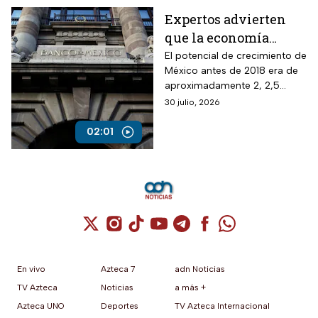
Expertos advierten
que la economía
mexicana esta al
El potencial de crecimiento de
México antes de 2018 era de
borde del colapso
aproximadamente 2, 2,5
puntos del PIB y ahora por la
30 julio, 2026
inseguridad, sobre todo
jurídica, ha caído a menos de
02:01
la mitad.
Cuenta de X / Twitter (se abre en una nuev
Cuenta de Instagram (se abre en una n
Cuenta de TikTok (se abre en una
Cuenta de YouTube (se abre 
Cuenta de Telegram (se a
Cuenta de Facebook 
Cuenta de Whats
En vivo
Azteca 7
adn Noticias
TV Azteca
Noticias
a más +
Azteca UNO
Deportes
TV Azteca Internacional