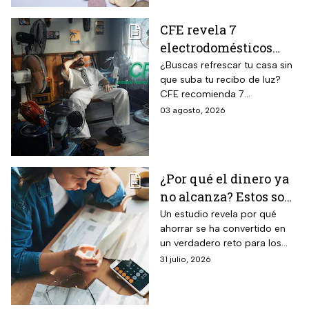
CFE revela 7
electrodomésticos
para combatir el calor
¿Buscas refrescar tu casa sin
que suba tu recibo de luz?
sin que se dispare tu
CFE recomienda 7
recibo de luz
electrodomésticos eficientes
03 agosto, 2026
y hábitos para ahorrar energía
durante este verano.
¿Por qué el dinero ya
no alcanza? Estos son
los gastos que más
Un estudio revela por qué
ahorrar se ha convertido en
impactan a los
un verdadero reto para los
mexicanos
mexicanos.
31 julio, 2026