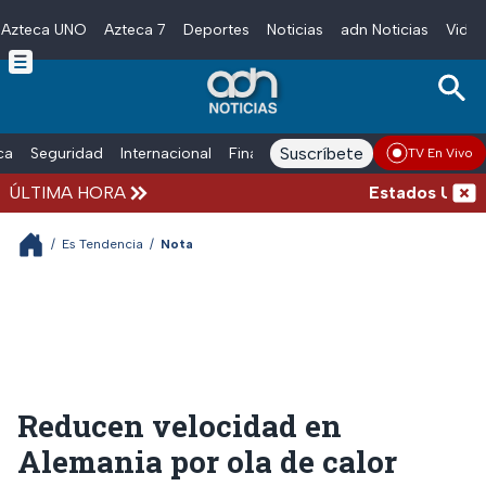
Azteca UNO
Azteca 7
Deportes
Noticias
adn Noticias
Video
Skip to main content
Suscríbete
ica
Seguridad
Internacional
Finanzas
adn Noticias Radio
Esp
TV En Vivo
ÚLTIMA HORA
Estados Unidos 
/
Es Tendencia
/
Nota
Reducen velocidad en
Alemania por ola de calor