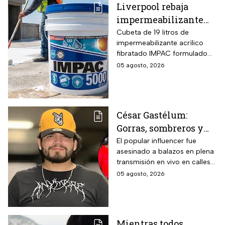
Liverpool rebaja
impermeabilizante
fibratado IMPAC de 19
Cubeta de 19 litros de
impermeabilizante acrílico
litros y secado rápido
fibratado IMPAC formulado
de 4-6 horas con hasta
con base agua, resinas
05 agosto, 2026
13 MSI
acrílicas y fibras sintéticas
reforzantes que sustituyen la
tela de refuerzo tradicional,
compatibilidad con concreto,
César Gastélum:
lámina galvanizada,
Gorras, sombreros y
fibrocemento y ladrillos,
además de fórmula libre de
las letras MZ, las
El popular influencer fue
asbesto y no inflamable.
asesinado a balazos en plena
pistas que investigan
transmisión en vivo en calles
tras el asesinato del
de Culiacán, Sinaloa.
05 agosto, 2026
influencer
Mientras todos