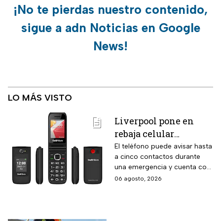
¡No te pierdas nuestro contenido,
sigue a adn Noticias en Google
News!
LO MÁS VISTO
Liverpool pone en
rebaja celular
CellAllure Bienestar
El teléfono puede avisar hasta
a cinco contactos durante
para adultos mayores
una emergencia y cuenta con
con botón SOS y hasta
envío gratis a domicilio
06 agosto, 2026
6 MSI