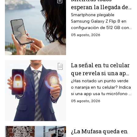
esperan la llegada del
nuevo celular
Smartphone plegable
Samsung Galaxy Z Flip 8 en
Samsung Z Flip8 de
configuración de 512 GB con
512GB, Liverpool
pantalla principal Dynamic
05 agosto, 2026
rebaja el valor de la
AMOLED 2X de 6.9 pulgadas,
preventa y ofrece
pantalla exterior Super
AMOLED de 4.1 pulgadas, 12
hasta 24 meses sin
GB de RAM, siete años de
intereses
La señal en tu celular
actualizaciones de sistema
que revela si una app
operativo garantizadas y suite
completa de Galaxy AI con
te está escuchando
¿Has notado un punto verde
inteligencia artificial integrada.
o naranja en tu celular? Indica
¡No la ignores!
si una app usa tu micrófono o
cámara, clave para tu
05 agosto, 2026
privacidad; ¡No lo ignores!
¿La Mufasa queda en