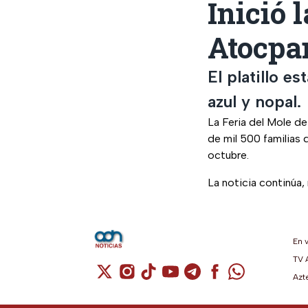
Inició 
Atocpa
El platillo 
azul y nopal.
La Feria del Mole d
de mil 500 familias 
octubre.
La noticia continúa
En 
TV 
Cuenta de X / Twitter (se abre en una n
Cuenta de Instagram (se abre en u
Cuenta de TikTok (se abre en 
Cuenta de YouTube (se ab
Cuenta de Telegram (
Cuenta de Facebo
Cuenta de Wh
Azt