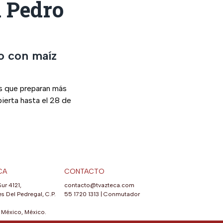
n Pedro
no con maíz
es que preparan más
bierta hasta el 28 de
CA
CONTACTO
Sur 4121,
contacto@tvazteca.com
s Del Pedregal, C.P.
55 1720 1313
|
Conmutador
México, México.