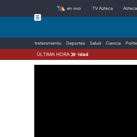
en vivo
TV Azteca
Aztec
Skip to main content
Tiempo Libre
Entretenimiento
Deportes
Salud
Ciencia
Polít
Michoacán por alerta de seguridad
ÚLTIMA HORA