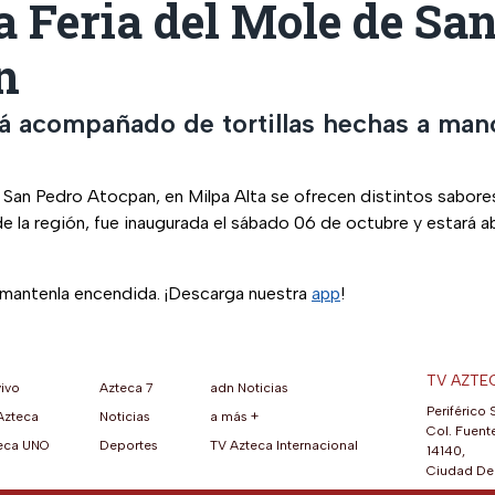
la Feria del Mole de Sa
n
está acompañado de tortillas hechas a ma
e San Pedro Atocpan, en Milpa Alta se ofrecen distintos sabor
de la región, fue inaugurada el sábado 06 de octubre y estará a
, mantenla encendida. ¡Descarga nuestra
app
!
TV AZTE
vivo
Azteca 7
adn Noticias
Periférico 
Azteca
Noticias
a más +
ueva pestaña)
na nueva pestaña)
una nueva pestaña)
re en una nueva pestaña)
se abre en una nueva pestaña)
ok (se abre en una nueva pestaña)
atsApp (se abre en una nueva pestaña)
Col. Fuente
eca UNO
Deportes
TV Azteca Internacional
14140,
Ciudad De 