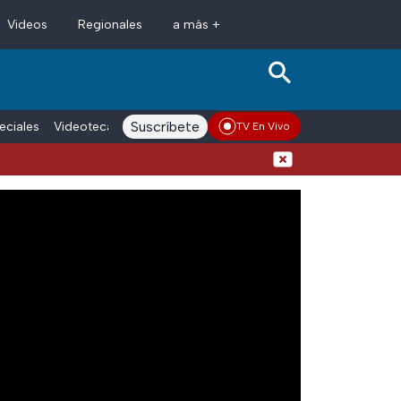
Videos
Regionales
a más +
Suscríbete
eciales
Videoteca
Conductores
Voces adn Noticias
Enlace La
TV En Vivo