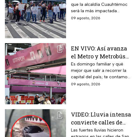
que la alcaldía Cuauhtémoc
domingo 9 de agosto
será la más impactada
durante este domingo; sigue
09 agosto, 2026
cómo va la CDMX durante
este 9 de agosto
EN VIVO: Así avanza
el Metro y Metrobús
CDMX hoy domingo 9
Es domingo familiar y qué
mejor que salir a recorrer la
de agosto
capital del país; te contamos
cómo van los principales
09 agosto, 2026
transportes públicos de la
CDMX este 9 de agosto
VIDEO: Lluvia intensa
convierte calles de
Tlalpan en ríos
Las fuertes lluvias hicieron
estragos en las calles de San