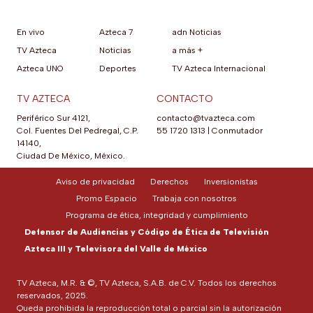
En vivo
Azteca 7
adn Noticias
TV Azteca
Noticias
a más +
Azteca UNO
Deportes
TV Azteca Internacional
TV AZTECA
CONTACTO
Periférico Sur 4121,
contacto@tvazteca.com
Col. Fuentes Del Pedregal, C.P.
55 1720 1313
|
Conmutador
14140,
Ciudad De México, México.
Aviso de privacidad
Derechos
Inversionistas
Promo Espacio
Trabaja con nosotros
Programa de ética, integridad y cumplimiento
Defensor de Audiencias y Código de Ética de Televisión
Azteca III y Televisora del Valle de México
TV Azteca, M.R. & ©, TV Azteca, S.A.B. de C.V. Todos los derechos
reservados, 2025.
Queda prohibida la reproducción total o parcial sin la autorización