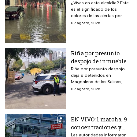
en CDMX hoy 9 de
¿Vives en esta alcaldía? Este
es el significado de los
agosto: ¿dónde hay
colores de las alertas por
alerta y peligro de
lluvias en la capital mexicana.
09 agosto, 2026
inundaciones?
Riña por presunto
despojo de inmueble
en la GAM deja 8
Riña por presunto despojo
deja 8 detenidos en
detenidos
Magdalena de las Salinas,
GAM. Vecina denuncia intento
09 agosto, 2026
de cambiar cerraduras y
despojo; autoridades
investigan.
EN VIVO: 1 marcha, 9
concentraciones y
eventos en CDMX hoy
Las autoridades informaron