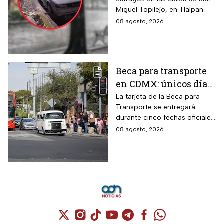
Miguel Topilejo, en Tlalpan
08 agosto, 2026
Beca para transporte
en CDMX: únicos días
para recoger la tarjeta
La tarjeta de la Beca para
Transporte se entregará
si te atrasaste
durante cinco fechas oficiales
en la CDMX; estos son los
08 agosto, 2026
requisitos
Cuenta de X / Twitter (se abre en una nuev
Cuenta de Instagram (se abre en una n
Cuenta de TikTok (se abre en una
Cuenta de YouTube (se abre 
Cuenta de Telegram (se a
Cuenta de Facebook 
Cuenta de Whats