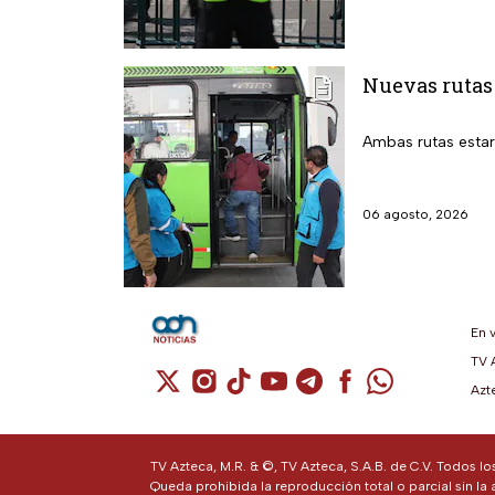
Nuevas rutas
Ambas rutas estará
06 agosto, 2026
En 
TV 
Cuenta de X / Twitter (se abre en una n
Cuenta de Instagram (se abre en u
Cuenta de TikTok (se abre en 
Cuenta de YouTube (se ab
Cuenta de Telegram (
Cuenta de Facebo
Cuenta de Wh
Azt
TV Azteca, M.R. & ©, TV Azteca, S.A.B. de C.V. Todos l
Queda prohibida la reproducción total o parcial sin la 