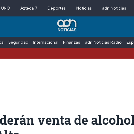
a UNO
Azteca 7
Deportes
Noticias
adn Noticias
ica
Seguridad
Internacional
Finanzas
adn Noticias Radio
Esp
derán venta de alcohol