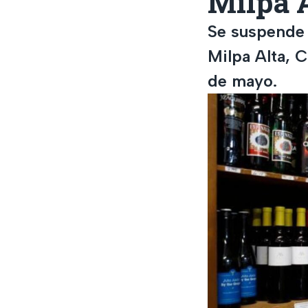
Milpa 
Se suspende l
Milpa Alta, CD
de mayo.