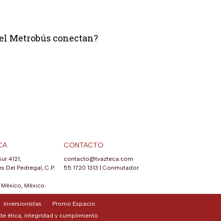
del Metrobús conectan?
CA
CONTACTO
Sur 4121,
contacto@tvazteca.com
s Del Pedregal, C.P.
55 1720 1313
|
Conmutador
México, México.
Inversionistas
Promo Espacio
e ética, integridad y cumplimiento