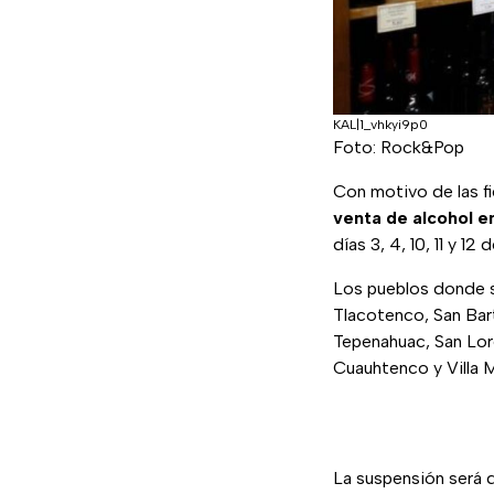
KAL|1_vhkyi9p0
Foto: Rock&Pop
Con motivo de las fi
venta de alcohol e
días 3, 4, 10, 11 y 12
Los pueblos donde s
Tlacotenco, San Bar
Tepenahuac, San Lor
Cuauhtenco y Villa M
La suspensión será 