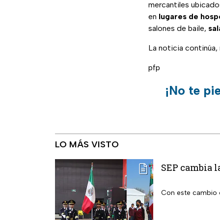
mercantiles ubicados
en
lugares de hosp
salones de baile,
sal
La noticia continúa
pfp
¡No te pi
LO MÁS VISTO
SEP cambia la
Con este cambio e