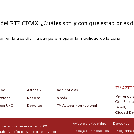
 del RTP CDMX: ¿Cuáles son y con qué estaciones 
n en la alcaldía Tlalpan para mejorar la movilidad de la zona
TV AZTE
vivo
Azteca 7
adn Noticias
Periférico 
Azteca
Noticias
a más +
ueva pestaña)
na nueva pestaña)
una nueva pestaña)
re en una nueva pestaña)
se abre en una nueva pestaña)
ok (se abre en una nueva pestaña)
atsApp (se abre en una nueva pestaña)
Col. Fuente
eca UNO
Deportes
TV Azteca Internacional
14140,
Ciudad De 
Aviso de privacidad
Derechos
os derechos reservados, 2025.
Trabaja con nosotros
Programa d
autorización previa, expresa y por