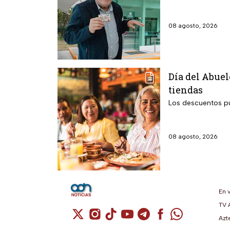
08 agosto, 2026
Día del Abuel
tiendas
Los descuentos pu
08 agosto, 2026
En 
TV 
Cuenta de X / Twitter (se abre en una n
Cuenta de Instagram (se abre en u
Cuenta de TikTok (se abre en 
Cuenta de YouTube (se ab
Cuenta de Telegram (
Cuenta de Facebo
Cuenta de Wh
Azt