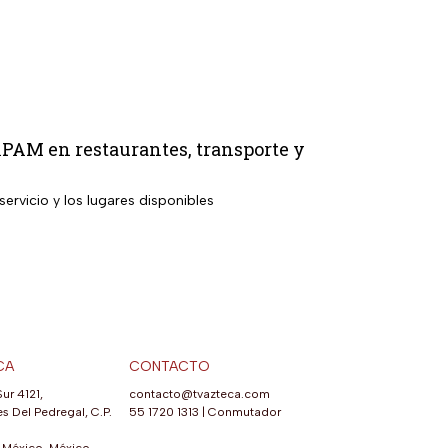
NAPAM en restaurantes, transporte y
ervicio y los lugares disponibles
CA
CONTACTO
Sur 4121,
contacto@tvazteca.com
s Del Pedregal, C.P.
55 1720 1313
|
Conmutador