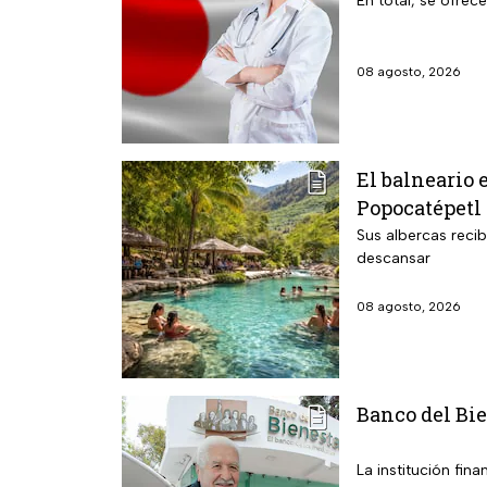
En total, se ofrec
08 agosto, 2026
El balneario 
Popocatépetl 
Sus albercas reci
descansar
08 agosto, 2026
Banco del Bie
La institución fin