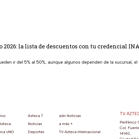
o 2026: la lista de descuentos con tu credencial I
eden ir del 5% al 50%, aunque algunos dependen de la sucursal, el s
TV AZTE
vivo
Azteca 7
adn Noticias
Periférico 
Azteca
Noticias
a más +
ueva pestaña)
na nueva pestaña)
una nueva pestaña)
re en una nueva pestaña)
se abre en una nueva pestaña)
ok (se abre en una nueva pestaña)
atsApp (se abre en una nueva pestaña)
Col. Fuente
eca UNO
Deportes
TV Azteca Internacional
14140,