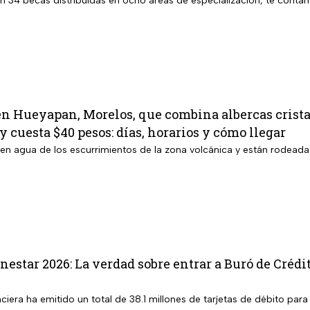
en 34 becas distribuidas en ocho áreas de especialización, te contam
en Hueyapan, Morelos, que combina albercas crista
y cuesta $40 pesos: días, horarios y cómo llegar
ben agua de los escurrimientos de la zona volcánica y están rodeada
nestar 2026: La verdad sobre entrar a Buró de Crédi
anciera ha emitido un total de 38.1 millones de tarjetas de débito par