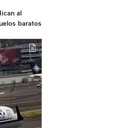
ican al
uelos baratos