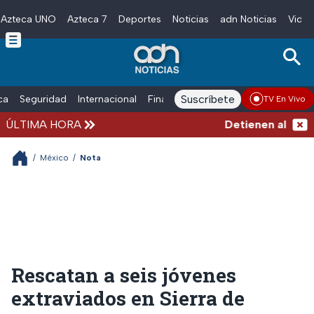
Azteca UNO
Azteca 7
Deportes
Noticias
adn Noticias
Video
Skip to main content
Suscríbete
ica
Seguridad
Internacional
Finanzas
adn Noticias Radio
Esp
TV En Vivo
ÚLTIMA HORA
Detienen al exgobe
/
México
/
Nota
Rescatan a seis jóvenes
extraviados en Sierra de