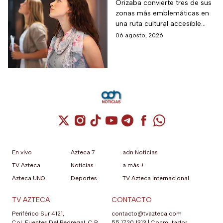
por 70 pesos una
Orizaba convierte tres de sus
zonas más emblemáticas en
visita a 18 museos
una ruta cultural accesible
históricos en estas
para toda la familia
06 agosto, 2026
vacaciones de agosto
de 2026
Cuenta de X / Twitter (se abre en una nuev
Cuenta de Instagram (se abre en una n
Cuenta de TikTok (se abre en una
Cuenta de YouTube (se abre 
Cuenta de Telegram (se a
Cuenta de Facebook 
Cuenta de Whats
En vivo
Azteca 7
adn Noticias
TV Azteca
Noticias
a más +
Azteca UNO
Deportes
TV Azteca Internacional
TV AZTECA
CONTACTO
Periférico Sur 4121,
contacto@tvazteca.com
Col. Fuentes Del Pedregal, C.P.
55 1720 1313
|
Conmutador