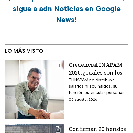
sigue a adn Noticias en Google
News!
LO MÁS VISTO
Credencial INAPAM
2026: ¿cuáles son los
requisitos para
El INAPAM no distribuye
salarios ni aguinaldos, su
tramitarla gratis y
función es vincular personas
cómo acceder a un
con ofertas laborales, quienes
06 agosto, 2026
empleo de $9,582 al
deberán facilitar estos
mes más aguinaldo?
beneficios a los
seleccionados
Confirman 20 heridos