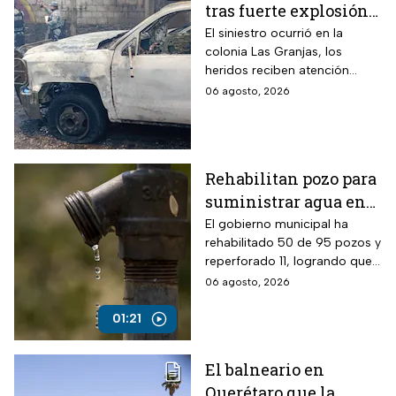
tras fuerte explosión
de pipa de gas en
El siniestro ocurrió en la
colonia Las Granjas, los
Cuernavaca, Morelos
heridos reciben atención
médica en distintos
06 agosto, 2026
hospitales.
Rehabilitan pozo para
suministrar agua en
Ecatepec, Edomex
El gobierno municipal ha
rehabilitado 50 de 95 pozos y
reperforado 11, logrando que
entre el 80% y 90% de la
06 agosto, 2026
población cuente con
suministro por red.
01:21
El balneario en
Querétaro que la