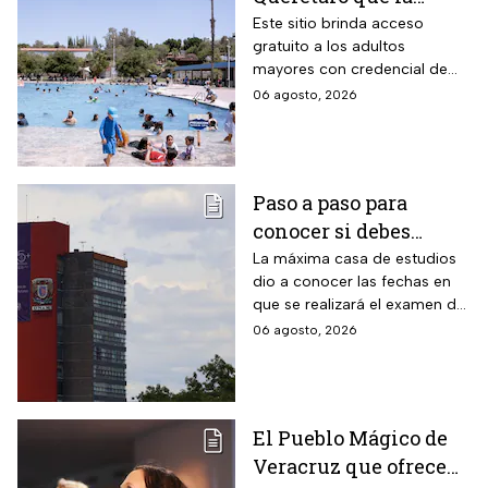
Profeco marcó como el
Este sitio brinda acceso
gratuito a los adultos
más barato de México:
mayores con credencial de
tiene alberca para la
INAPAM vigente
06 agosto, 2026
tercera edad y todas
estas personas no
pagan en agosto 2026
Paso a paso para
conocer si debes
realizar el examen de
La máxima casa de estudios
dio a conocer las fechas en
control de la UNAM
que se realizará el examen de
control, después de encontrar
06 agosto, 2026
anomalías en los resultados
para el acceso a licenciatura
El Pueblo Mágico de
Veracruz que ofrece