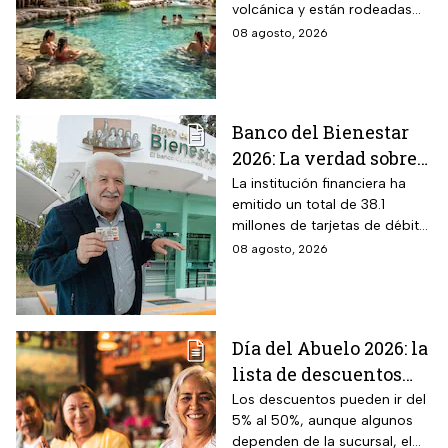
volcánica y están rodeadas
naturaleza del volcán
de vegetación, áreas verdes y
08 agosto, 2026
Popocatépetl y cuesta
espacios para descansar
$40 pesos: días,
horarios y cómo llegar
Banco del Bienestar
2026: La verdad sobre
entrar a Buró de
La institución financiera ha
emitido un total de 38.1
Crédito por tenerla
millones de tarjetas de débito
para la dispersión de los
08 agosto, 2026
programas sociales.
Día del Abuelo 2026: la
lista de descuentos
con tu credencial
Los descuentos pueden ir del
5% al 50%, aunque algunos
INAPAM en
dependen de la sucursal, el