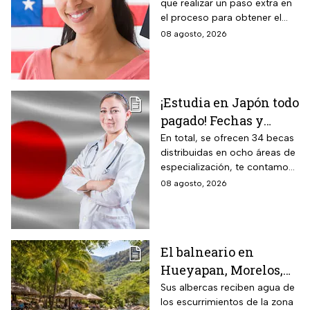
que realizar un paso extra en
aplica
el proceso para obtener el
documento que permite
08 agosto, 2026
ingresar legalmente a Estados
Unidos.
¡Estudia en Japón todo
pagado! Fechas y
requisitos de la
En total, se ofrecen 34 becas
distribuidas en ocho áreas de
convocatoria para
especialización, te contamos
becas de estancias en
todos los detalles.
08 agosto, 2026
2026
El balneario en
Hueyapan, Morelos,
que combina albercas
Sus albercas reciben agua de
los escurrimientos de la zona
cristalinas con la