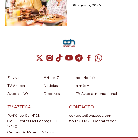
restaurantes,
servicio y los lugares
08 agosto, 2026
transporte y tiendas
disponibles
Cuenta de X / Twitter (se abre en una nuev
Cuenta de Instagram (se abre en una n
Cuenta de TikTok (se abre en una
Cuenta de YouTube (se abre 
Cuenta de Telegram (se a
Cuenta de Facebook 
Cuenta de Whats
En vivo
Azteca 7
adn Noticias
TV Azteca
Noticias
a más +
Azteca UNO
Deportes
TV Azteca Internacional
TV AZTECA
CONTACTO
Periférico Sur 4121,
contacto@tvazteca.com
Col. Fuentes Del Pedregal, C.P.
55 1720 1313
|
Conmutador
14140,
Ciudad De México, México.