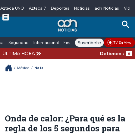
Azteca UNO
Azteca 7
Deportes
Noticias
adn Noticias
Video
Skip to main content
Suscríbete
ica
Seguridad
Internacional
Finanzas
adn Noticias Radio
Esp
TV En Vivo
ÚLTIMA HORA
Detienen al hombr
/
México
/
Nota
Onda de calor: ¿Para qué es la
regla de los 5 segundos para