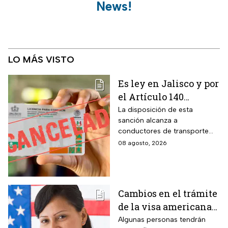
News!
LO MÁS VISTO
Es ley en Jalisco y por
el Artículo 140
cancelarán la licencia
La disposición de esta
sanción alcanza a
de conducir de por
conductores de transporte
vida a todos los
escolar, unidades de
08 agosto, 2026
automovilistas que
emergencia y vehículos de
cometan esta
pasajeros que ocasionen un
siniestro vial en la entidad por
infracción
medio de una infracción muy
Cambios en el trámite
común.
de la visa americana
2026 y para quiénes
Algunas personas tendrán