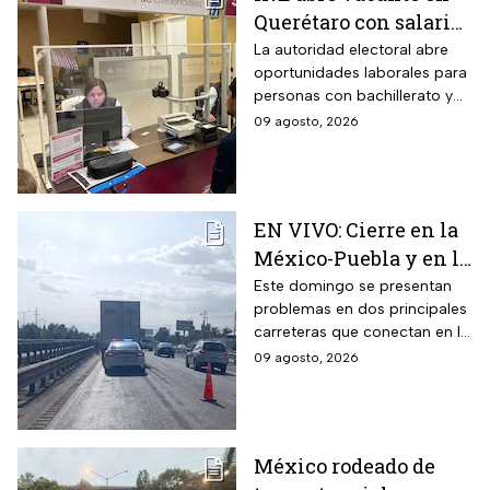
Querétaro con salario
de más de 10 mil pesos
La autoridad electoral abre
oportunidades laborales para
y estos son los
personas con bachillerato y
requisitos
un año de atención al público;
09 agosto, 2026
te contamos los detalles
EN VIVO: Cierre en la
México-Puebla y en la
México-Cuernavaca
Este domingo se presentan
problemas en dos principales
hoy domingo 9 de
carreteras que conectan en la
agosto
Ciudad de México (CDMX); te
09 agosto, 2026
contamos cómo avanzan este
9 de agosto
México rodeado de