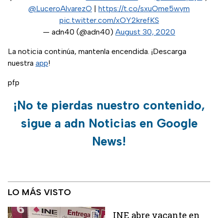
@LuceroAlvarezO
|
https://t.co/sxuOme5wym
pic.twitter.com/xOY2krefKS
— adn40 (@adn40)
August 30, 2020
La noticia continúa, mantenla encendida. ¡Descarga
nuestra
app
!
pfp
¡No te pierdas nuestro contenido,
sigue a adn Noticias en Google
News!
LO MÁS VISTO
INE abre vacante en