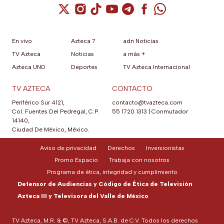
Cuenta de X / Twitter (se abre en una nuev
Cuenta de Instagram (se abre en una n
Cuenta de TikTok (se abre en una
Cuenta de YouTube (se abre 
Cuenta de Telegram (se a
Cuenta de Facebook 
Cuenta de Whats
En vivo
Azteca 7
adn Noticias
TV Azteca
Noticias
a más +
Azteca UNO
Deportes
TV Azteca Internacional
TV AZTECA
CONTACTO
Periférico Sur 4121,
contacto@tvazteca.com
Col. Fuentes Del Pedregal, C.P.
55 1720 1313
|
Conmutador
14140,
Ciudad De México, México.
Aviso de privacidad
Derechos
Inversionistas
Promo Espacio
Trabaja con nosotros
Programa de ética, integridad y cumplimiento
Defensor de Audiencias y Código de Ética de Televisión
Azteca III y Televisora del Valle de México
TV Azteca, M.R. & ©, TV Azteca, S.A.B. de C.V. Todos los derechos