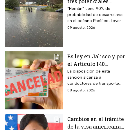
tres potenciales
ciclones; “Hernán” se
“Hernán” tiene 90% de
probabilidad de desarrollarse
coloca en el mapa del
en el océano Pacífico; lloverá
Pacífico
muy fuerte en cuatro estados
09 agosto, 2026
Es ley en Jalisco y por
el Artículo 140
cancelarán la licencia
La disposición de esta
sanción alcanza a
de conducir de por
conductores de transporte
vida a todos los
escolar, unidades de
08 agosto, 2026
automovilistas que
emergencia y vehículos de
cometan esta
pasajeros que ocasionen un
siniestro vial en la entidad por
infracción
medio de una infracción muy
Cambios en el trámite
común.
de la visa americana