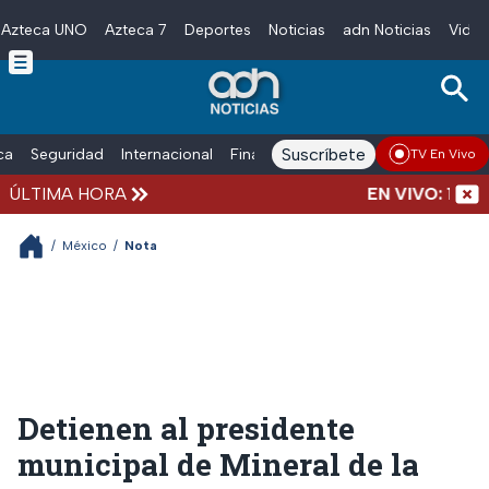
Azteca UNO
Azteca 7
Deportes
Noticias
adn Noticias
Video
Skip to main content
Suscríbete
ica
Seguridad
Internacional
Finanzas
adn Noticias Radio
Esp
TV En Vivo
ÚLTIMA HORA
EN VIVO: 1 marc
/
México
/
Nota
Detienen al presidente
municipal de Mineral de la