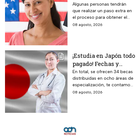
2026 y para quiénes
Algunas personas tendrán
que realizar un paso extra en
aplica
el proceso para obtener el
documento que permite
08 agosto, 2026
ingresar legalmente a Estados
Unidos.
¡Estudia en Japón todo
pagado! Fechas y
requisitos de la
En total, se ofrecen 34 becas
distribuidas en ocho áreas de
convocatoria para
especialización, te contamos
becas de estancias en
todos los detalles.
08 agosto, 2026
2026