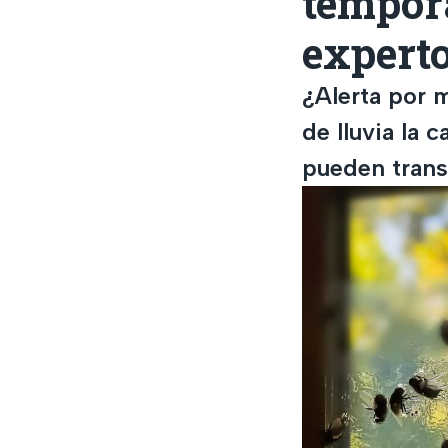
tempora
expert
¿Alerta por 
de lluvia la 
pueden transm