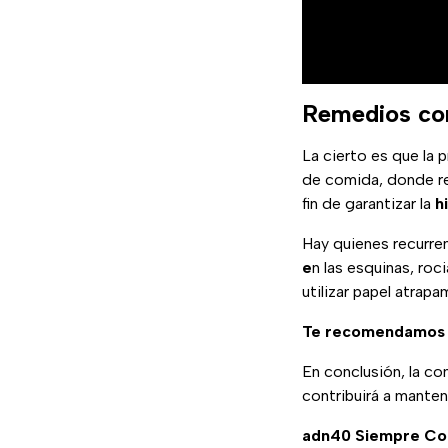
Remedios co
La cierto es que la
de comida, donde r
fin de garantizar la
h
Hay quienes recurre
e
n las esquinas, roc
utilizar papel atra
Te recomendamos 
En conclusión, la c
contribuirá a manten
adn40 Siempre Co