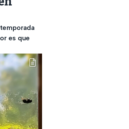
cen
a temporada
eor es que