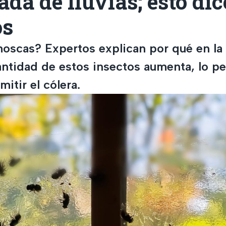
da de lluvias; esto di
os
moscas? Expertos explican por qué en l
cantidad de estos insectos aumenta, lo p
itir el cólera.