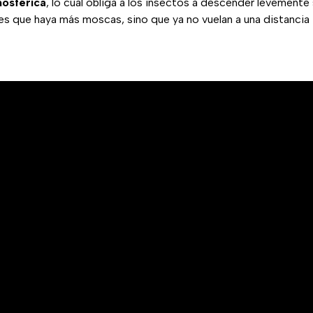
mosférica
, lo cual obliga a los insectos a descender levemente 
es que haya más moscas, sino que ya no vuelan a una distancia t