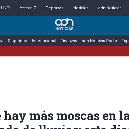
a UNO
Azteca 7
Deportes
Noticias
adn Noticias
ica
Seguridad
Internacional
Finanzas
adn Noticias Radio
Esp
é hay más moscas en l