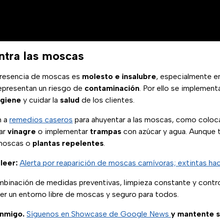
ntra las moscas
 presencia de moscas es
molesto e insalubre
, especialmente e
epresentan un riesgo de
contaminación
. Por ello se implemen
igiene
y cuidar la
salud
de los clientes.
n a
remedios caseros
para ahuyentar a las moscas, como coloc
iar
vinagre
o implementar
trampas
con azúcar y agua. Aunque 
pamoscas o
plantas repelentes
.
leer:
Alerta por reaparición de moscas carnívoras; extintas hac
ombinación de medidas preventivas, limpieza constante y contr
er un entorno libre de moscas y seguro para todos.
nmigo.
Síguenos en Showcase de Google News
y mantente 