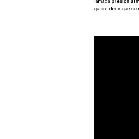
llamada
presión at
quiere decir que no 