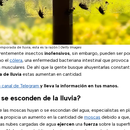
mporada de lluvia, esta es la razón
|
Getty Images
rentemente insectos
inofensivos
, sin embargo, pueden ser po
o el
cólera
, una enfermedad bacteriana intestinal que provoca d
 musculares. De ahí que la gente busque ahuyentarlas constan
 de lluvia
estas aumentan en cantidad.
o canal de Telegram
y lleva la información en tus manos.
se esconden de la lluvia?
e las moscas huyan o se escondan del agua; especialistas en pl
as
propicia un aumento en la cantidad de
moscas
debido a que,
 las nubes cargadas de agua
ejercen
una
fuerza
sobre la superfi