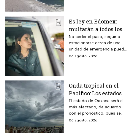
bloqueos hoy jueves
Es ley en Edomex:
multarán a todos los
conductores que
No ceder el paso, seguir o
estacionarse cerca de una
cometan este error
unidad de emergencia puede
frente a ambulancias
generar una multa de más de
06 agosto, 2026
y patrullas
$500 pesos y retrasar una
atención urgente
Onda tropical en el
Pacífico: Los estados
donde lloverá más
El estado de Oaxaca será el
más afectado, de acuerdo
fuerte este jueves y
con el pronóstico, pues se
viernes
prevén lluvias intensas con
06 agosto, 2026
acumulados de entre 75 a 100
milímetros.