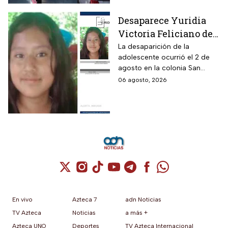
Desaparece Yuridia
Victoria Feliciano de
13 años en Tlalpan,
La desaparición de la
adolescente ocurrió el 2 de
CDMX; activan Alerta
agosto en la colonia San
Amber
Pedro Mártir; autoridades
06 agosto, 2026
piden ayuda para localizarla
Cuenta de X / Twitter (se abre en una nuev
Cuenta de Instagram (se abre en una n
Cuenta de TikTok (se abre en una
Cuenta de YouTube (se abre 
Cuenta de Telegram (se a
Cuenta de Facebook 
Cuenta de Whats
En vivo
Azteca 7
adn Noticias
TV Azteca
Noticias
a más +
Azteca UNO
Deportes
TV Azteca Internacional