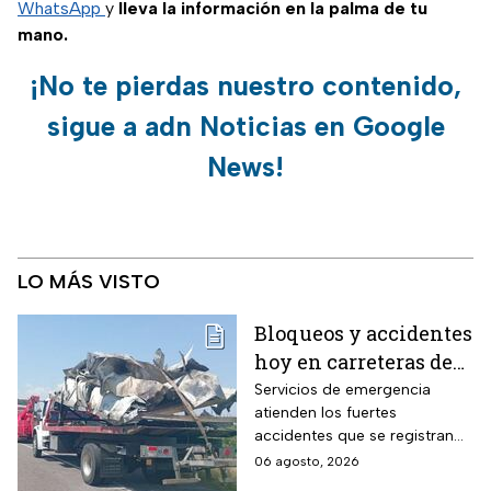
WhatsApp
y
lleva la información en la palma de tu
mano.
¡No te pierdas nuestro contenido,
sigue a adn Noticias en Google
News!
LO MÁS VISTO
Bloqueos y accidentes
hoy en carreteras de
Oaxaca, Guerrero y
Servicios de emergencia
atienden los fuertes
Veracruz
accidentes que se registran
en las carreteras; estos son
06 agosto, 2026
los tramos en donde hay