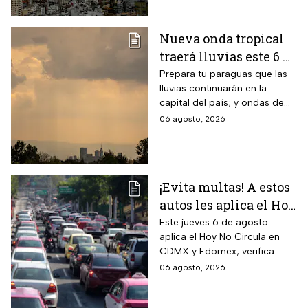
Nueva onda tropical
traerá lluvias este 6 de
agosto; Monzón
Prepara tu paraguas que las
lluvias continuarán en la
mexicano aumentará
capital del país; y ondas de
las temperaturas este
calor afectarán el norte de
06 agosto, 2026
jueves
México
¡Evita multas! A estos
autos les aplica el Hoy
No Circula durante
Este jueves 6 de agosto
aplica el Hoy No Circula en
este jueves en CDMX
CDMX y Edomex; verifica
y partes del Edomex
color de engomado, placas y
06 agosto, 2026
holograma para evitar multas
y corralón.