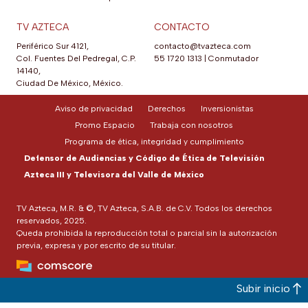
TV AZTECA
CONTACTO
Periférico Sur 4121,
contacto@tvazteca.com
Col. Fuentes Del Pedregal, C.P.
55 1720 1313
|
Conmutador
14140,
Ciudad De México, México.
Aviso de privacidad
Derechos
Inversionistas
Promo Espacio
Trabaja con nosotros
Programa de ética, integridad y cumplimiento
Defensor de Audiencias y Código de Ética de Televisión
Azteca III y Televisora del Valle de México
TV Azteca, M.R. & ©, TV Azteca, S.A.B. de C.V. Todos los derechos
reservados, 2025.
Queda prohibida la reproducción total o parcial sin la autorización
previa, expresa y por escrito de su titular.
Subir inicio