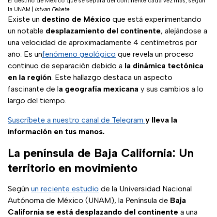
El destino de México que se separa del continente cada vez más, según
la UNAM
|
Istvan Fekete
Existe un
destino de México
que está experimentando
un notable
desplazamiento del continente
, alejándose a
una velocidad de aproximadamente 4 centímetros por
año. Es un
fenómeno geológico
que revela un proceso
continuo de separación debido a
la dinámica tectónica
en la región
. Este hallazgo destaca un aspecto
fascinante de l
a geografía mexicana
y sus cambios a lo
largo del tiempo.
Suscríbete a nuestro canal de Telegram
y lleva la
información en tus manos.
La península de Baja California: Un
territorio en movimiento
Según
un reciente estudio
de la Universidad Nacional
Autónoma de México (UNAM), la Península de
Baja
California
se está desplazando del continente
a una