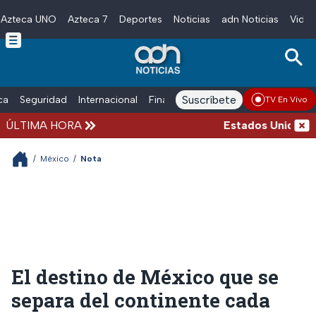
Azteca UNO
Azteca 7
Deportes
Noticias
adn Noticias
Video
Skip to main content
Suscríbete
ica
Seguridad
Internacional
Finanzas
adn Noticias Radio
Esp
TV En Vivo
ÚLTIMA HORA
Estados Unidos susp
/
México
/
Nota
El destino de México que se
separa del continente cada