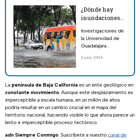
¿Dónde hay
inundaciones
en Guadalajara?
Investigaciones de
Los lugares con
la Universidad de
más riesgo
Guadalajara
documentan un
3 julio, 2024
aumento a 570 los
puntos de riesgo en
la Perla Tapatía; 180
son de alta
La
península de Baja California
es un ente geológico en
peligrosidad por
constante movimiento
. Aunque este desplazamiento es
inundaciones.
imperceptible a escala humana, en un millón de años
podría resultar en un cambio crucial en el mapa del
territorio nacional, haciendo visible lo que ahora parece un
lento e imperceptible proceso tectónico.
adn Siempre Conmigo
. Suscríbete a nuestro
canal de