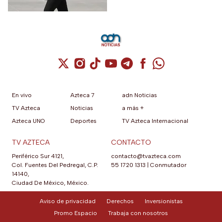
más de 40 grados en
agosto 2026
Cuenta de X / Twitter (se abre en una nuev
Cuenta de Instagram (se abre en una n
Cuenta de TikTok (se abre en una
Cuenta de YouTube (se abre 
Cuenta de Telegram (se a
Cuenta de Facebook 
Cuenta de Whats
En vivo
Azteca 7
adn Noticias
TV Azteca
Noticias
a más +
Azteca UNO
Deportes
TV Azteca Internacional
TV AZTECA
CONTACTO
Periférico Sur 4121,
contacto@tvazteca.com
Col. Fuentes Del Pedregal, C.P.
55 1720 1313
|
Conmutador
14140,
Ciudad De México, México.
Aviso de privacidad
Derechos
Inversionistas
Promo Espacio
Trabaja con nosotros