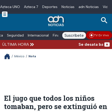
Azteca UNO
Azteca 7
Deportes
Noticias
adn Noticias
Video
Skip to main content
Suscríbete
ica
Seguridad
Internacional
Finanzas
adn Noticias Radio
Esp
TV En Vivo
ÚLTIMA HORA
Se desata balacera 
/
México
/
Nota
El jugo que todos los niños
tomaban, pero se extinguió en