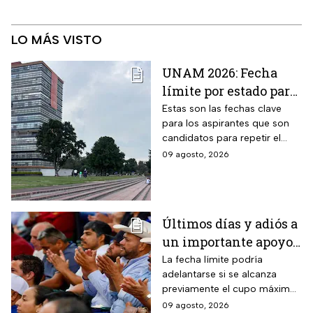
LO MÁS VISTO
UNAM 2026: Fecha
límite por estado para
sacar cita para el
Estas son las fechas clave
para los aspirantes que son
Examen de Control
candidatos para repetir el
examen de admisión de nivel
09 agosto, 2026
licenciatura de la UNAM.
Últimos días y adiós a
un importante apoyo
en Sinaloa: hasta el 15
La fecha límite podría
adelantarse si se alcanza
de agosto
previamente el cupo máximo
permanecerá abierto
de productores establecido
09 agosto, 2026