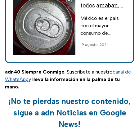
todos amaban,
pero se
México es el país
extinguieron
con el mayor
en México;
consumo de
algunos son
refrescos en el
19 agosto, 2024
entrañables
mundo; en esta
nota, recuerda
algunas opciones
que han
adn40 Siempre Conmigo
. Suscríbete a nuestro
canal de
desaparecido hace
WhatsApp
y
lleva la información en la palma de tu
varios años.
mano.
¡No te pierdas nuestro contenido,
sigue a adn Noticias en Google
News!