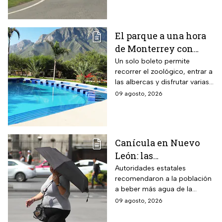
El parque a una hora
de Monterrey con
zoológico, tirolesa y
Un solo boleto permite
recorrer el zoológico, entrar a
alberca: esto cuesta la
las albercas y disfrutar varias
entrada en agosto de
áreas recreativas cerca de
09 agosto, 2026
2026
Monterrey
Canícula en Nuevo
León: las
recomendaciones de
Autoridades estatales
recomendaron a la población
la Secretaría de Medio
a beber más agua de la
Ambiente para
habitual
09 agosto, 2026
proteger a los adultos
mayores del calor de