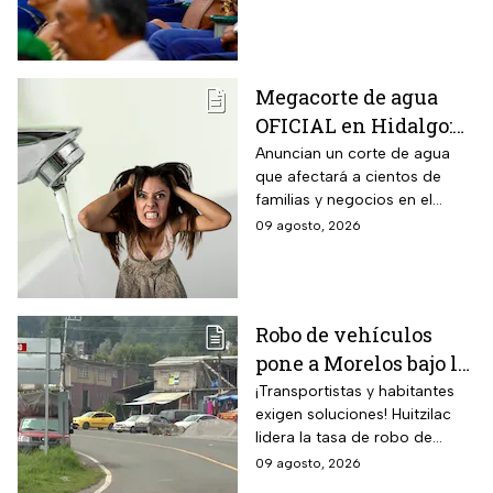
el registro para este
por la Secretaría de
grupo de trabajadores
Agricultura y Desarrollo Rural.
Megacorte de agua
OFICIAL en Hidalgo:
Colonias se quedan
Anuncian un corte de agua
que afectará a cientos de
sin servicio del 11 al
familias y negocios en el
14 de agosto
municipio de Pachuca, a lo
09 agosto, 2026
largo de 72 horas.
Robo de vehículos
pone a Morelos bajo la
lupa: Huitzilac
¡Transportistas y habitantes
exigen soluciones! Huitzilac
registra la mayor tasa
lidera la tasa de robo de
del país
vehículos en México, con 78
09 agosto, 2026
casos solo de enero a mayo.