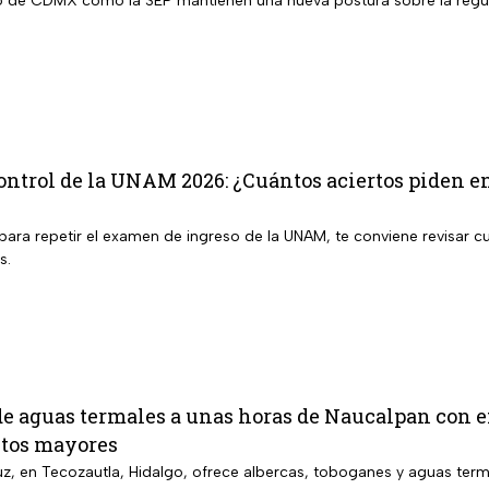
 de CDMX como la SEP mantienen una nueva postura sobre la regula
trol de la UNAM 2026: ¿Cuántos aciertos piden en 
para repetir el examen de ingreso de la UNAM, te conviene revisar cu
s.
de aguas termales a unas horas de Naucalpan con e
ltos mayores
uz, en Tecozautla, Hidalgo, ofrece albercas, toboganes y aguas terma