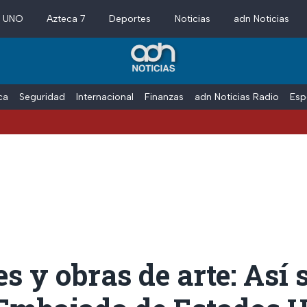
a UNO
Azteca 7
Deportes
Noticias
adn Noticias
ica
Seguridad
Internacional
Finanzas
adn Noticias Radio
Esp
Estados 
s y obras de arte: Así 