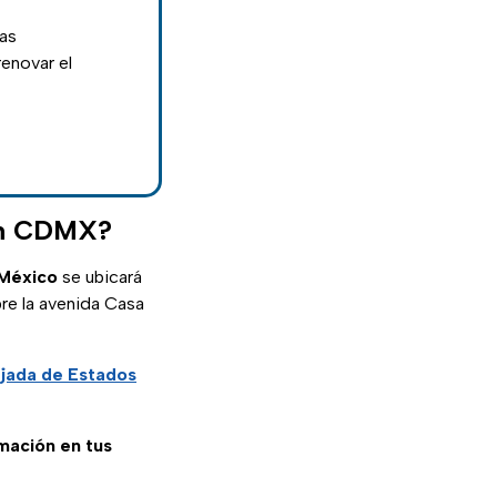
nas
enovar el
 en CDMX?
 México
se ubicará
re la avenida Casa
jada de Estados
rmación en tus