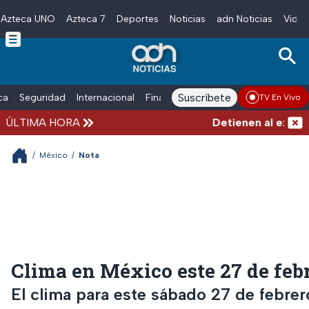
Azteca UNO
Azteca 7
Deportes
Noticias
adn Noticias
Video
Skip to main content
Suscríbete
ica
Seguridad
Internacional
Finanzas
adn Noticias Radio
Esp
TV En Vivo
ÚLTIMA HORA
Detienen al exgobern
/
México
/
Nota
Clima en México este 27 de feb
El clima para este sábado 27 de febrer