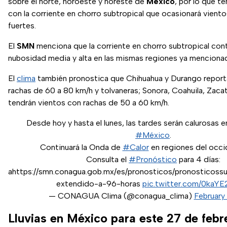
sobre el norte, noroeste y noreste de
México
, por lo que t
con la corriente en chorro subtropical que ocasionará viento
fuertes.
El
SMN
menciona que la corriente en chorro subtropical co
nubosidad media y alta en las mismas regiones ya menciona
El
clima
también pronostica que Chihuahua y Durango report
rachas de 60 a 80 km/h y tolvaneras; Sonora, Coahuila, Zac
tendrán vientos con rachas de 50 a 60 km/h.
Desde hoy y hasta el lunes, las tardes serán calurosas e
#México
.
Continuará la Onda de
#Calor
en regiones del occid
Consulta el
#Pronóstico
para 4 días:
ahttps://smn.conagua.gob.mx/es/pronosticos/pronosticoss
extendido-a-96-horas
pic.twitter.com/0kaY
— CONAGUA Clima (@conagua_clima)
February
Lluvias en México para este 27 de febr