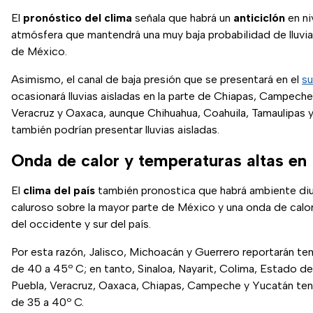
El
pronóstico del clima
señala que habrá un
anticiclón
en ni
atmósfera que mantendrá una muy baja probabilidad de lluvia
de México.
Asimismo, el canal de baja presión que se presentará en el
su
ocasionará lluvias aisladas en la parte de Chiapas, Campech
Veracruz y Oaxaca, aunque Chihuahua, Coahuila, Tamaulipas y
también podrían presentar lluvias aisladas.
Onda de calor y temperaturas altas en
El
clima del país
también pronostica que habrá ambiente diu
caluroso sobre la mayor parte de México y una onda de calo
del occidente y sur del país.
Por esta razón, Jalisco, Michoacán y Guerrero reportarán t
de 40 a 45º C; en tanto, Sinaloa, Nayarit, Colima, Estado d
Puebla, Veracruz, Oaxaca, Chiapas, Campeche y Yucatán te
de 35 a 40º C.