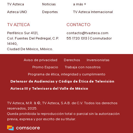
TV Azteca
Noticias
a más +
Azteca UNO
Deportes
TV Azteca Internacional
TV AZTECA
CONTACTO
Periférico Sur 4121,
contacto@tvazteca.com
Col. Fuentes Del Pedregal, C.P.
55 1720 1313
|
Conmutador
14140,
Ciudad De México, México.
Aviso de privacidad
Derechos
Inversionistas
Promo Espacio
Trabaja con nosotros
Programa de ética, integridad y cumplimiento
Defensor de Audiencias y Código de Ética de Televisión
Azteca III y Televisora del Valle de México
TV Azteca, M.R. & ©, TV Azteca, S.A.B. de C.V. Todos los derechos
reservados, 2025.
Queda prohibida la reproducción total o parcial sin la autorización
previa, expresa y por escrito de su titular.