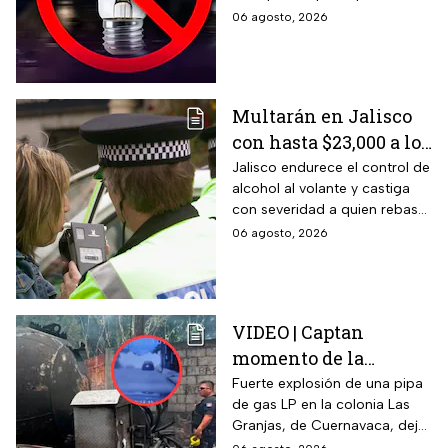
agosto
usuarios puedan tomar las
06 agosto, 2026
previsiones necesarias.
Multarán en Jalisco
con hasta $23,000 a los
conductores que
Jalisco endurece el control de
alcohol al volante y castiga
superen este límite en
con severidad a quien rebase
la prueba de
el nuevo límite de sangre o
06 agosto, 2026
alcoholemia
aliento. La sanción golpea por
igual a automovilistas,
transportistas y motociclistas
que circulen por el estado.
VIDEO | Captan
momento de la
explosión de pipa de
Fuerte explosión de una pipa
de gas LP en la colonia Las
gas en Cuernavaca:
Granjas, de Cuernavaca, dejó
¡Imágenes sensibles!
21 heridos y causó pánico