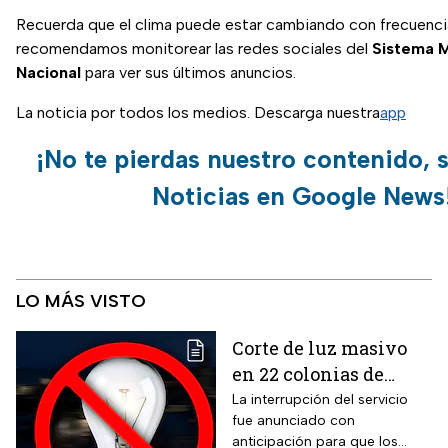
Recuerda que el clima puede estar cambiando con frecuencia
recomendamos monitorear las redes sociales del
Sistema 
Nacional
para ver sus últimos anuncios.
La noticia por todos los medios. Descarga nuestra
app
¡No te pierdas nuestro contenido, 
Noticias en Google News
LO MÁS VISTO
Corte de luz masivo
en 22 colonias de
México; zonas
La interrupción del servicio
fue anunciado con
afectadas hoy 7 de
anticipación para que los