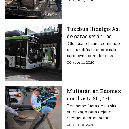
06 agosto, 2026
entre vecinos: VIDEO
Tuzobús Hidalgo: Así
de caras serán las
MULTAS por invadir
¡Ojo! Usar el carril confinado
del Tuzobús te puede salir
el carril confinado a
caro; evita cometer esta
partir de esta fecha
infracción a partir de agosto.
06 agosto, 2026
Multarán en Edomex
con hasta $11,731
pesos a todos los
Detenerse fuera de un sitio
autorizado para dejar o
conductores que
recoger acompañantes
realicen esta práctica
puede salir carísimo en
06 agosto, 2026
tan común para subir