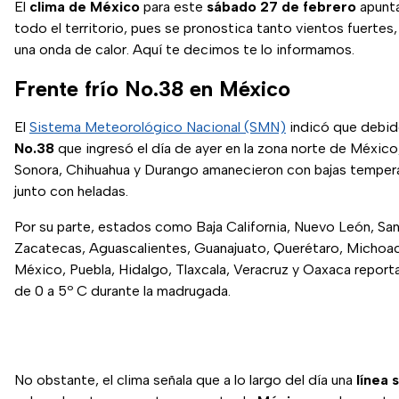
El
clima de México
para este
sábado 27 de febrero
apunta
todo el territorio, pues se pronostica tanto vientos fuerte
una onda de calor. Aquí te decimos te lo informamos.
Frente frío No.38 en México
El
Sistema Meteorológico Nacional (SMN)
indicó que debid
No.38
que ingresó el día de ayer en la zona norte de Méxi
Sonora, Chihuahua y Durango amanecieron con bajas temper
junto con heladas.
Por su parte, estados como Baja California, Nuevo León, San
Zacatecas, Aguascalientes, Guanajuato, Querétaro, Michoa
México, Puebla, Hidalgo, Tlaxcala, Veracruz y Oaxaca repor
de 0 a 5º C durante la madrugada.
No obstante, el clima señala que a lo largo del día una
línea 