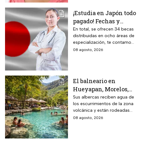
¡Estudia en Japón todo
pagado! Fechas y
requisitos de la
En total, se ofrecen 34 becas
distribuidas en ocho áreas de
convocatoria para
especialización, te contamos
becas de estancias en
todos los detalles.
08 agosto, 2026
2026
El balneario en
Hueyapan, Morelos,
que combina albercas
Sus albercas reciben agua de
los escurrimientos de la zona
cristalinas con la
volcánica y están rodeadas
naturaleza del volcán
de vegetación, áreas verdes y
08 agosto, 2026
Popocatépetl y cuesta
espacios para descansar
$40 pesos: días,
horarios y cómo llegar