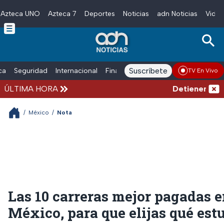
Azteca UNO
Azteca 7
Deportes
Noticias
adn Noticias
Video
Skip to main content
Suscríbete
ica
Seguridad
Internacional
Finanzas
adn Noticias Radio
Esp
TV En Vivo
ÚLTIMA HORA
Detienen al homb
/
México
/
Nota
Las 10 carreras mejor pagadas 
México, para que elijas qué est