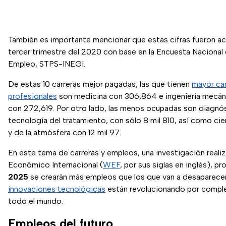
También es importante mencionar que estas cifras fueron ac
tercer trimestre del 2020 con base en la Encuesta Nacional
Empleo, STPS-INEGI.
De estas 10 carreras mejor pagadas, las que tienen
mayor ca
profesionales
son medicina con 306,864 e ingeniería mecáni
con 272,619. Por otro lado, las menos ocupadas son diagnó
tecnología del tratamiento, con sólo 8 mil 810, así como cien
y de la atmósfera con 12 mil 97.
En este tema de carreras y empleos, una investigación realiz
Económico Internacional (
WEF
, por sus siglas en inglés), p
2025
se crearán más empleos que los que van a desaparecer,
innovaciones tecnológicas
están revolucionando por comple
todo el mundo.
Empleos del futuro