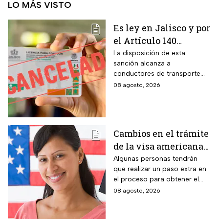
LO MÁS VISTO
Es ley en Jalisco y por
el Artículo 140
cancelarán la licencia
La disposición de esta
sanción alcanza a
de conducir de por
conductores de transporte
vida a todos los
escolar, unidades de
08 agosto, 2026
automovilistas que
emergencia y vehículos de
cometan esta
pasajeros que ocasionen un
siniestro vial en la entidad por
infracción
medio de una infracción muy
Cambios en el trámite
común.
de la visa americana
2026 y para quiénes
Algunas personas tendrán
que realizar un paso extra en
aplica
el proceso para obtener el
documento que permite
08 agosto, 2026
ingresar legalmente a Estados
Unidos.