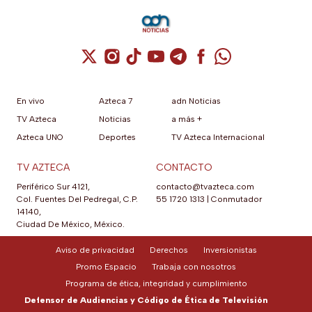
Cuenta de X / Twitter (se abre en una nuev
Cuenta de Instagram (se abre en una n
Cuenta de TikTok (se abre en una
Cuenta de YouTube (se abre 
Cuenta de Telegram (se a
Cuenta de Facebook 
Cuenta de Whats
En vivo
Azteca 7
adn Noticias
TV Azteca
Noticias
a más +
Azteca UNO
Deportes
TV Azteca Internacional
TV AZTECA
CONTACTO
Periférico Sur 4121,
contacto@tvazteca.com
Col. Fuentes Del Pedregal, C.P.
55 1720 1313
|
Conmutador
14140,
Ciudad De México, México.
Aviso de privacidad
Derechos
Inversionistas
Promo Espacio
Trabaja con nosotros
Programa de ética, integridad y cumplimiento
Defensor de Audiencias y Código de Ética de Televisión