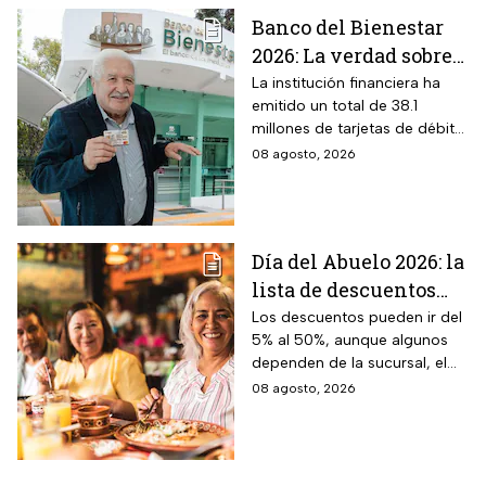
Banco del Bienestar
2026: La verdad sobre
entrar a Buró de
La institución financiera ha
emitido un total de 38.1
Crédito por tenerla
millones de tarjetas de débito
para la dispersión de los
08 agosto, 2026
programas sociales.
Día del Abuelo 2026: la
lista de descuentos
con tu credencial
Los descuentos pueden ir del
5% al 50%, aunque algunos
INAPAM en
dependen de la sucursal, el
restaurantes,
servicio y los lugares
08 agosto, 2026
transporte y tiendas
disponibles