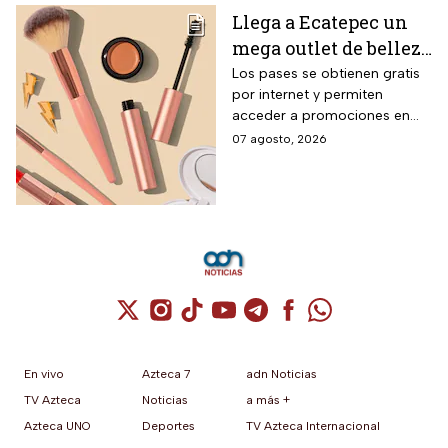
Llega a Ecatepec un
mega outlet de belleza
con entrada gratis y
Los pases se obtienen gratis
por internet y permiten
descuentos de hasta el
acceder a promociones en
80% durante 5 días
maquillaje, perfumes y
07 agosto, 2026
consecutivos en
cuidado personal
agosto de 2026
Cuenta de X / Twitter (se abre en una nuev
Cuenta de Instagram (se abre en una n
Cuenta de TikTok (se abre en una
Cuenta de YouTube (se abre 
Cuenta de Telegram (se a
Cuenta de Facebook 
Cuenta de Whats
En vivo
Azteca 7
adn Noticias
TV Azteca
Noticias
a más +
Azteca UNO
Deportes
TV Azteca Internacional