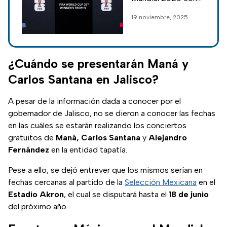
repechaje en
seleecciones de
19 noviembre, 2025
Guadalajara y
Conmebol,
Monterrey
Concacaf y demás
se disputarán en los
estadios Akron y el
¿Cuándo se presentarán Maná y
Gigante de Acero.
Carlos Santana en Jalisco?
A pesar de la información dada a conocer por el
gobernador de Jalisco, no se dieron a conocer las fechas
en las cuáles se estarán realizando los conciertos
gratuitos de
Maná, Carlos Santana
y
Alejandro
Fernández
en la entidad tapatía.
Pese a ello, se dejó entrever que los mismos serían en
fechas cercanas al partido de la
Selección Mexicana
en el
Estadio Akron
, el cual se disputará hasta el
18 de junio
del próximo año.