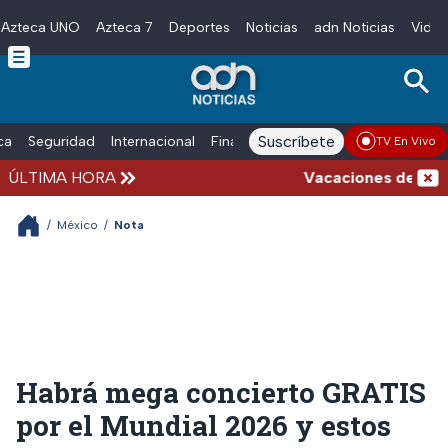
Azteca UNO
Azteca 7
Deportes
Noticias
adn Noticias
Video
Skip to main content
Suscríbete
ica
Seguridad
Internacional
Finanzas
adn Noticias Radio
Esp
TV En Vivo
ÚLTIMA HORA
Vacaciones de verano 
/
México
/
Nota
Habrá mega concierto GRATIS
por el Mundial 2026 y estos