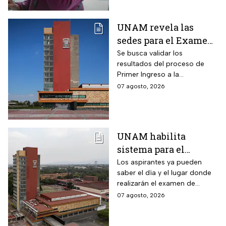
UNAM revela las
sedes para el Examen
de control 2026;
Se busca validar los
resultados del proceso de
consulta dónde será
Primer Ingreso a la
Licenciatura luego de
07 agosto, 2026
anomalías presentadas
UNAM habilita
sistema para el
examen de control: así
Los aspirantes ya pueden
saber el día y el lugar donde
puedes consultar
realizarán el examen de
fecha, hora y sede
control de forma presencial
07 agosto, 2026