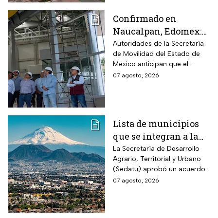
Confirmado en
Naucalpan, Edomex:
la Línea 3 del
Autoridades de la Secretaría
de Movilidad del Estado de
Mexicable llega al
México anticipan que el
71,4% de avance y
transporte teleférico reducirá
07 agosto, 2026
anuncian cuándo
drásticamente los tiempos de
entraría en
traslado para 700 mil
mexiquenses.
funcionamiento
Lista de municipios
que se integran a la
Zona Metropolitana
La Secretaría de Desarrollo
Agrario, Territorial y Urbano
del Valle de México
(Sedatu) aprobó un acuerdo
para que se integren más
07 agosto, 2026
municipios a la Zona
Metropolitana del Valle de
México (ZMVM).