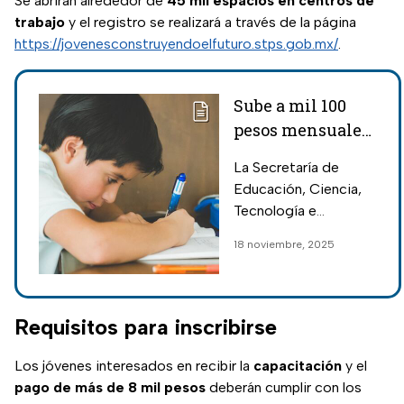
Se abrirán alrededor de
45 mil espacios en centros de
trabajo
y el registro se realizará a través de la página
https://jovenesconstruyendoelfuturo.stps.gob.mx/
.
Sube a mil 100
pesos mensuales
la beca de
La Secretaría de
aprovechamiento
Educación, Ciencia,
en Edomex;
Tecnología e
requisitos para
Innovación (SECTI)
18 noviembre, 2025
recibirla
informó que las becas
de aprovechamiento
aumentaron 27% para
el ciclo escolar 2025-
Requisitos para inscribirse
2026.
Los jóvenes interesados en recibir la
capacitación
y el
pago de más de 8 mil pesos
deberán cumplir con los