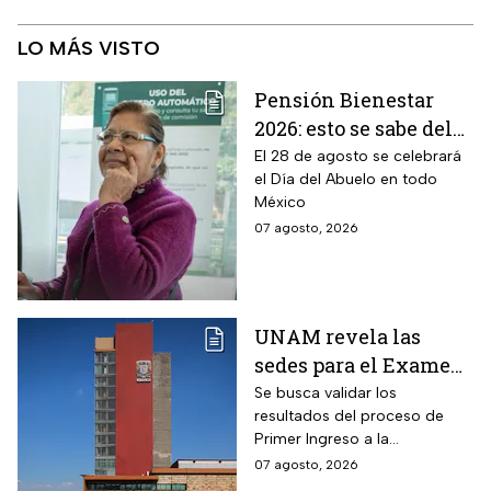
LO MÁS VISTO
Pensión Bienestar
2026: esto se sabe del
pago por el Día del
El 28 de agosto se celebrará
el Día del Abuelo en todo
Abuelo en agosto
México
07 agosto, 2026
UNAM revela las
sedes para el Examen
de control 2026;
Se busca validar los
resultados del proceso de
consulta dónde será
Primer Ingreso a la
Licenciatura luego de
07 agosto, 2026
anomalías presentadas