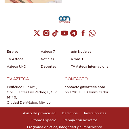
Cuenta de X / Twitter (se abre en una nuev
Cuenta de Instagram (se abre en una n
Cuenta de TikTok (se abre en una
Cuenta de YouTube (se abre 
Cuenta de Telegram (se a
Cuenta de Facebook 
Cuenta de Whats
En vivo
Azteca 7
adn Noticias
TV Azteca
Noticias
a más +
Azteca UNO
Deportes
TV Azteca Internacional
TV AZTECA
CONTACTO
Periférico Sur 4121,
contacto@tvazteca.com
Col. Fuentes Del Pedregal, C.P.
55 1720 1313
|
Conmutador
14140,
Ciudad De México, México.
Aviso de privacidad
Derechos
Inversionistas
Promo Espacio
Trabaja con nosotros
Programa de ética, integridad y cumplimiento