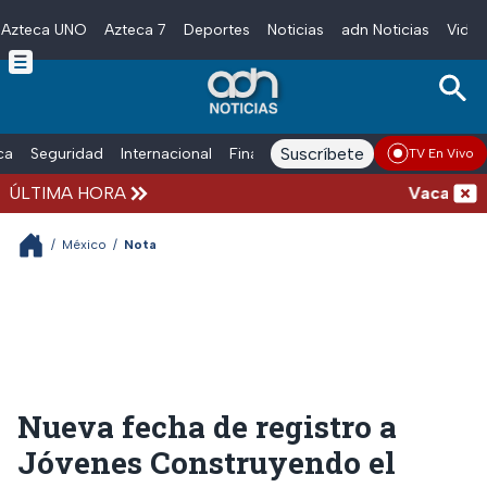
Azteca UNO
Azteca 7
Deportes
Noticias
adn Noticias
Video
Skip to main content
Suscríbete
ica
Seguridad
Internacional
Finanzas
adn Noticias Radio
Esp
TV En Vivo
ÚLTIMA HORA
Vacaciones d
/
México
/
Nota
Nueva fecha de registro a
Jóvenes Construyendo el