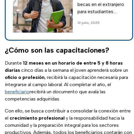
estudiantes
becas en el extranjero
mexicanos
para estudiantes
mexicanos en 2025.
13 julio, 2025
Conoce los
requisitos,
convocatorias y
cómo postularte paso
¿Cómo son las capacitaciones?
a paso.
Durante
12 meses en un horario de entre 5 y 8 horas
diarias
cinco días a la semana el joven aprenderá sobre un
oficio o profesión
, recibirá la capacitación necesaria para
integrarse al campo laboral. Al completar el año, el
beneficiario
recibirá un documento que avala las
competencias adquiridas.
Con ello, se busca contribuir a consolidar la conexión entre
el
crecimiento profesional
y la responsabilidad hacia la
comunidad y la preparación integral para los sectores
productivos. Además, todos los beneficiarios contarán con