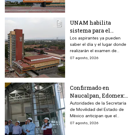
UNAM habilita
sistema para el
examen de control: así
Los aspirantes ya pueden
saber el día y el lugar donde
puedes consultar
realizarán el examen de
fecha, hora y sede
control de forma presencial
07 agosto, 2026
Confirmado en
Naucalpan, Edomex:
la Línea 3 del
Autoridades de la Secretaría
de Movilidad del Estado de
Mexicable llega al
México anticipan que el
71,4% de avance y
transporte teleférico reducirá
07 agosto, 2026
anuncian cuándo
drásticamente los tiempos de
entraría en
traslado para 700 mil