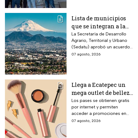
mexiquenses.
funcionamiento
Lista de municipios
que se integran a la
Zona Metropolitana
La Secretaría de Desarrollo
Agrario, Territorial y Urbano
del Valle de México
(Sedatu) aprobó un acuerdo
para que se integren más
07 agosto, 2026
municipios a la Zona
Metropolitana del Valle de
México (ZMVM).
Llega a Ecatepec un
mega outlet de belleza
con entrada gratis y
Los pases se obtienen gratis
por internet y permiten
descuentos de hasta el
acceder a promociones en
80% durante 5 días
maquillaje, perfumes y
07 agosto, 2026
consecutivos en
cuidado personal
agosto de 2026