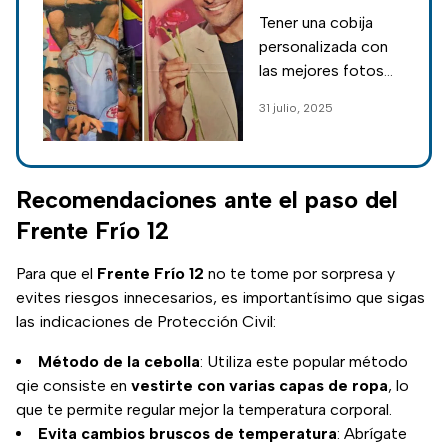
El Malilla y
Tener una cobija
personalizadas,
personalizada con
el lugar de
las mejores fotos
cobijas más
de tu lomito sí es
31 julio, 2025
surtido de
posible y es muy
CDMX
económico; te
contamos dónde
puedes conseguirla
Recomendaciones ante el paso del
en la CDMX.
Frente Frío 12
Para que el
Frente Frío 12
no te tome por sorpresa y
evites riesgos innecesarios, es importantísimo que sigas
las indicaciones de Protección Civil:
Método de la cebolla
: Utiliza este popular método
qie consiste en
vestirte con varias capas de ropa
, lo
que te permite regular mejor la temperatura corporal.
Evita cambios bruscos de temperatura
: Abrígate