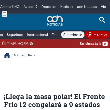
Azteca UNO
Azteca 7
Deportes
Noticias
adn Noticias
Video
Skip to main content
Suscríbete
ica
Seguridad
Internacional
Finanzas
adn Noticias Radio
Esp
TV En Vivo
ÚLTIMA HORA
Se desata balacera
/
México
/
Nota
¡Llega la masa polar! El Frente
Frío 12 congelará a 9 estados