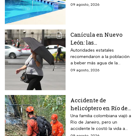
entrada en agosto de
áreas recreativas cerca de
09 agosto, 2026
2026
Monterrey
Canícula en Nuevo
León: las
recomendaciones de
Autoridades estatales
recomendaron a la población
la Secretaría de Medio
a beber más agua de la
Ambiente para
habitual
09 agosto, 2026
proteger a los adultos
mayores del calor de
más de 40 grados en
agosto 2026
Accidente de
helicóptero en Río de
Janeiro deja muertos;
Una familia colombiana viajó a
Río de Janeiro, pero un
su familia los
accidente le costó la vida a
esperaba en tierra
tres integrantes
09 agosto, 2026