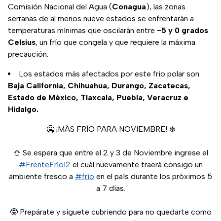
Comisión Nacional del Agua (
Conagua
), las zonas
serranas de al menos nueve estados se enfrentarán a
temperaturas mínimas que oscilarán entre
-5 y 0 grados
Celsius
, un frío que congela y que requiere la máxima
precaución.
Los estados más afectados por este frío polar son:
Baja California, Chihuahua, Durango, Zacatecas,
Estado de México, Tlaxcala, Puebla, Veracruz e
Hidalgo.
🥶 ¡MÁS FRÍO PARA NOVIEMBRE! ❄️
⛄ Se espera que entre el 2 y 3 de Noviembre ingrese el
#FrenteFrío12
el cuál nuevamente traerá consigo un
ambiente fresco a
#frío
en el país durante los próximos 5
a 7 días.
🤓 Prepárate y síguete cubriendo para no quedarte como