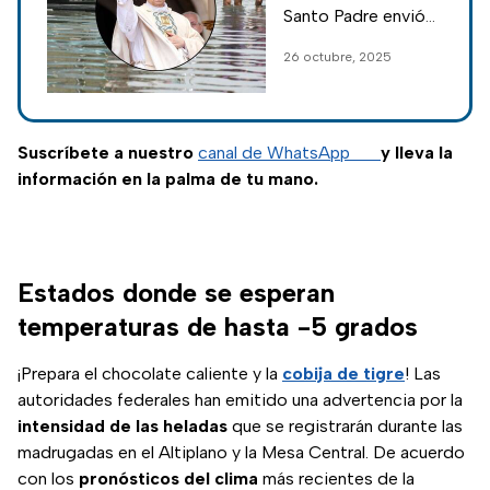
lluvias en
Santo Padre envió
México
un mensaje de
26 octubre, 2025
consuelo a las
víctimas de las
lluvias en México.
Suscríbete a nuestro
canal de WhatsApp
y lleva la
información en la palma de tu mano.
Estados donde se esperan
temperaturas de hasta -5 grados
¡Prepara el chocolate caliente y la
cobija de tigre
! Las
autoridades federales han emitido una advertencia por la
intensidad de las heladas
que se registrarán durante las
madrugadas en el Altiplano y la Mesa Central. De acuerdo
con los
pronósticos del clima
más recientes de la