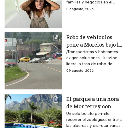
familias y negocios en el
14 de agosto
municipio de Pachuca, a lo
09 agosto, 2026
largo de 72 horas.
Robo de vehículos
pone a Morelos bajo la
lupa: Huitzilac
¡Transportistas y habitantes
exigen soluciones! Huitzilac
registra la mayor tasa
lidera la tasa de robo de
del país
vehículos en México, con 78
09 agosto, 2026
casos solo de enero a mayo.
El parque a una hora
de Monterrey con
zoológico, tirolesa y
Un solo boleto permite
recorrer el zoológico, entrar a
alberca: esto cuesta la
las albercas y disfrutar varias