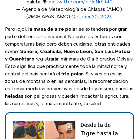
paleta. 🧣
pic.twitter.com/ktHpNr5J40
— Agencia de Meteorología de Chiapas (AMC).
(@CHIAPAS_AMC)
October 30, 2025
Pero ¡ojo!,
la masa de aire polar
se extenderá por gran
parte del territorio nacional. No solo los estados con
temperaturas bajo cero deben cuidarse; otras entidades
como:
Sonora, Coahuila, Nuevo León, San Luis Potosí
y Querétaro
registrarán mínimas de 0 a 5 grados Celsius.
Esto significa que prácticamente toda la mitad norte y
central del país sentirá el
frío polar.
Si vives en estas
zonas de montaña o en las cercanías, la recomendación
es tomar medidas preventivas desde hoy mismo, pues las
heladas
son peligrosas y pueden impactar la agricultura,
las carreteras y, lo más importante, tu salud.
Desde la de
Tigre hasta la de