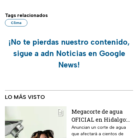
Tags relacionados
Clima
¡No te pierdas nuestro contenido,
sigue a adn Noticias en Google
News!
LO MÁS VISTO
Megacorte de agua
OFICIAL en Hidalgo:
Colonias se quedan
Anuncian un corte de agua
que afectará a cientos de
sin servicio del 11 al