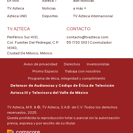
En vivo
Azteca 7
adn Noticias
TV Azteca
Noticias
a más +
Azteca UNO
Deportes
TV Azteca Internacional
TV AZTECA
CONTACTO
Periférico Sur 4121,
contacto@tvazteca.com
Col. Fuentes Del Pedregal, C.P.
55 1720 1313
|
Conmutador
14140,
Ciudad De México, México.
Aviso de privacidad
Derechos
Inversionistas
Promo Espacio
Trabaja con nosotros
Programa de ética, integridad y cumplimiento
Defensor de Audiencias y Código de Ética de Televisión
Azteca III y Televisora del Valle de México
TV Azteca, M.R. & ©, TV Azteca, S.A.B. de C.V. Todos los derechos
reservados, 2025.
Queda prohibida la reproducción total o parcial sin la autorización
previa, expresa y por escrito de su titular.