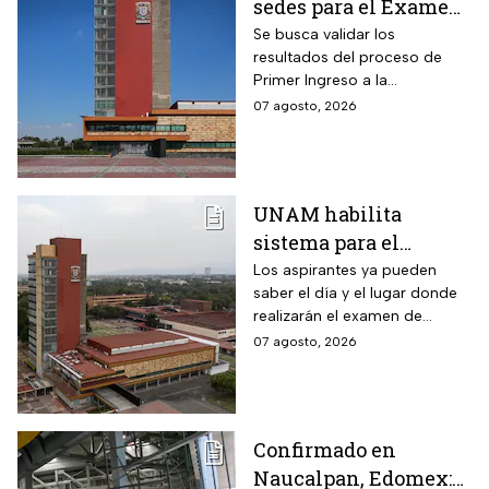
sedes para el Examen
de control 2026;
Se busca validar los
resultados del proceso de
consulta dónde será
Primer Ingreso a la
Licenciatura luego de
07 agosto, 2026
anomalías presentadas
UNAM habilita
sistema para el
examen de control: así
Los aspirantes ya pueden
saber el día y el lugar donde
puedes consultar
realizarán el examen de
fecha, hora y sede
control de forma presencial
07 agosto, 2026
Confirmado en
Naucalpan, Edomex: