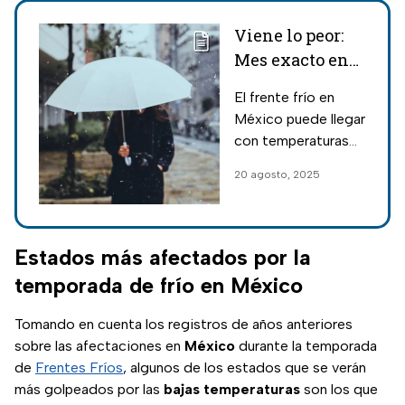
Viene lo peor:
Mes exacto en
el que llegará el
El frente frío en
primer frente
México puede llegar
frío a México y
con temperaturas
los estragos que
bajas extremas,
20 agosto, 2025
generará
lluvias torrenciales,
tormentas
eléctricas y más;
conoce cuándo
Estados más afectados por la
llega el primero.
temporada de frío en México
Tomando en cuenta los registros de años anteriores
sobre las afectaciones en
México
durante la temporada
de
Frentes Fríos
, algunos de los estados que se verán
más golpeados por las
bajas temperaturas
son los que