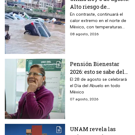
Alto riesgo de
inundaciones y
En contraste, continuará el
calor extremo en el norte de
desbordamiento de
México, con temperaturas
ríos por lluvias
superiores a 45°C en el
08 agosto, 2026
intensas en dos
noreste de Baja California.
estados
Pensión Bienestar
2026: esto se sabe del
pago por el Día del
El 28 de agosto se celebrará
el Día del Abuelo en todo
Abuelo en agosto
México
07 agosto, 2026
UNAM revela las