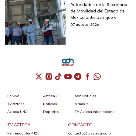
la Línea 3 del
Autoridades de la Secretaría
de Movilidad del Estado de
Mexicable llega al
México anticipan que el
71,4% de avance y
transporte teleférico reducirá
07 agosto, 2026
anuncian cuándo
drásticamente los tiempos de
entraría en
traslado para 700 mil
mexiquenses.
funcionamiento
Cuenta de X / Twitter (se abre en una nuev
Cuenta de Instagram (se abre en una n
Cuenta de TikTok (se abre en una
Cuenta de YouTube (se abre 
Cuenta de Telegram (se a
Cuenta de Facebook 
Cuenta de Whats
En vivo
Azteca 7
adn Noticias
TV Azteca
Noticias
a más +
Azteca UNO
Deportes
TV Azteca Internacional
TV AZTECA
CONTACTO
Periférico Sur 4121,
contacto@tvazteca.com