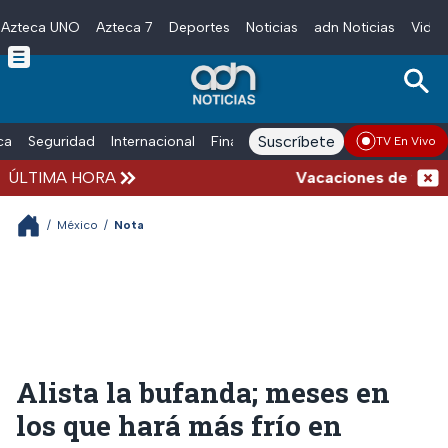
Azteca UNO
Azteca 7
Deportes
Noticias
adn Noticias
Video
Skip to main content
Suscríbete
ica
Seguridad
Internacional
Finanzas
adn Noticias Radio
Esp
TV En Vivo
ÚLTIMA HORA
Vacaciones de verano c
/
México
/
Nota
Alista la bufanda; meses en
los que hará más frío en