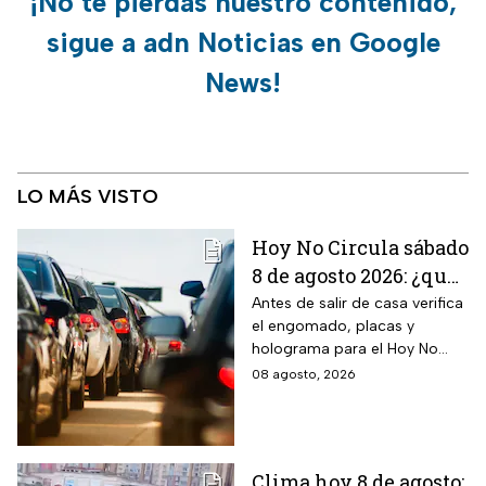
¡No te pierdas nuestro contenido,
sigue a adn Noticias en Google
News!
LO MÁS VISTO
Hoy No Circula sábado
8 de agosto 2026: ¿qué
autos no circulan en
Antes de salir de casa verifica
el engomado, placas y
CDMX y Edomex?
holograma para el Hoy No
Circula de este sábado
08 agosto, 2026
Clima hoy 8 de agosto: