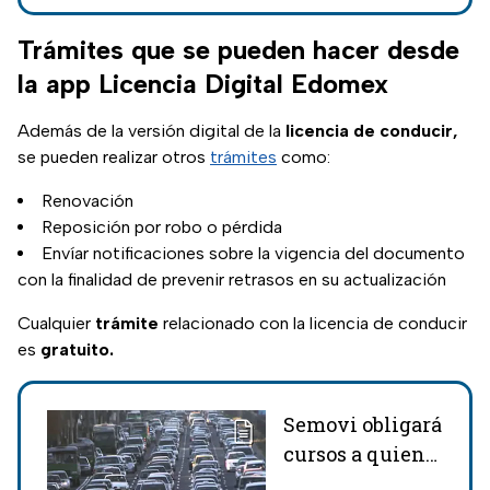
cuáles son los
documentos y
Trámites que se pueden hacer desde
requisitos para
la app Licencia Digital Edomex
sacar la tuya por
primera vez.
Además de la versión digital de la
licencia de conducir,
se pueden realizar otros
trámites
como:
Renovación
Reposición por robo o pérdida
Envíar notificaciones sobre la vigencia del documento
con la finalidad de prevenir retrasos en su actualización
Cualquier
trámite
relacionado con la licencia de conducir
es
gratuito.
Semovi obligará
cursos a quien
le suspendan