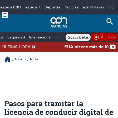
Azteca UNO
Azteca 7
Deportes
Noticias
adn Noticias
Video
Skip to main content
Suscríbete
ica
Seguridad
Internacional
Finanzas
adn Noticias Radio
Esp
TV En Vivo
ÚLTIMA HORA
EUA ofrece más de 100 millon
/
México
/
Nota
Pasos para tramitar la
licencia de conducir digital de