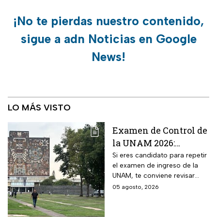
¡No te pierdas nuestro contenido,
sigue a adn Noticias en Google
News!
LO MÁS VISTO
Examen de Control de
la UNAM 2026:
¿Cuántos aciertos
Si eres candidato para repetir
el examen de ingreso de la
piden en las carreras
UNAM, te conviene revisar
más solicitadas?
cuántos aciertos deberás de
05 agosto, 2026
lograr para ingresar a la
carrera que deseas.