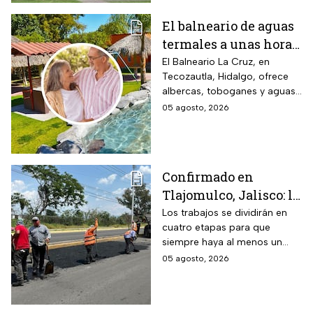
El balneario de aguas
termales a unas horas
de Naucalpan con
El Balneario La Cruz, en
Tecozautla, Hidalgo, ofrece
entrada desde $100
albercas, toboganes y aguas
pesos para este grupo
termales, con tarifas
05 agosto, 2026
de adultos mayores
preferenciales para adultos
mayores y personas con
discapacidad.
Confirmado en
Tlajomulco, Jalisco: la
avenida Jesús Michel
Los trabajos se dividirán en
cuatro etapas para que
(ex 8 de Julio) seguirá
siempre haya al menos un
con obras hasta
carril habilitado en cada
05 agosto, 2026
diciembre 2026 y este
sentido.
es el tramo afectado