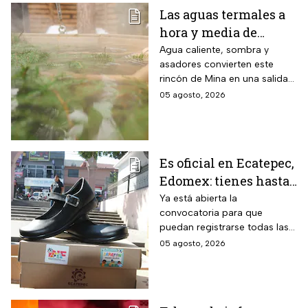
Las aguas termales a
hora y media de
Monterrey, Nuevo
Agua caliente, sombra y
asadores convierten este
León, donde la
rincón de Mina en una salida
entrada cuesta desde
sencilla para pasar el día en
05 agosto, 2026
$30 pesos y este grupo
familia
de personas paga la
mitad
Es oficial en Ecatepec,
Edomex: tienes hasta
el 14 de agosto para
Ya está abierta la
convocatoria para que
cobrar apoyo de $400
puedan registrarse todas las
para los zapatos de tus
familias con niños de escuelas
05 agosto, 2026
hijos o nietos
primarias públicas.