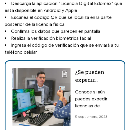
Descarga la aplicación “Licencia Digital Edomex” que
está disponible en Android y Apple
Escanea el código QR que se localiza en la parte
posterior de la licencia física
Confirma los datos que parecen en pantalla
Realiza la verificación biométrica facial
Ingresa el código de verificación que se enviará a tu
teléfono celular
¿Se pueden
expedir
licencias de
Conoce si aún
conducir
puedes expedir
permanente
licencias de
nuevas en
conducir
5 septiembre, 2023
CDMX?
permanente en la
Ciudad de México y