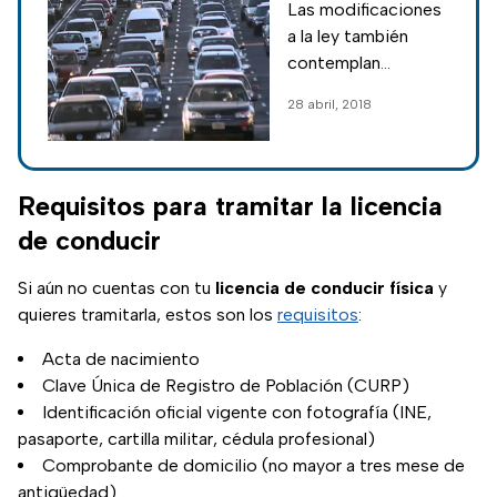
Las modificaciones
licencia de
a la ley también
conducir
contemplan
exámenes para
28 abril, 2018
quienes soliciten el
permiso por vez
primera
Requisitos para tramitar la licencia
de conducir
Si aún no cuentas con tu
licencia de conducir física
y
quieres tramitarla, estos son los
requisitos
:
Acta de nacimiento
Clave Única de Registro de Población (CURP)
Identificación oficial vigente con fotografía (INE,
pasaporte, cartilla militar, cédula profesional)
Comprobante de domicilio (no mayor a tres mese de
antigüedad)