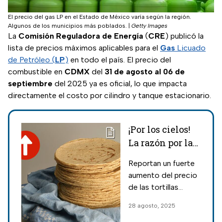
El precio del gas LP en el Estado de México varía según la región.
Algunos de los municipios más poblados.
|
Getty Images
La
Comisión Reguladora de Energía
(
CRE
) publicó la
lista de precios máximos aplicables para el
Gas
Licuado
de Petróleo (
LP
)
en todo el país. El precio del
combustible en
CDMX
del
31 de agosto al 06 de
septiembre
del 2025 ya es oficial, lo que impacta
directamente el costo por cilindro y tanque estacionario.
¡Por los cielos!
La razón por la
que subió el
Reportan un fuerte
precio de las
aumento del precio
tortillas; esto
de las tortillas
cuesta en agosto
durante la última
28 agosto, 2025
semana del mes de