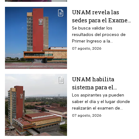
UNAM revela las
sedes para el Examen
de control 2026;
Se busca validar los
resultados del proceso de
consulta dónde será
Primer Ingreso a la
Licenciatura luego de
07 agosto, 2026
anomalías presentadas
UNAM habilita
sistema para el
examen de control: así
Los aspirantes ya pueden
saber el día y el lugar donde
puedes consultar
realizarán el examen de
fecha, hora y sede
control de forma presencial
07 agosto, 2026