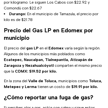
por kilogramo. Le siguen Los Cabos con $22.92 y
Comondú con $22.67
Durango:
En el municipio de Tamazula, el precio por
kilo es de $21.78
Precio del Gas LP en Edomex por
municipio
El precio del
gas LP
en el
Edomex
varía según la región.
Algunos de los municipios más poblados como
Ecatepec, Naucalpan, Tlalnepantla, Atizapán de
Zaragoza y Nezahualcóyotl
comparten el mismo precio
que la
CDMX: $19.52 por kilo.
En la zona del
Valle de Toluca,
municipios como
Toluca,
Metepec y Lerma
tienen un costo de
$19.91 por kilo.
¿Cómo reportar una fuga de gas?
Si percibes olor a gas, actúa con calma y sigue estos