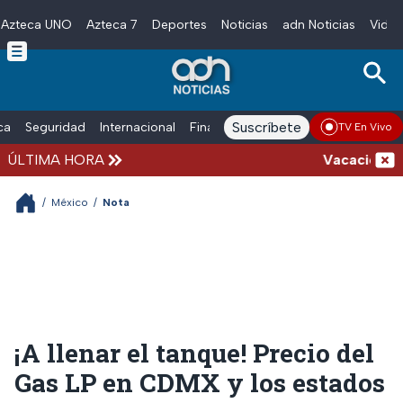
Azteca UNO
Azteca 7
Deportes
Noticias
adn Noticias
Video
Skip to main content
Suscríbete
ica
Seguridad
Internacional
Finanzas
adn Noticias Radio
Esp
TV En Vivo
ÚLTIMA HORA
Vacaciones de 
/
México
/
Nota
¡A llenar el tanque! Precio del
Gas LP en CDMX y los estados