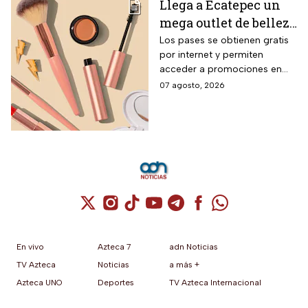
Llega a Ecatepec un
mega outlet de belleza
con entrada gratis y
Los pases se obtienen gratis
por internet y permiten
descuentos de hasta el
acceder a promociones en
80% durante 5 días
maquillaje, perfumes y
07 agosto, 2026
consecutivos en
cuidado personal
agosto de 2026
Cuenta de X / Twitter (se abre en una nuev
Cuenta de Instagram (se abre en una n
Cuenta de TikTok (se abre en una
Cuenta de YouTube (se abre 
Cuenta de Telegram (se a
Cuenta de Facebook 
Cuenta de Whats
En vivo
Azteca 7
adn Noticias
TV Azteca
Noticias
a más +
Azteca UNO
Deportes
TV Azteca Internacional