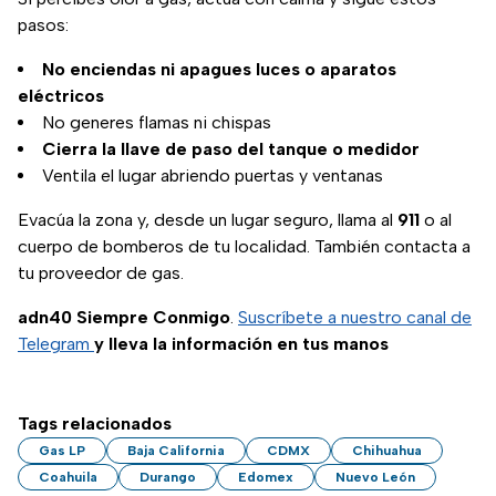
pasos:
No enciendas ni apagues luces o aparatos
eléctricos
No generes flamas ni chispas
Cierra la llave de paso del tanque o medidor
Ventila el lugar abriendo puertas y ventanas
Evacúa la zona y, desde un lugar seguro, llama al
911
o al
cuerpo de bomberos de tu localidad. También contacta a
tu proveedor de gas.
adn40 Siempre Conmigo
.
Suscríbete a nuestro canal de
Telegram
y lleva la información en tus manos
Tags relacionados
Gas LP
Baja California
CDMX
Chihuahua
Coahuila
Durango
Edomex
Nuevo León