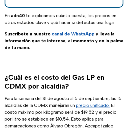
agosto de 2025 y
una de las razones
son los programas
En
adn40
te explicamos cuánto cuesta, los precios en
sociales.
otros estados clave y qué hacer si detectas una fuga.
Suscríbete a nuestro
canal de WhatsApp
y lleva la
información que te interesa, al momento y en la palma
de tu mano.
¿Cuál es el costo del Gas LP en
CDMX por alcaldía?
Para la semana del 31 de agosto al 6 de septiembre, las 16
(se abre
alcaldías de la CDMX manejarán un
precio unificado.
El
costo máximo por kilogramo será de $19.52 y el precio
por litro se establece en $10.54. Esto aplica para
demarcaciones como Álvaro Obregón, Azcapotzalco,