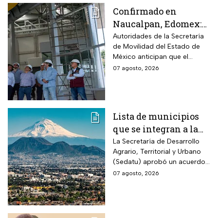
Confirmado en
Naucalpan, Edomex:
la Línea 3 del
Autoridades de la Secretaría
de Movilidad del Estado de
Mexicable llega al
México anticipan que el
71,4% de avance y
transporte teleférico reducirá
07 agosto, 2026
anuncian cuándo
drásticamente los tiempos de
entraría en
traslado para 700 mil
mexiquenses.
funcionamiento
Lista de municipios
que se integran a la
Zona Metropolitana
La Secretaría de Desarrollo
Agrario, Territorial y Urbano
del Valle de México
(Sedatu) aprobó un acuerdo
para que se integren más
07 agosto, 2026
municipios a la Zona
Metropolitana del Valle de
México (ZMVM).