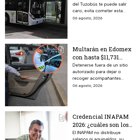
del Tuzobús te puede salir
el carril confinado a
caro; evita cometer esta
partir de esta fecha
infracción a partir de agosto.
06 agosto, 2026
Multarán en Edomex
con hasta $11,731
pesos a todos los
Detenerse fuera de un sitio
autorizado para dejar o
conductores que
recoger acompañantes
realicen esta práctica
puede salir carísimo en
06 agosto, 2026
tan común para subir
Edomex. La sanción,
o bajar personas del
equivalente a 100 Unidades de
Medida y Actualización,
auto
representa el tope más alto
Credencial INAPAM
del Reglamento de Tránsito
2026: ¿cuáles son los
estatal mexiquense.
requisitos para
El INAPAM no distribuye
salarios ni aguinaldos, su