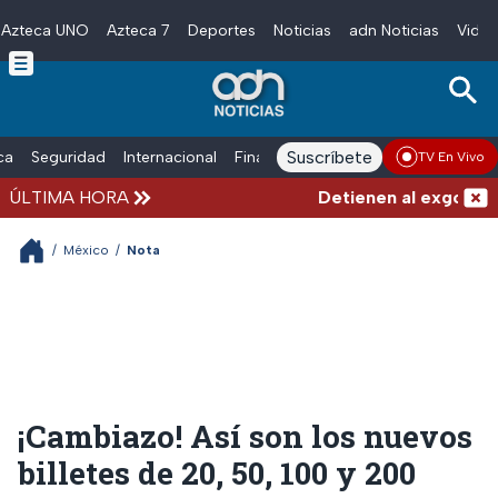
Azteca UNO
Azteca 7
Deportes
Noticias
adn Noticias
Video
Skip to main content
Suscríbete
ica
Seguridad
Internacional
Finanzas
adn Noticias Radio
Esp
TV En Vivo
ÚLTIMA HORA
Detienen al exgobernad
/
México
/
Nota
¡Cambiazo! Así son los nuevos
billetes de 20, 50, 100 y 200