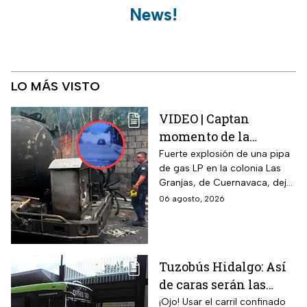
News!
LO MÁS VISTO
VIDEO | Captan
momento de la
explosión de pipa de
Fuerte explosión de una pipa
de gas LP en la colonia Las
gas en Cuernavaca:
Granjas, de Cuernavaca, dejó
¡Imágenes sensibles!
21 heridos y causó pánico
06 agosto, 2026
entre vecinos: VIDEO
Tuzobús Hidalgo: Así
de caras serán las
MULTAS por invadir
¡Ojo! Usar el carril confinado