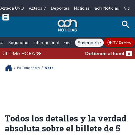
Azteca UNO
Azteca 7
Deportes
Noticias
adn Noticias
Video
Skip to main content
Suscríbete
ica
Seguridad
Internacional
Finanzas
adn Noticias Radio
Esp
TV En Vivo
ÚLTIMA HORA
Detienen al hombre que 
/
Es Tendencia
/
Nota
Todos los detalles y la verdad
absoluta sobre el billete de 5