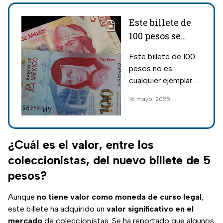
Este billete de
100 pesos se
vende por un
Este billete de 100
millón: El tesoro
pesos no es
numismático
cualquier ejemplar.
que podrías
Se trata de una
16 mayo, 2025
tener en tu
edición con una
cartera
característica que
lo hace sumamente
raro y codiciado
¿Cuál es el valor, entre los
dentro del mundo
coleccionistas, del nuevo billete de 5
de la numismática.
pesos?
Aunque
no tiene valor como moneda de curso legal
,
este billete ha adquirido un
valor significativo en el
mercado
de coleccionistas. Se ha reportado que algunos