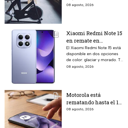
pulso, ideal para hacer
el beneficio de meses sin
08 agosto, 2026
cardio en casa
intereses
Xiaomi Redmi Note 15
en remate en
Liverpool: 256 GB de
El Xiaomi Redmi Note 15 está
disponible en dos opciones
almacenamiento,
de color: glaciar y morado. Te
cámara de 108 MP y
contamos todos los detalles
08 agosto, 2026
carga rápida
de la promoción.
Motorola está
rematando hasta el 19
de agosto el celular
08 agosto, 2026
Moto G17 de 256 GB y
cámara de 50 MP con