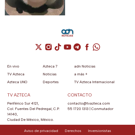
agosto es el Día Internacional
del gato.
Cuenta de X / Twitter (se abre en una nuev
Cuenta de Instagram (se abre en una n
Cuenta de TikTok (se abre en una
Cuenta de YouTube (se abre 
Cuenta de Telegram (se a
Cuenta de Facebook 
Cuenta de Whats
En vivo
Azteca 7
adn Noticias
TV Azteca
Noticias
a más +
Azteca UNO
Deportes
TV Azteca Internacional
TV AZTECA
CONTACTO
Periférico Sur 4121,
contacto@tvazteca.com
Col. Fuentes Del Pedregal, C.P.
55 1720 1313
|
Conmutador
14140,
Ciudad De México, México.
Aviso de privacidad
Derechos
Inversionistas