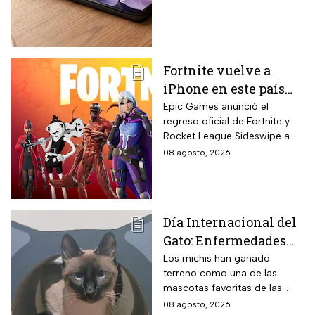
15% de descuento por
el regreso a clases
Fortnite vuelve a
iPhone en este país
latinoamericano tras
Epic Games anunció el
regreso oficial de Fortnite y
acuerdo oficial con
Rocket League Sideswipe a
Apple en 2026
iPhones ubicados en Brasil
08 agosto, 2026
mediante descarga directa
desde Epic Games Store vía
web tras los cambios
regulatorios aplicados por
Día Internacional del
Apple en junio a las reglas de
Gato: Enfermedades
su App Store brasileña para
cumplir con requisitos de las
más comunes y cómo
Los michis han ganado
autoridades locales.
terreno como una de las
cuidar a estos felinos
mascotas favoritas de las
familias mexicanas y hoy 8 de
08 agosto, 2026