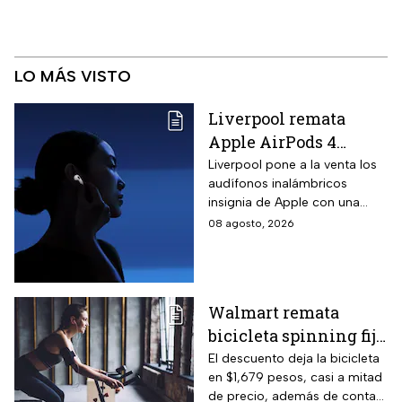
LO MÁS VISTO
Liverpool remata
Apple AirPods 4
inalámbricos con 20%
Liverpool pone a la venta los
audífonos inalámbricos
descuento y hasta 16
insignia de Apple con una
MSI
rebaja considerable y
08 agosto, 2026
opciones de pago diferido
para todo México.
Walmart remata
bicicleta spinning fija
con monitoreo de
El descuento deja la bicicleta
en $1,679 pesos, casi a mitad
velocidad, calorías y
de precio, además de contar