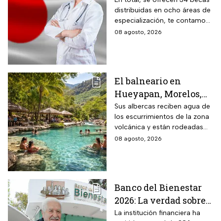
requisitos de la
distribuidas en ocho áreas de
convocatoria para
especialización, te contamos
becas de estancias en
todos los detalles.
08 agosto, 2026
2026
El balneario en
Hueyapan, Morelos,
que combina albercas
Sus albercas reciben agua de
los escurrimientos de la zona
cristalinas con la
volcánica y están rodeadas
naturaleza del volcán
de vegetación, áreas verdes y
08 agosto, 2026
Popocatépetl y cuesta
espacios para descansar
$40 pesos: días,
horarios y cómo llegar
Banco del Bienestar
2026: La verdad sobre
entrar a Buró de
La institución financiera ha