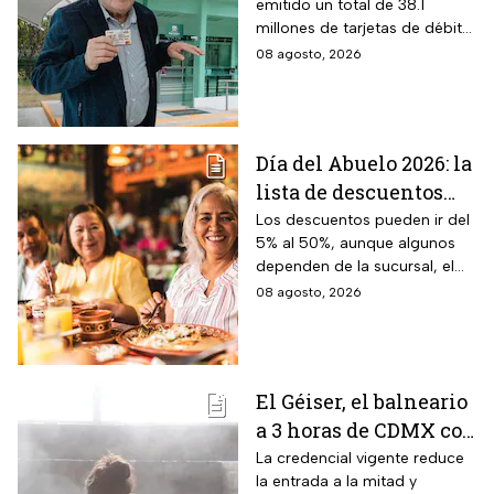
emitido un total de 38.1
Crédito por tenerla
millones de tarjetas de débito
para la dispersión de los
08 agosto, 2026
programas sociales.
Día del Abuelo 2026: la
lista de descuentos
con tu credencial
Los descuentos pueden ir del
5% al 50%, aunque algunos
INAPAM en
dependen de la sucursal, el
restaurantes,
servicio y los lugares
08 agosto, 2026
transporte y tiendas
disponibles
El Géiser, el balneario
a 3 horas de CDMX con
aguas termales de 45°
La credencial vigente reduce
la entrada a la mitad y
y descuentos para