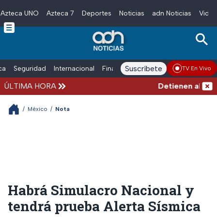
Azteca UNO
Azteca 7
Deportes
Noticias
adn Noticias
Video
Skip to main content
Suscríbete
ica
Seguridad
Internacional
Finanzas
adn Noticias Radio
Esp
TV En Vivo
ÚLTIMA HORA
Detienen al hombr
/
México
/
Nota
Habrá Simulacro Nacional y
tendrá prueba Alerta Sísmica