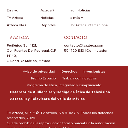
En vivo
Azteca 7
adn Noticias
TV Azteca
Noticias
a más +
Azteca UNO
Deportes
TV Azteca Internacional
TV AZTECA
CONTACTO
Periférico Sur 4121,
contacto@tvazteca.com
Col. Fuentes Del Pedregal, C.P.
55 1720 1313
|
Conmutador
14140,
Ciudad De México, México.
Aviso de privacidad
Derechos
Inversionistas
Promo Espacio
Trabaja con nosotros
Programa de ética, integridad y cumplimiento
Defensor de Audiencias y Código de Ética de Televisión
Azteca III y Televisora del Valle de México
TV Azteca, M.R. & ©, TV Azteca, S.A.B. de C.V. Todos los derechos
reservados, 2025.
Queda prohibida la reproducción total o parcial sin la autorización