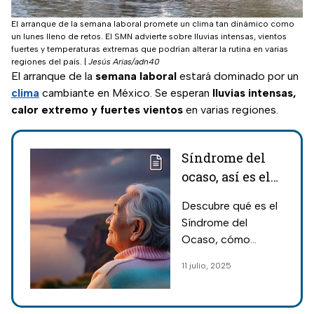
El arranque de la semana laboral promete un clima tan dinámico como
un lunes lleno de retos. El SMN advierte sobre lluvias intensas, vientos
fuertes y temperaturas extremas que podrían alterar la rutina en varias
regiones del país.
|
Jesús Arias/adn40
El arranque de la
semana laboral
estará dominado por un
clima
cambiante en México. Se esperan
lluvias intensas,
calor extremo y fuertes vientos
en varias regiones.
Síndrome del
ocaso, así es el
padecimiento,
Descubre qué es el
síntomas y
Síndrome del
cómo atenderlo
Ocaso, cómo
afecta a personas
11 julio, 2025
con demencia, qué
hacer para aliviar sus
síntomas y cuáles