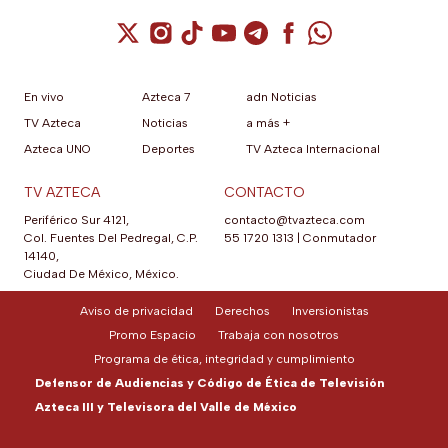
Cuenta de X / Twitter (se abre en una nuev
Cuenta de Instagram (se abre en una n
Cuenta de TikTok (se abre en una
Cuenta de YouTube (se abre 
Cuenta de Telegram (se a
Cuenta de Facebook 
Cuenta de Whats
En vivo
Azteca 7
adn Noticias
TV Azteca
Noticias
a más +
Azteca UNO
Deportes
TV Azteca Internacional
TV AZTECA
CONTACTO
Periférico Sur 4121,
contacto@tvazteca.com
Col. Fuentes Del Pedregal, C.P.
55 1720 1313
|
Conmutador
14140,
Ciudad De México, México.
Aviso de privacidad
Derechos
Inversionistas
Promo Espacio
Trabaja con nosotros
Programa de ética, integridad y cumplimiento
Defensor de Audiencias y Código de Ética de Televisión
Azteca III y Televisora del Valle de México