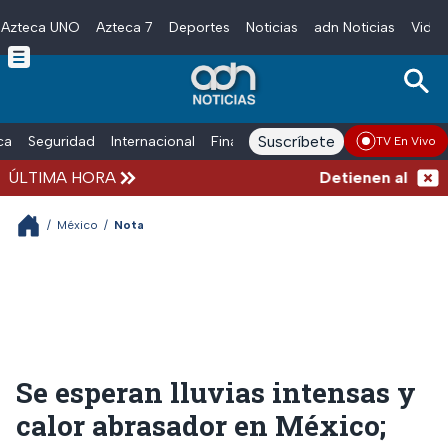
Azteca UNO
Azteca 7
Deportes
Noticias
adn Noticias
Video
Skip to main content
Suscríbete
ica
Seguridad
Internacional
Finanzas
adn Noticias Radio
Esp
TV En Vivo
ÚLTIMA HORA
Detienen al hombre 
/
México
/
Nota
Se esperan lluvias intensas y
calor abrasador en México;