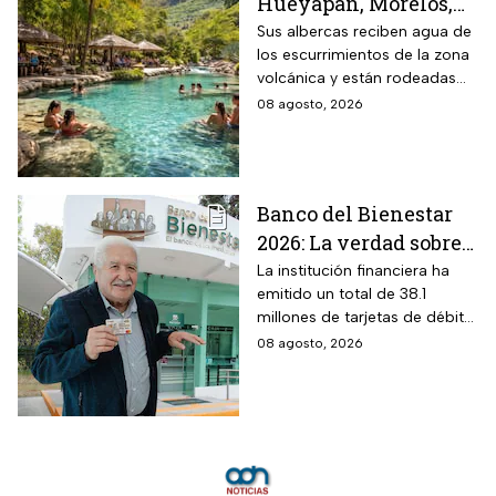
Hueyapan, Morelos,
que combina albercas
Sus albercas reciben agua de
los escurrimientos de la zona
cristalinas con la
volcánica y están rodeadas
naturaleza del volcán
de vegetación, áreas verdes y
08 agosto, 2026
Popocatépetl y cuesta
espacios para descansar
$40 pesos: días,
horarios y cómo llegar
Banco del Bienestar
2026: La verdad sobre
entrar a Buró de
La institución financiera ha
emitido un total de 38.1
Crédito por tenerla
millones de tarjetas de débito
para la dispersión de los
08 agosto, 2026
programas sociales.