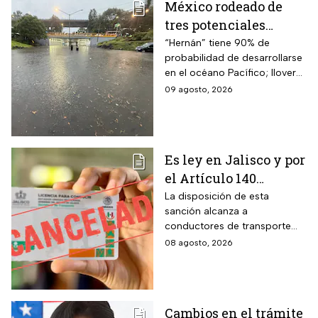
México rodeado de
tres potenciales
ciclones; “Hernán” se
“Hernán” tiene 90% de
probabilidad de desarrollarse
coloca en el mapa del
en el océano Pacífico; lloverá
Pacífico
muy fuerte en cuatro estados
09 agosto, 2026
Es ley en Jalisco y por
el Artículo 140
cancelarán la licencia
La disposición de esta
sanción alcanza a
de conducir de por
conductores de transporte
vida a todos los
escolar, unidades de
08 agosto, 2026
automovilistas que
emergencia y vehículos de
cometan esta
pasajeros que ocasionen un
siniestro vial en la entidad por
infracción
medio de una infracción muy
Cambios en el trámite
común.