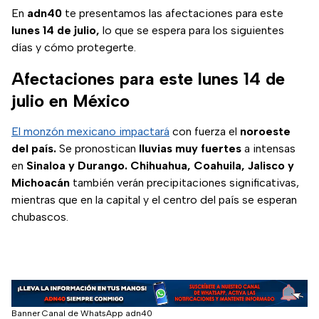
son los
En
adn40
te presentamos las afectaciones para este
tratamientos.
lunes 14 de julio,
lo que se espera para los siguientes
días y cómo protegerte.
Afectaciones para este lunes 14 de
julio en México
El monzón mexicano impactará
con fuerza el
noroeste
del país.
Se pronostican
lluvias muy fuertes
a intensas
en
Sinaloa y Durango. Chihuahua, Coahuila, Jalisco y
Michoacán
también verán precipitaciones significativas,
mientras que en la capital y el centro del país se esperan
chubascos.
Banner Canal de WhatsApp adn40