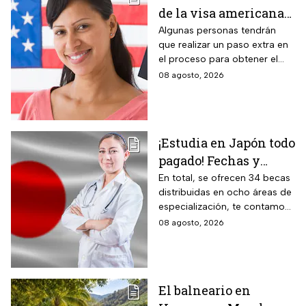
de la visa americana
2026 y para quiénes
Algunas personas tendrán
que realizar un paso extra en
aplica
el proceso para obtener el
documento que permite
08 agosto, 2026
ingresar legalmente a Estados
Unidos.
¡Estudia en Japón todo
pagado! Fechas y
requisitos de la
En total, se ofrecen 34 becas
distribuidas en ocho áreas de
convocatoria para
especialización, te contamos
becas de estancias en
todos los detalles.
08 agosto, 2026
2026
El balneario en