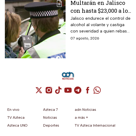
Multarán en Jalisco
con hasta $23,000 a los
conductores que
Jalisco endurece el control de
alcohol al volante y castiga
superen este límite en
con severidad a quien rebase
la prueba de
el nuevo límite de sangre o
07 agosto, 2026
alcoholemia
aliento. La sanción golpea por
igual a automovilistas,
transportistas y motociclistas
que circulen por el estado.
Cuenta de X / Twitter (se abre en una nuev
Cuenta de Instagram (se abre en una n
Cuenta de TikTok (se abre en una
Cuenta de YouTube (se abre 
Cuenta de Telegram (se a
Cuenta de Facebook 
Cuenta de Whats
En vivo
Azteca 7
adn Noticias
TV Azteca
Noticias
a más +
Azteca UNO
Deportes
TV Azteca Internacional