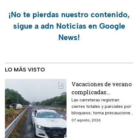
¡No te pierdas nuestro contenido,
sigue a adn Noticias en Google
News!
LO MÁS VISTO
Vacaciones de verano
complicadas:
Carreteras cerradas
Las carreteras registran
cierres totales y parciales por
por bloqueos y fuertes
bloqueos; toma precauciones
accidentes hoy
si viajas en estas vacaciones
07 agosto, 2026
viernes 7 de agosto
de verano