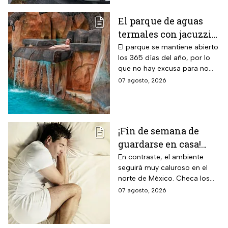
El parque de aguas
termales con jacuzzis
y cabañas a 2 horas de
El parque se mantiene abierto
los 365 días del año, por lo
CDMX donde este
que no hay excusa para no
grupo de adultos
visitar este hermoso lugar
07 agosto, 2026
mayores paga la
mitad
¡Fin de semana de
guardarse en casa!
Monzón mexicano
En contraste, el ambiente
seguirá muy caluroso en el
dejará lluvias
norte de México. Checa los
intensas en estos
detalles y toma precauciones.
07 agosto, 2026
estados; así estará el
clima hoy