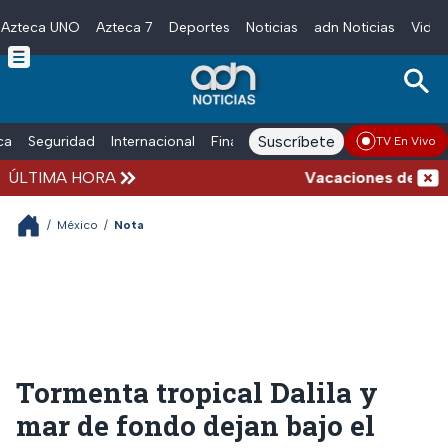
Azteca UNO
Azteca 7
Deportes
Noticias
adn Noticias
Video
Skip to main content
Suscríbete
ica
Seguridad
Internacional
Finanzas
adn Noticias Radio
Esp
TV En Vivo
ÚLTIMA HORA
Vacaciones de verano
/
México
/
Nota
Tormenta tropical Dalila y
mar de fondo dejan bajo el