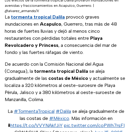
Los efectos de la tormenta tropical Dalila provaron inundaciones en
avenidas y fraccionamientos en Acapulco, Guerrero.
|
@alvarez_armando/X
La
tormenta tropical Dalila
provocó graves
inundaciones en
Acapulco
, Guerrero, tras más de 48
horas de fuertes lluvias y dejó al menos cinco
restaurantes con pérdidas totales entre
Playa
Revolcadero y Princess
, a consecuencia del mar de
fondo y las fuertes ráfagas de viento.
De acuerdo con la Comisión Nacional del Agua
(Conagua), la
tormenta tropical Dalila
se aleja
gradualmente de las
costas de México
y actualmente se
localiza a 320 kilómetros al oeste-suroesre de Playa
Pérula, Jalisco y a 380 kilómetros al oeste-suroeste de
Manzanilla, Colima.
La
#TormentaTropical
#Dalila
se aleja gradualmente de
las costas de
#México
. Más información en
⬇️
https://t.co/VVYNAkfJiY
pic.twitter.com/coPWh7rsFI