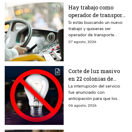
Hay trabajo como
operador de transporte
público con sueldo de
Si estás buscando un nuevo
trabajo y quisieras ser
18 mil pesos, bonos y
operador de transporte
despensa
público, publicaron algunas
07 agosto, 2026
vacantes y te decimos cómo
puedes aplicar.
Corte de luz masivo
en 22 colonias de
México; zonas
La interrupción del servicio
fue anunciado con
afectadas hoy 7 de
anticipación para que los
agosto
usuarios puedan tomar las
06 agosto, 2026
previsiones necesarias.