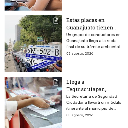
límite y requisitos
para aplicar
Estas placas en
Guanajuato tienen
hasta el 31 de agosto
Un grupo de conductores en
Guanajuato llega a la recta
2026 para realizar la
final de su trámite ambiental
verificación
semestral. El descuido cuesta
03 agosto, 2026
vehicular o habrá
más de dos mil pesos y
multas de más de
compromete la circulación
legal del vehículo.
$2,000
Llega a
Tequisquiapan,
Querétaro, unidad
La Secretaría de Seguridad
Ciudadana llevará un módulo
móvil de licencia de
itinerante al municipio de
conducir este martes
Tequisquiapan, en Querétaro,
03 agosto, 2026
4 de agosto: los cupos
para expedir permisos de
son limitados y estos
manejo con cupo restringido