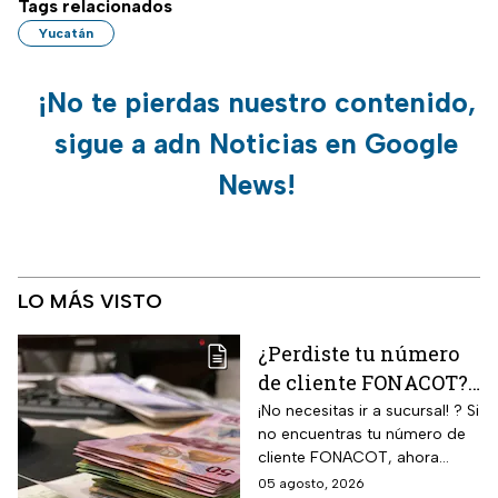
Tags relacionados
Yucatán
¡No te pierdas nuestro contenido,
sigue a adn Noticias en Google
News!
LO MÁS VISTO
¿Perdiste tu número
de cliente FONACOT?
Así puedes
¡No necesitas ir a sucursal! ? Si
no encuentras tu número de
recuperarlo y
cliente FONACOT, ahora
consultar tu crédito
puedes recuperarlo y
05 agosto, 2026
2026