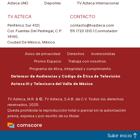
Azteca UNO
Deportes
TV Azteca Internacional
TV AZTECA
CONTACTO
Periférico Sur 4121,
contacto@tvazteca.com
Col. Fuentes Del Pedregal, C.P.
55 1720 1313
|
Conmutador
14140,
Ciudad De México, México.
Aviso de privacidad
Derechos
Inversionistas
Promo Espacio
Trabaja con nosotros
Programa de ética, integridad y cumplimiento
Defensor de Audiencias y Código de Ética de Televisión
Azteca III y Televisora del Valle de México
TV Azteca, M.R. & ©, TV Azteca, S.A.B. de C.V. Todos los derechos
reservados, 2025.
Queda prohibida la reproducción total o parcial sin la autorización
previa, expresa y por escrito de su titular.
Subir inicio