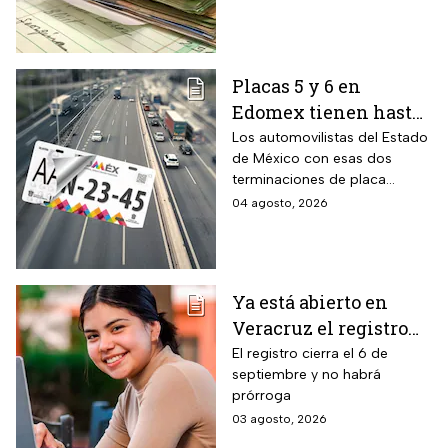
consultar tu crédito
fácilmente.
Placas 5 y 6 en
Edomex tienen hasta
el 31 de agosto 2026
Los automovilistas del Estado
de México con esas dos
para realizar la
terminaciones de placa
verificación
enfrentan el cierre de su
04 agosto, 2026
vehicular o recibirán
periodo este mes. Quien no
esta multa
cumpla con la revisión de
emisiones antes de que
acabe agosto pagará una
Ya está abierto en
sanción de miles de pesos.
Veracruz el registro
para becas de hasta
El registro cierra el 6 de
septiembre y no habrá
$3,000 pesos para
prórroga
estudiantes de todos
03 agosto, 2026
los niveles: fecha