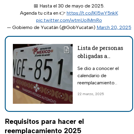
📅 Hasta el 30 de mayo de 2025.
Agenda tu cita en 👉
https://t.co/lKI5wY5nkK
pic.twitter.com/wtmUoIMmRo
— Gobierno de Yucatán (@GobYucatan)
March 20, 2025
Lista de personas
obligadas a
realizar el
Se dio a conocer el
reemplacamiento
calendario de
en abril 2025 en
reemplacamiento
Edomex
2025 en el Edomex,
22 marzo, 2025
pon atención si es
que tu coche tiene
placas de 2020 o
anteriores.
Requisitos para hacer el
reemplacamiento 2025