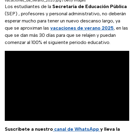
vacaciones_de_verano_2025.jpg
|
Getty Images
Los estudiantes de la
Secretaría de Educación Pública
(SEP) , profesores y personal administrativo, no deberán
esperar mucho para tener un nuevo descanso largo, ya
que se aproximan las
vacaciones de verano 2025
, en las
que se dan más 30 días para que se relajen y puedan
comenzar al 100% el siguiente periodo educativo.
Suscríbete a nuestro
canal de WhatsApp
y lleva la