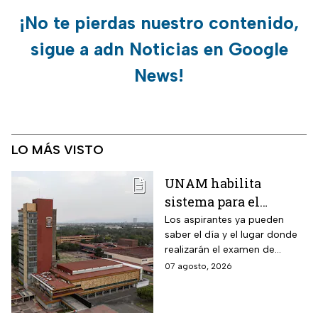
¡No te pierdas nuestro contenido,
sigue a adn Noticias en Google
News!
LO MÁS VISTO
UNAM habilita
sistema para el
examen de control: así
Los aspirantes ya pueden
saber el día y el lugar donde
puedes consultar
realizarán el examen de
fecha, hora y sede
control de forma presencial
07 agosto, 2026