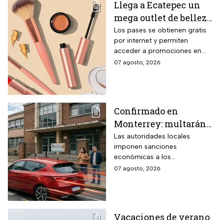
Llega a Ecatepec un
mega outlet de belleza
con entrada gratis y
Los pases se obtienen gratis
por internet y permiten
descuentos de hasta el
acceder a promociones en
80% durante 5 días
maquillaje, perfumes y
07 agosto, 2026
consecutivos en
cuidado personal
agosto de 2026
Confirmado en
Monterrey: multarán
a conductores que
Las autoridades locales
imponen sanciones
superen este límite de
económicas a los
velocidad en zonas
automovilistas que rebasen la
07 agosto, 2026
escolares
velocidad permitida en las
inmediaciones de los
planteles educativos.
Vacaciones de verano