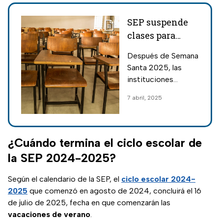
SEP suspende
clases para
cuatro puentes
Después de Semana
fuera de
Santa 2025, las
Semana Santa
instituciones
2025: El
pertenecientes a la
7 abril, 2025
calendario
SEP tendrán otros
oficial
mega puentes;
estos son los días
donde se suspende
¿Cuándo termina el ciclo escolar de
toda actividad y
la SEP 2024-2025?
clases.
Según el calendario de la SEP, el
ciclo escolar 2024-
2025
que comenzó en agosto de 2024, concluirá el 16
de julio de 2025, fecha en que comenzarán las
vacaciones de verano
.