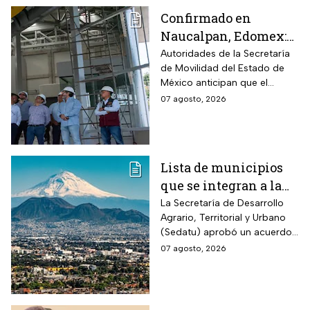
Confirmado en
Naucalpan, Edomex:
la Línea 3 del
Autoridades de la Secretaría
de Movilidad del Estado de
Mexicable llega al
México anticipan que el
71,4% de avance y
transporte teleférico reducirá
07 agosto, 2026
anuncian cuándo
drásticamente los tiempos de
entraría en
traslado para 700 mil
mexiquenses.
funcionamiento
Lista de municipios
que se integran a la
Zona Metropolitana
La Secretaría de Desarrollo
Agrario, Territorial y Urbano
del Valle de México
(Sedatu) aprobó un acuerdo
para que se integren más
07 agosto, 2026
municipios a la Zona
Metropolitana del Valle de
México (ZMVM).