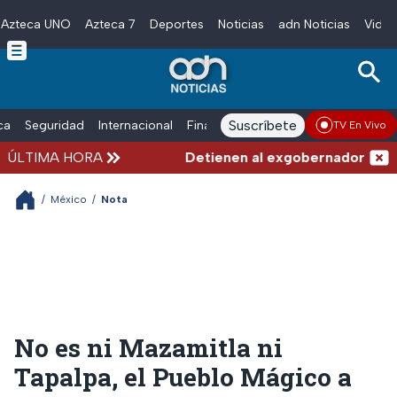
Azteca UNO
Azteca 7
Deportes
Noticias
adn Noticias
Video
Skip to main content
Suscríbete
ica
Seguridad
Internacional
Finanzas
adn Noticias Radio
Esp
TV En Vivo
ÚLTIMA HORA
Detienen al exgobernador de Guer
/
México
/
Nota
No es ni Mazamitla ni
Tapalpa, el Pueblo Mágico a