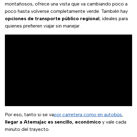
montañosos, ofrece una vista que va cambiando poco a
poco hasta volverse completamente verde. También hay
opciones de transporte público regional
, ideales para
quienes prefieren viajar sin manejar.
Por eso, tanto si se va
por carretera como en autobús
,
llegar a Atemajac es sencillo, económico
y vale cada
minuto del trayecto.