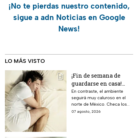
¡No te pierdas nuestro contenido,
sigue a adn Noticias en Google
News!
LO MÁS VISTO
¡Fin de semana de
guardarse en casa!
Monzón mexicano
En contraste, el ambiente
seguirá muy caluroso en el
dejará lluvias
norte de México. Checa los
intensas en estos
detalles y toma precauciones.
07 agosto, 2026
estados; así estará el
clima hoy