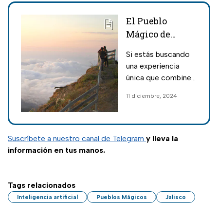
El Pueblo
Mágico de
Jalisco que es
Si estás buscando
como viajar al
una experiencia
pasado con un
única que combine
mirador sobre
historia, naturaleza y
11 diciembre, 2024
las nubes
tradición, este
Pueblo Mágico de
Jalisco es el lugar
ideal para tu
Suscríbete a nuestro canal de Telegram
y lleva la
próxima aventura.
información en tus manos.
Tags relacionados
Inteligencia artificial
Pueblos Mágicos
Jalisco