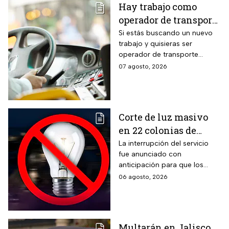
Hay trabajo como
operador de transporte
público con sueldo de
Si estás buscando un nuevo
trabajo y quisieras ser
18 mil pesos, bonos y
operador de transporte
despensa
público, publicaron algunas
07 agosto, 2026
vacantes y te decimos cómo
puedes aplicar.
Corte de luz masivo
en 22 colonias de
México; zonas
La interrupción del servicio
fue anunciado con
afectadas hoy 7 de
anticipación para que los
agosto
usuarios puedan tomar las
06 agosto, 2026
previsiones necesarias.
Multarán en Jalisco