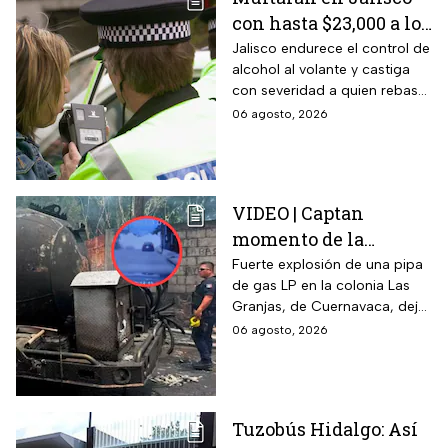
con hasta $23,000 a los
conductores que
Jalisco endurece el control de
alcohol al volante y castiga
superen este límite en
con severidad a quien rebase
la prueba de
el nuevo límite de sangre o
06 agosto, 2026
alcoholemia
aliento. La sanción golpea por
igual a automovilistas,
transportistas y motociclistas
que circulen por el estado.
VIDEO | Captan
momento de la
explosión de pipa de
Fuerte explosión de una pipa
de gas LP en la colonia Las
gas en Cuernavaca:
Granjas, de Cuernavaca, dejó
¡Imágenes sensibles!
21 heridos y causó pánico
06 agosto, 2026
entre vecinos: VIDEO
Tuzobús Hidalgo: Así