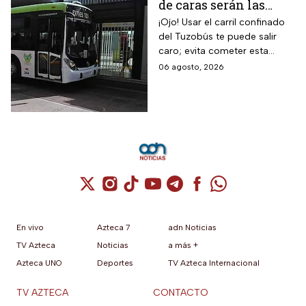
de caras serán las
MULTAS por invadir
¡Ojo! Usar el carril confinado
del Tuzobús te puede salir
el carril confinado a
caro; evita cometer esta
partir de esta fecha
infracción a partir de agosto.
06 agosto, 2026
Cuenta de X / Twitter (se abre en una nuev
Cuenta de Instagram (se abre en una n
Cuenta de TikTok (se abre en una
Cuenta de YouTube (se abre 
Cuenta de Telegram (se a
Cuenta de Facebook 
Cuenta de Whats
En vivo
Azteca 7
adn Noticias
TV Azteca
Noticias
a más +
Azteca UNO
Deportes
TV Azteca Internacional
TV AZTECA
CONTACTO