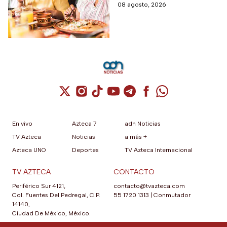
servicio y los lugares
08 agosto, 2026
transporte y tiendas
disponibles
Cuenta de X / Twitter (se abre en una nuev
Cuenta de Instagram (se abre en una n
Cuenta de TikTok (se abre en una
Cuenta de YouTube (se abre 
Cuenta de Telegram (se a
Cuenta de Facebook 
Cuenta de Whats
En vivo
Azteca 7
adn Noticias
TV Azteca
Noticias
a más +
Azteca UNO
Deportes
TV Azteca Internacional
TV AZTECA
CONTACTO
Periférico Sur 4121,
contacto@tvazteca.com
Col. Fuentes Del Pedregal, C.P.
55 1720 1313
|
Conmutador
14140,
Ciudad De México, México.