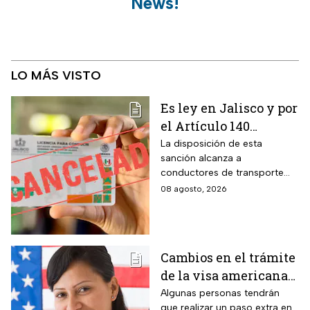
News!
LO MÁS VISTO
Es ley en Jalisco y por
el Artículo 140
cancelarán la licencia
La disposición de esta
sanción alcanza a
de conducir de por
conductores de transporte
vida a todos los
escolar, unidades de
08 agosto, 2026
automovilistas que
emergencia y vehículos de
cometan esta
pasajeros que ocasionen un
siniestro vial en la entidad por
infracción
medio de una infracción muy
Cambios en el trámite
común.
de la visa americana
2026 y para quiénes
Algunas personas tendrán
que realizar un paso extra en