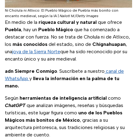
Ni Cholula ni Atlixco: El Pueblo Mágico de Puebla más bonito con
encanto medieval, según la IA
|
Nailotl M./Getty Images
En medio de la
riqueza cultural y natural
que ofrece
Puebla
, hay un
Pueblo Mágico
que ha comenzado a
destacar con fuerza. No se trata de Cholula ni de Atlixco,
los
más conocidos
del estado, sino de
Chignahuapan
,
una
joya de la Sierra Norte
que ha sido reconocido por su
encanto único y su aire medieval.
adn Siempre Conmigo
. Suscríbete a nuestro
canal de
WhatsApp
y
lleva la información en la palma de tu
mano.
Según
herramientas de inteligencia artificial
como
ChatGPT
que analizan imágenes, reseñas y búsquedas
turísticas, este lugar figura como
uno de los Pueblos
Mágicos más bonitos de México
, gracias a su
arquitectura pintoresca, sus tradiciones religiosas y su
ambiente de cuento.