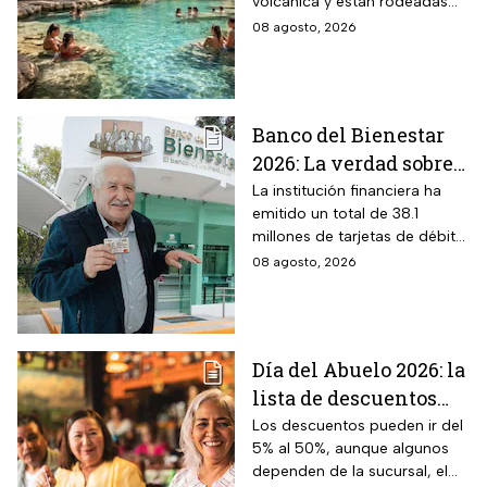
volcánica y están rodeadas
naturaleza del volcán
de vegetación, áreas verdes y
08 agosto, 2026
Popocatépetl y cuesta
espacios para descansar
$40 pesos: días,
horarios y cómo llegar
Banco del Bienestar
2026: La verdad sobre
entrar a Buró de
La institución financiera ha
emitido un total de 38.1
Crédito por tenerla
millones de tarjetas de débito
para la dispersión de los
08 agosto, 2026
programas sociales.
Día del Abuelo 2026: la
lista de descuentos
con tu credencial
Los descuentos pueden ir del
5% al 50%, aunque algunos
INAPAM en
dependen de la sucursal, el
restaurantes,