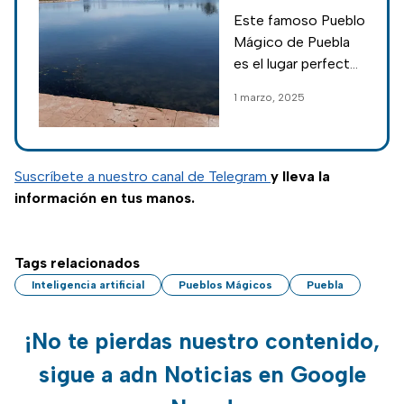
Puebla que
Este famoso Pueblo
parece sacado
Mágico de Puebla
de un libro y
es el lugar perfecto
tiene aguas
para quienes buscan
1 marzo, 2025
termales
encontrar belleza
natural, relajación y
cultura en un solo
destino; conócelo.
Suscríbete a nuestro canal de Telegram
y lleva la
información en tus manos.
Tags relacionados
Inteligencia artificial
Pueblos Mágicos
Puebla
¡No te pierdas nuestro contenido,
sigue a adn Noticias en Google