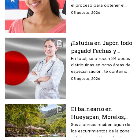
aplica
el proceso para obtener el
documento que permite
08 agosto, 2026
ingresar legalmente a Estados
Unidos.
¡Estudia en Japón todo
pagado! Fechas y
requisitos de la
En total, se ofrecen 34 becas
distribuidas en ocho áreas de
convocatoria para
especialización, te contamos
becas de estancias en
todos los detalles.
08 agosto, 2026
2026
El balneario en
Hueyapan, Morelos,
que combina albercas
Sus albercas reciben agua de
los escurrimientos de la zona
cristalinas con la