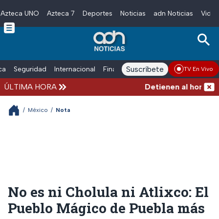
Azteca UNO
Azteca 7
Deportes
Noticias
adn Noticias
Video
Skip to main content
Suscríbete
ica
Seguridad
Internacional
Finanzas
adn Noticias Radio
Esp
TV En Vivo
ÚLTIMA HORA
Detienen al hombre que
/
México
/
Nota
No es ni Cholula ni Atlixco: El
Pueblo Mágico de Puebla más