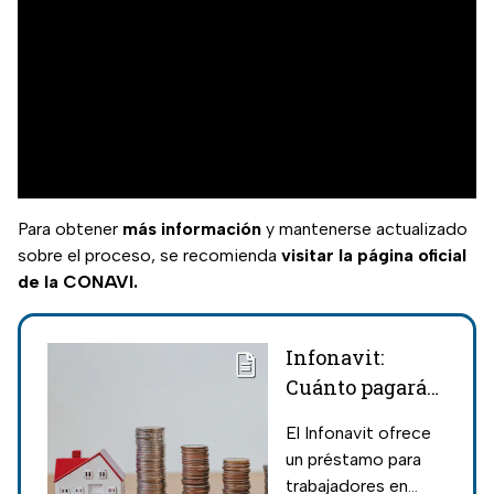
Para obtener
más información
y mantenerse actualizado
sobre el proceso, se recomienda
visitar la página oficial
de la CONAVI.
Infonavit:
Cuánto pagarás
por un préstamo
El Infonavit ofrece
hipotecario de
un préstamo para
un millón de
trabajadores en