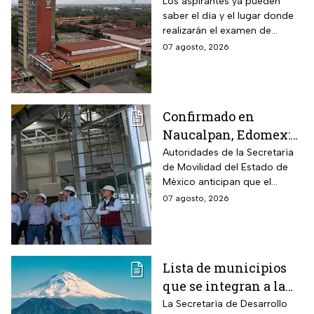
examen de control: así
Los aspirantes ya pueden
saber el día y el lugar donde
puedes consultar
realizarán el examen de
fecha, hora y sede
control de forma presencial
07 agosto, 2026
Confirmado en
Naucalpan, Edomex:
la Línea 3 del
Autoridades de la Secretaría
de Movilidad del Estado de
Mexicable llega al
México anticipan que el
71,4% de avance y
transporte teleférico reducirá
07 agosto, 2026
anuncian cuándo
drásticamente los tiempos de
entraría en
traslado para 700 mil
mexiquenses.
funcionamiento
Lista de municipios
que se integran a la
Zona Metropolitana
La Secretaría de Desarrollo