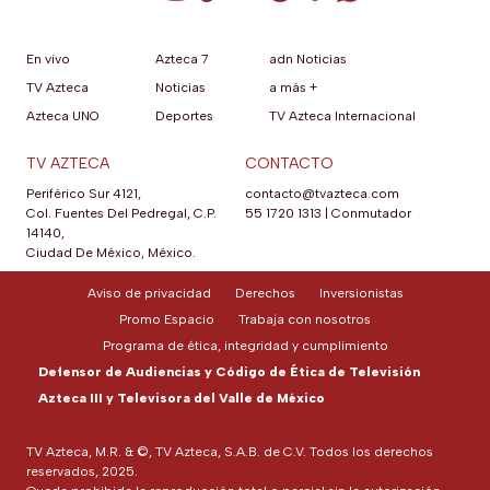
En vivo
Azteca 7
adn Noticias
TV Azteca
Noticias
a más +
Azteca UNO
Deportes
TV Azteca Internacional
TV AZTECA
CONTACTO
Periférico Sur 4121,
contacto@tvazteca.com
Col. Fuentes Del Pedregal, C.P.
55 1720 1313
|
Conmutador
14140,
Ciudad De México, México.
Aviso de privacidad
Derechos
Inversionistas
Promo Espacio
Trabaja con nosotros
Programa de ética, integridad y cumplimiento
Defensor de Audiencias y Código de Ética de Televisión
Azteca III y Televisora del Valle de México
TV Azteca, M.R. & ©, TV Azteca, S.A.B. de C.V. Todos los derechos
reservados, 2025.