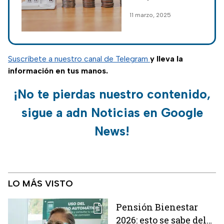
pesos en 2025
México, con
11 marzo, 2025
condiciones para
créditos grandes,
como un millón de
pesos; el plan de
Suscríbete a nuestro canal de Telegram
y lleva la
financiamiento.
información en tus manos.
¡No te pierdas nuestro contenido,
sigue a adn Noticias en Google
News!
LO MÁS VISTO
Pensión Bienestar
2026: esto se sabe del