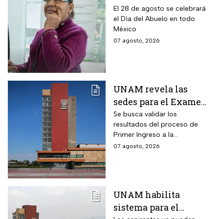
pago por el Día del
El 28 de agosto se celebrará
el Día del Abuelo en todo
Abuelo en agosto
México
07 agosto, 2026
UNAM revela las
sedes para el Examen
de control 2026;
Se busca validar los
resultados del proceso de
consulta dónde será
Primer Ingreso a la
Licenciatura luego de
07 agosto, 2026
anomalías presentadas
UNAM habilita
sistema para el