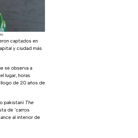
mi
eron captados en
apital y ciudad más
que se observa a
l lugar, horas
epílogo de 20 años de
io pakistaní
The
sta de ‘carros
ance al interior de