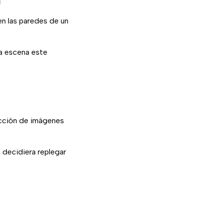
l
en las paredes de un
la escena este
ucción de imágenes
 decidiera replegar