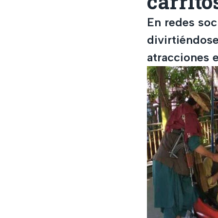
carrito
En redes soci
divirtiéndos
atracciones 