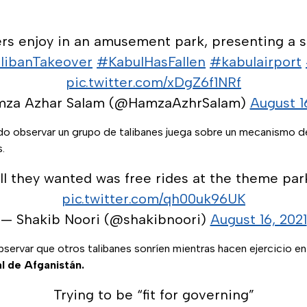
ers enjoy in an amusement park, presenting a s
libanTakeover
#KabulHasFallen
#kabulairport
pic.twitter.com/xDgZ6f1NRf
za Azhar Salam (@HamzaAzhrSalam)
August 1
do observar un grupo de talibanes juega sobre un mecanismo d
s.
ll they wanted was free rides at the theme pa
pic.twitter.com/qh00uk96UK
— Shakib Noori (@shakibnoori)
August 16, 2021
ervar que otros talibanes sonríen mientras hacen ejercicio en
al de Afganistán.
Trying to be “fit for governing”