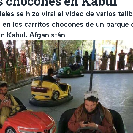
s chocones en Kabul
ales se hizo viral el video de varios tali
e en los carritos chocones de un parque 
en Kabul, Afganistán.