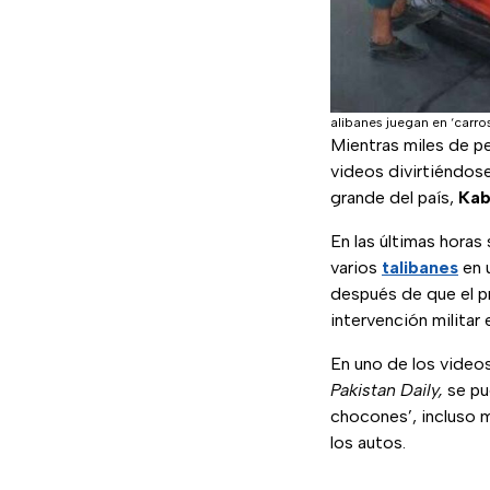
alibanes juegan en ‘carr
Mientras miles de p
videos divirtiéndos
grande del país,
Kab
En las últimas horas
varios
talibanes
en u
después de que el 
intervención militar
En uno de los video
Pakistan Daily,
se pue
chocones’, incluso m
los autos.