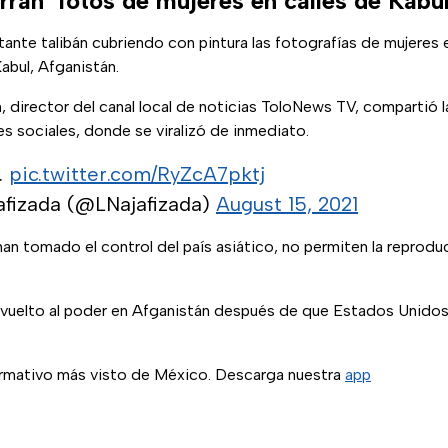
rran’ fotos de mujeres en calles de Kabu
tante talibán cubriendo con pintura las fotografías de mujeres 
Kabul, Afganistán.
a
, director del canal local de noticias ToloNews TV, compartió 
s sociales, donde se viralizó de inmediato.
.
pic.twitter.com/RyZcA7pktj
jafizada (@LNajafizada)
August 15, 2021
an tomado el control del país asiático, no permiten la reprod
a vuelto al poder en Afganistán después de que Estados Unidos
ormativo más visto de México. Descarga nuestra
app