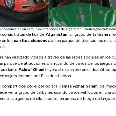
os chocones’ en un parque de atracciones de Afganistán.
|
Twitter/@SaraMassou
ersonas tratan de huir de
Afganistán
, un grupo de
talibanes
fu
e en los
carritos chocones
de un parque de diversiones en la c
ul.
 se han viralizado videos a través de las redes sociales en los 
n parque de atracciones disfrutando de varios de los juegos de
presidente
Ashraf Ghani
huyera al extranjero en el dramático 
 extranjera liderada por Estados Unidos.
s compartidos por el periodista
Hamza Azhar Salam
, del med
de ver al grupo de talibanes usando varios vehículos en una pi
ientras algunos de ellos sostienen armas de fuego de largo alc