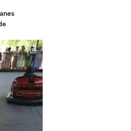
banes
de