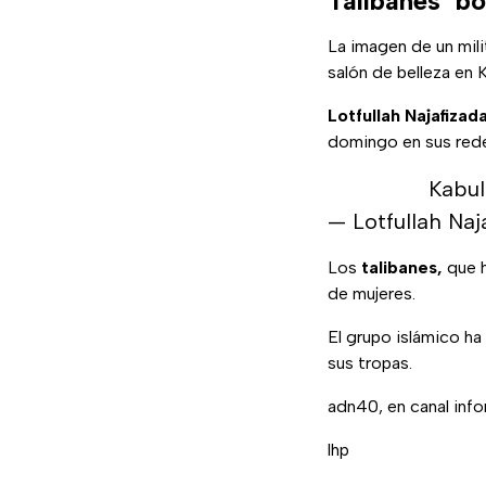
Talibanes ‘bo
La imagen de un mili
salón de belleza en 
Lotfullah Najafizad
domingo en sus rede
Kabul
— Lotfullah Na
Los
talibanes,
que h
de mujeres.
El grupo islámico h
sus tropas.
adn40, en canal inf
lhp