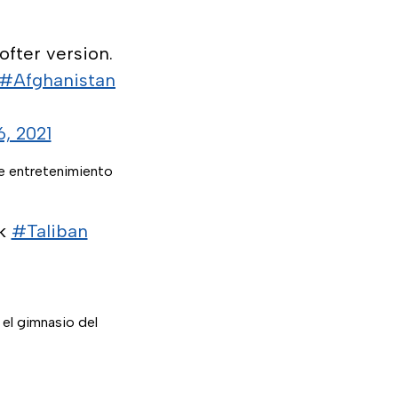
ofter version.
#Afghanistan
6, 2021
e entretenimiento
rk
#Taliban
 el gimnasio del