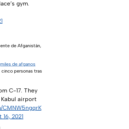
lace’s gym.
1
dente de Afganistán,
e
miles de afganos
 cinco personas tras
rom C-17. They
 Kabul airport
com/CMNW5ngqrK
 16, 2021