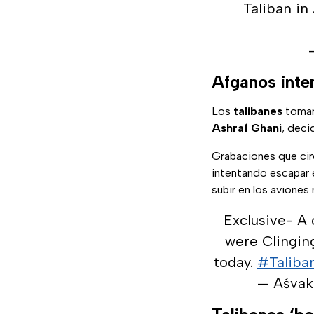
Taliban in
Afganos inte
Los
talibanes
tomaro
Ashraf Ghani
, deci
Grabaciones que ci
intentando escapar 
subir en los aviones
Exclusive- A 
were Clinging
today.
#Taliba