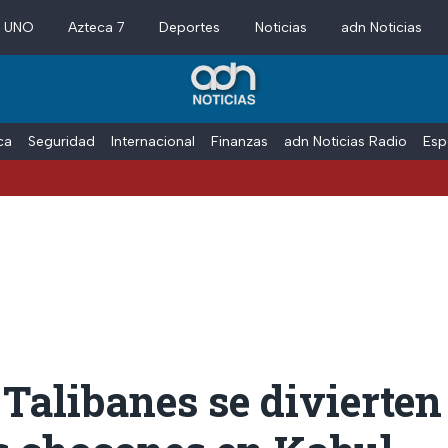
a UNO
Azteca 7
Deportes
Noticias
adn Noticias
ica
Seguridad
Internacional
Finanzas
adn Noticias Radio
Esp
Talibanes se divierten