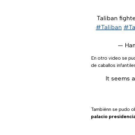
Taliban fight
#Taliban
#Ta
— Ham
En otro video se pu
de caballos infantile
It seems a
Tambiénn se pudo obs
palacio presidenci