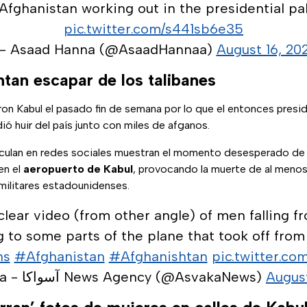
 Afghanistan working out in the presidential pa
pic.twitter.com/s441sb6e35
— Asaad Hanna (@AsaadHannaa)
August 16, 202
ntan escapar de los talibanes
n Kabul el pasado fin de semana por lo que el entonces presi
dió huir del país junto con miles de afganos.
rculan en redes sociales muestran el momento desesperado d
en el
aeropuerto de Kabul
, provocando la muerte de al menos
 militares estadounidenses.
clear video (from other angle) of men falling f
 to some parts of the plane that took off from
ns
#Afghanistan
#Afghanishtan
pic.twitter.
— Aśvaka - آسواکا News Agency (@AsvakaNews)
August