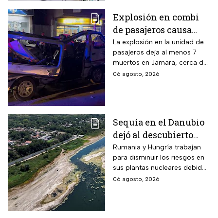
Explosión en combi
de pasajeros causa
terror en las calles de
La explosión en la unidad de
pasajeros deja al menos 7
Jaramana en Damasco
muertos en Jamara, cerca de
Damasco; autoridades
06 agosto, 2026
investigan posible atentado
con artefacto explosivo.
Sequía en el Danubio
dejó al descubierto
buques de la Segunda
Rumania y Hungría trabajan
para disminuir los riesgos en
Guerra Mundial
sus plantas nucleares debido
a los mínimos históricos
06 agosto, 2026