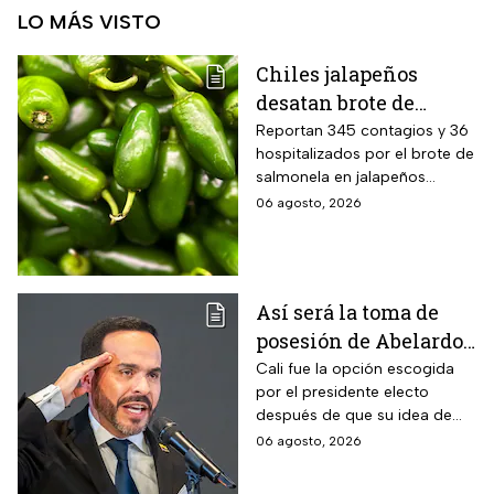
LO MÁS VISTO
Chiles jalapeños
desatan brote de
salmonella en 27
Reportan 345 contagios y 36
hospitalizados por el brote de
estados de EUA
salmonela en jalapeños
exportados desde México
06 agosto, 2026
Así será la toma de
posesión de Abelardo
de la Espriella en Cali,
Cali fue la opción escogida
por el presidente electo
Colombia: fecha, hora
después de que su idea de
y dónde ver
hacerlo en una guarnición
06 agosto, 2026
militar en Popayán, fuera
descartada.