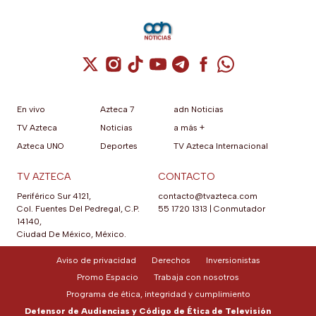
Cuenta de X / Twitter (se abre en una nuev
Cuenta de Instagram (se abre en una n
Cuenta de TikTok (se abre en una
Cuenta de YouTube (se abre 
Cuenta de Telegram (se a
Cuenta de Facebook 
Cuenta de Whats
En vivo
Azteca 7
adn Noticias
TV Azteca
Noticias
a más +
Azteca UNO
Deportes
TV Azteca Internacional
TV AZTECA
CONTACTO
Periférico Sur 4121,
contacto@tvazteca.com
Col. Fuentes Del Pedregal, C.P.
55 1720 1313
|
Conmutador
14140,
Ciudad De México, México.
Aviso de privacidad
Derechos
Inversionistas
Promo Espacio
Trabaja con nosotros
Programa de ética, integridad y cumplimiento
Defensor de Audiencias y Código de Ética de Televisión