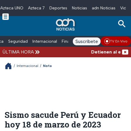
Azteca UNO
Azteca 7
Deportes
Noticias
adn Noticias
Video
Skip to main content
Suscríbete
ica
Seguridad
Internacional
Finanzas
adn Noticias Radio
Esp
TV En Vivo
ÚLTIMA HORA
Detienen al exgober
/
Internacional
/
Nota
Sismo sacude Perú y Ecuador
hoy 18 de marzo de 2023