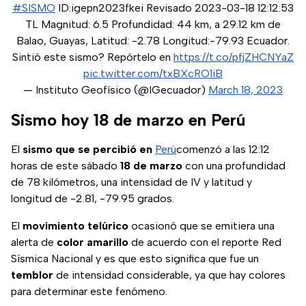
#SISMO
ID:igepn2023fkei Revisado 2023-03-18 12:12:53
TL Magnitud: 6.5 Profundidad: 44 km, a 29.12 km de
Balao, Guayas, Latitud: -2.78 Longitud:-79.93 Ecuador.
Sintió este sismo? Repórtelo en
https://t.co/pfjZHCNYaZ
pic.twitter.com/txBXcRO1iB
— Instituto Geofísico (@IGecuador)
March 18, 2023
Sismo hoy 18 de marzo en Perú
El
sismo
que se percibió en
Perú
comenzó a las 12:12
horas de este sábado
18 de marzo
con una profundidad
de 78 kilómetros, una intensidad de IV y latitud y
longitud de -2.81, -79.95 grados.
El
movimiento telúrico
ocasionó que se emitiera una
alerta de
color amarillo
de acuerdo con el reporte Red
Sísmica Nacional y es que esto significa que fue un
temblor
de intensidad considerable, ya que hay colores
para determinar este fenómeno.