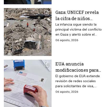
Gaza: UNICEF revela
la cifra de niños
muertos tras alto al
La infancia sigue siendo la
principal víctima del conflicto
fuego
en Gaza y alertó sobre el
aumento de menores
06 agosto, 2026
fallecidos, la crisis humanitaria
y la urgencia de alcanzar un
acuerdo que permita detener
la violencia.
EUA anuncia
modificaciones para
el trámite de la visa:
El gobierno de EUA extiende
revisión de redes sociales
mexicanos deberán
para solicitantes de visa,
cumplir nueva
incluyendo mexicanos y
06 agosto, 2026
medida
periodistas. ¿Qué opinas
sobre este control digital y su
impacto en la privacidad?