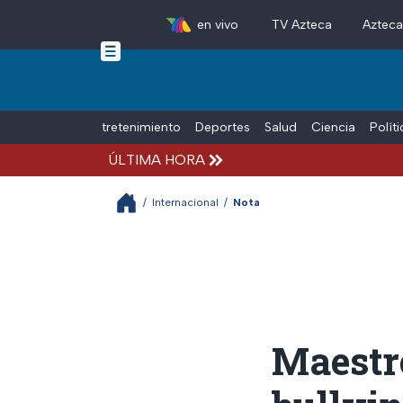
en vivo
TV Azteca
Aztec
Skip to main content
Tiempo Libre
Entretenimiento
Deportes
Salud
Ciencia
Polít
ÚLTIMA HORA
/
Internacional
/
Nota
Maestr