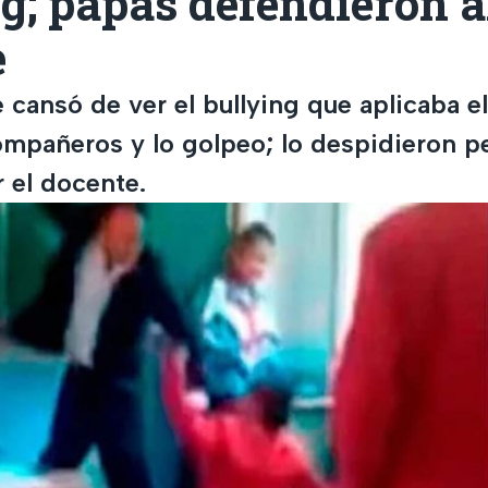
g; papás defendieron a
e
 cansó de ver el bullying que aplicaba e
ompañeros y lo golpeo; lo despidieron p
 el docente.