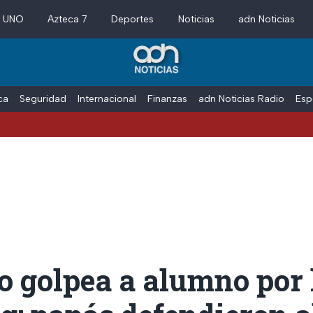
a UNO
Azteca 7
Deportes
Noticias
adn Noticias
ica
Seguridad
Internacional
Finanzas
adn Noticias Radio
Esp
o golpea a alumno por