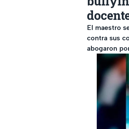
bullyin
docent
El maestro se
contra sus c
abogaron por