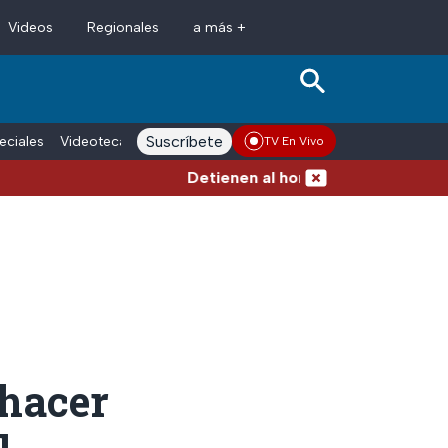
Videos
Regionales
a más +
Suscríbete
eciales
Videoteca
Conductores
Voces adn Noticias
Enlace La
TV En Vivo
Detienen al hombre que empujó a adulto ma
 hacer