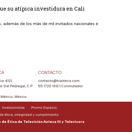
ue su atípica investidura en Cali
s, además de los más de mil invitados nacionales e
CA
CONTACTO
Sur 4121,
contacto@tvazteca.com
s Del Pedregal, C.P.
55 1720 1313
|
Conmutador
México, México.
Inversionistas
Promo Espacio
e ética, integridad y cumplimiento
de Ética de Televisión Azteca III y Televisora