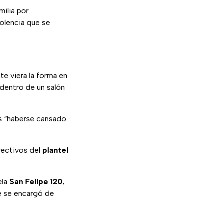
milia por
iolencia que se
e viera la forma en
dentro de un salón
as “haberse cansado
rectivos del
plantel
ela
San Felipe 120
,
e se encargó de