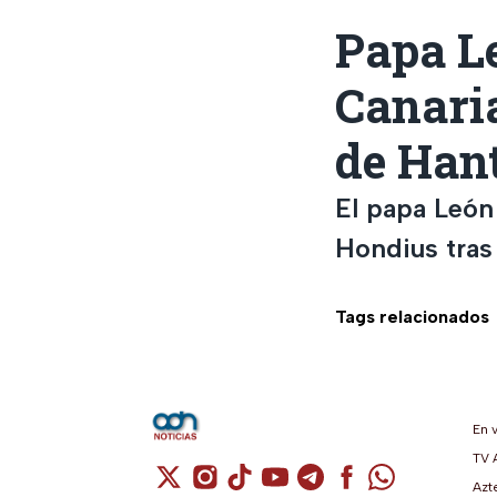
Papa Le
Canaria
de Han
El papa León
Hondius tras 
Tags relacionados
En 
TV 
Cuenta de X / Twitter (se abre en una n
Cuenta de Instagram (se abre en u
Cuenta de TikTok (se abre en 
Cuenta de YouTube (se ab
Cuenta de Telegram (
Cuenta de Facebo
Cuenta de Wh
Azt