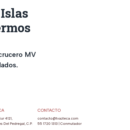
Islas
fermos
 crucero MV
lados.
CA
CONTACTO
Sur 4121,
contacto@tvazteca.com
s Del Pedregal, C.P.
55 1720 1313
|
Conmutador