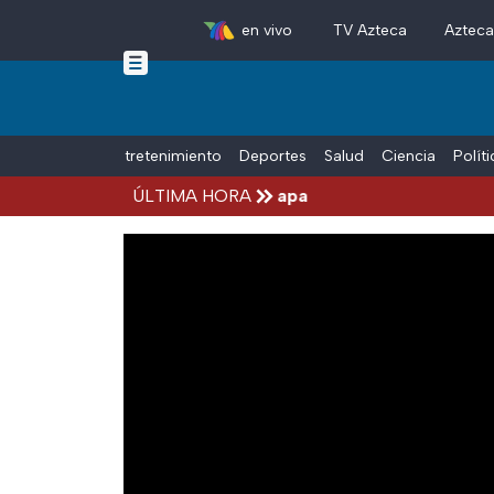
en vivo
TV Azteca
Aztec
Skip to main content
Tiempo Libre
Entretenimiento
Deportes
Salud
Ciencia
Polít
 Aguirre, por el Caso Ayotzinapa
ÚLTIMA HORA