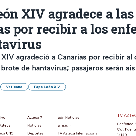
ón XIV agradece a las 
s por recibir a los en
tavirus
 XIV agradeció a Canarias por recibir al
brote de hantavirus; pasajeros serán ais
Vaticano
Papa León XIV
TV AZTE
vivo
Azteca 7
adn Noticias
Periférico 
Azteca
Noticias
a más +
ueva pestaña)
na nueva pestaña)
una nueva pestaña)
re en una nueva pestaña)
se abre en una nueva pestaña)
ok (se abre en una nueva pestaña)
atsApp (se abre en una nueva pestaña)
Col. Fuente
eca UNO
Deportes
TV Azteca Internacional
14140,