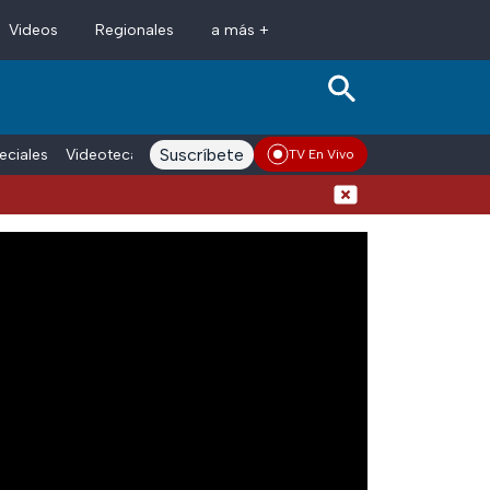
Videos
Regionales
a más +
Suscríbete
eciales
Videoteca
Conductores
Voces adn Noticias
Enlace La
TV En Vivo