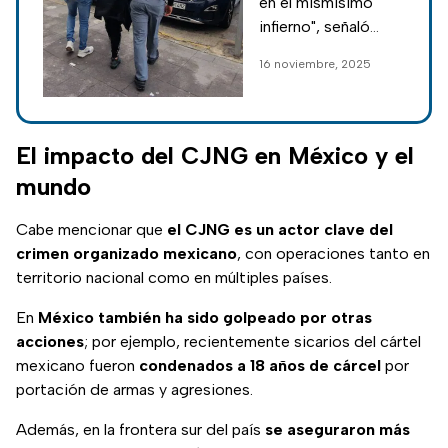
en el mismísimo
Ecuador, ligado
infierno", señaló
al CJNG
Daniel Noboa;
16 noviembre, 2025
cambió su
identidad y se
escondió en Europa
mientras ordenaba
El impacto del CJNG en México y el
asesinatos en
mundo
Ecuador.
Cabe mencionar que
el CJNG es un actor clave del
crimen organizado mexicano
, con operaciones tanto en
territorio nacional como en múltiples países.
En
México también ha sido golpeado por otras
acciones
; por ejemplo, recientemente sicarios del cártel
mexicano fueron
condenados a 18 años de cárcel
por
portación de armas y agresiones.
Además, en la frontera sur del país
se aseguraron más