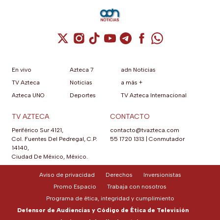
Cuenta de X / Twitter (se abre en una nuev
Cuenta de Instagram (se abre en una n
Cuenta de TikTok (se abre en una
Cuenta de YouTube (se abre 
Cuenta de Telegram (se a
Cuenta de Facebook 
Cuenta de Whats
En vivo
Azteca 7
adn Noticias
TV Azteca
Noticias
a más +
Azteca UNO
Deportes
TV Azteca Internacional
TV AZTECA
CONTACTO
Periférico Sur 4121,
contacto@tvazteca.com
Col. Fuentes Del Pedregal, C.P.
55 1720 1313
|
Conmutador
14140,
Ciudad De México, México.
Aviso de privacidad
Derechos
Inversionistas
Promo Espacio
Trabaja con nosotros
Programa de ética, integridad y cumplimiento
Defensor de Audiencias y Código de Ética de Televisión