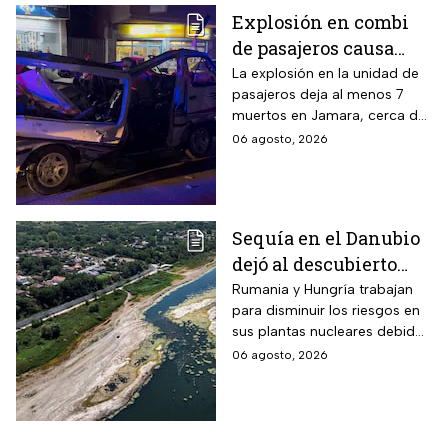
Explosión en combi
de pasajeros causa
terror en las calles de
La explosión en la unidad de
pasajeros deja al menos 7
Jaramana en Damasco
muertos en Jamara, cerca de
Damasco; autoridades
06 agosto, 2026
investigan posible atentado
con artefacto explosivo.
Sequía en el Danubio
dejó al descubierto
buques de la Segunda
Rumania y Hungría trabajan
para disminuir los riesgos en
Guerra Mundial
sus plantas nucleares debido
a los mínimos históricos
06 agosto, 2026