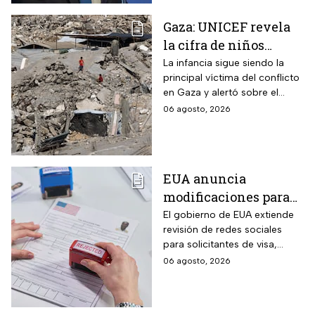
Gaza: UNICEF revela
la cifra de niños
muertos tras alto al
La infancia sigue siendo la
principal víctima del conflicto
fuego
en Gaza y alertó sobre el
aumento de menores
06 agosto, 2026
fallecidos, la crisis humanitaria
y la urgencia de alcanzar un
acuerdo que permita detener
la violencia.
EUA anuncia
modificaciones para
el trámite de la visa:
El gobierno de EUA extiende
revisión de redes sociales
mexicanos deberán
para solicitantes de visa,
cumplir nueva
incluyendo mexicanos y
06 agosto, 2026
medida
periodistas. ¿Qué opinas
sobre este control digital y su
impacto en la privacidad?