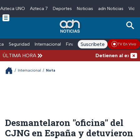
Azteca UNO
Azteca 7
Deportes
Noticias
adn Noticias
Video
Skip to main content
Suscríbete
ica
Seguridad
Internacional
Finanzas
adn Noticias Radio
Esp
TV En Vivo
ÚLTIMA HORA
Detienen al exgobern
/
Internacional
/
Nota
Desmantelaron "oficina" del
CJNG en España y detuvieron