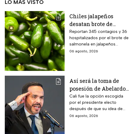
LO MÁS VISTO
Chiles jalapeños
desatan brote de
salmonella en 27
Reportan 345 contagios y 36
hospitalizados por el brote de
estados de EUA
salmonela en jalapeños
exportados desde México
06 agosto, 2026
Así será la toma de
posesión de Abelardo
de la Espriella en Cali,
Cali fue la opción escogida
por el presidente electo
Colombia: fecha, hora
después de que su idea de
y dónde ver
hacerlo en una guarnición
06 agosto, 2026
militar en Popayán, fuera
descartada.