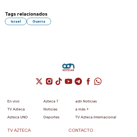
Tags relacionados
Israel
Guerra
Cuenta de X / Twitter (se abre en una nuev
Cuenta de Instagram (se abre en una n
Cuenta de TikTok (se abre en una
Cuenta de YouTube (se abre 
Cuenta de Telegram (se a
Cuenta de Facebook 
Cuenta de Whats
En vivo
Azteca 7
adn Noticias
TV Azteca
Noticias
a más +
Azteca UNO
Deportes
TV Azteca Internacional
TV AZTECA
CONTACTO